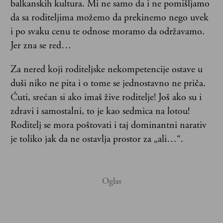
balkanskih kultura. Mi ne samo da i ne pomišljamo
da sa roditeljima možemo da prekinemo nego uvek
i po svaku cenu te odnose moramo da održavamo.
Jer zna se red…
Za nered koji roditeljske nekompetencije ostave u
duši niko ne pita i o tome se jednostavno ne priča.
Ćuti, srećan si ako imaš žive roditelje! Još ako su i
zdravi i samostalni, to je kao sedmica na lotou!
Roditelj se mora poštovati i taj dominantni narativ
je toliko jak da ne ostavlja prostor za „ali…“.