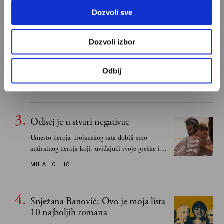
Dozvoli sve
Ivan Lalić: Ovo je moja lista 10
najboljih romana
Dozvoli izbor
Od Dragoslava Mihailovića i Meše Selimovića,
do Mihaila Lalića i Slavenke Drakulić...
Odbij
IVAN LALIĆ
Odisej je u stvari negativac
Umesto heroja Trojanskog rata dobili smo
antiratnog heroja koji, uviđajući svoje greške i
učeći na njima, shvata da postoje stvari koje su
MIHAILO ILIĆ
važnije od svih ratova, slave, novca, herojstva,
čak i pravde
Snježana Banović: Ovo je moja lista
10 najboljih romana