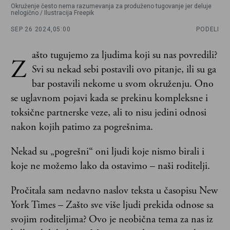
Okruženje često nema razumevanja za produženo tugovanje jer deluje
nelogično / Ilustracija Freepik
SEP 26 2024,
05:00
PODELI
ašto tugujemo za ljudima koji su nas povredili?
Z
Svi su nekad sebi postavili ovo pitanje, ili su ga
bar postavili nekome u svom okruženju. Ono
se uglavnom pojavi kada se prekinu kompleksne i
toksične partnerske veze, ali to nisu jedini odnosi
nakon kojih patimo za pogrešnima.
Nekad su „pogrešni“ oni ljudi koje nismo birali i
koje ne možemo lako da ostavimo – naši roditelji.
Pročitala sam nedavno naslov teksta u časopisu New
York Times – Zašto sve više ljudi prekida odnose sa
svojim roditeljima? Ovo je neobična tema za nas iz