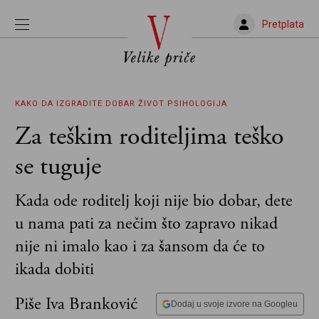
Pretplata
KAKO DA IZGRADITE DOBAR ŽIVOT
PSIHOLOGIJA
Za teškim roditeljima teško
se tuguje
Kada ode roditelj koji nije bio dobar, dete
u nama pati za nečim što zapravo nikad
nije ni imalo kao i za šansom da će to
ikada dobiti
Piše Iva Branković
Dodaj u svoje izvore na Googleu