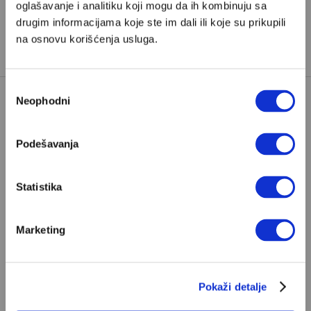
oglašavanje i analitiku koji mogu da ih kombinuju sa
PORODIČNI ODNOSI
RODITELJI
drugim informacijama koje ste im dali ili koje su prikupili
TAGOVI:
TEŠKI RODITELJI
TUGOVANJE
na osnovu korišćenja usluga.
Избор
Neophodni
сагласности
Podešavanja
POPULARNO
Statistika
Marketing
S Bogom na "ti"
Znam, uglavnom se govori da je Bog ljubav. Ali
za mene je Bog sloboda. Mnogi mogu da vole, a
Pokaži detalje
tek retki mogu da podnesu slobodu
ALEKSANDAR MISOJČIĆ