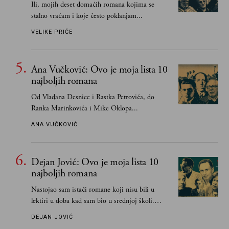
Ili, mojih deset domaćih romana kojima se
stalno vraćam i koje često poklanjam...
VELIKE PRIČE
Ana Vučković: Ovo je moja lista 10
najboljih romana
Od Vladana Desnice i Rastka Petrovića, do
Ranka Marinkovića i Mike Oklopa...
ANA VUČKOVIĆ
Dejan Jović: Ovo je moja lista 10
najboljih romana
Nastojao sam istaći romane koji nisu bili u
lektiri u doba kad sam bio u srednjoj školi.
Smatrao sam da su "klasici" već dovoljno
DEJAN JOVIĆ
pohvaljeni i istaknuti, pa sam se ograničio na