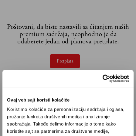
Poštovani, da biste nastavili sa čitanjem naših
premium sadržaja, neophodno je da
odaberete jedan od planova pretplate.
Pretplata
Već imate nalog?
Ulogujte se
Iva Branković je docentkinja na Fakultetu političkih
Ovaj veb sajt koristi kolačiće
nauka u Beogradu i sistemska porodična
Koristimo kolačiće za personalizaciju sadržaja i oglasa,
psihoterapeutkinja.
pružanje funkcija društvenih medija i analiziranje
saobraćaja. Takođe delimo informacije o tome kako
koristite sajt sa partnerima za društvene medije,