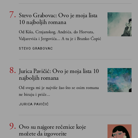
one romane koje sam čitao ne zato što je to bilo
obavezno, nego po vlastitom izboru
Stevo Grabovac: Ovo je moja lista
10 najboljih romana
Od Kiša, Crnjanskog, Andrića, do Horvata,
Valjarevića i Jergovića... A tu je i Branko Ćopić
STEVO GRABOVAC
Jurica Pavičić: Ovo je moja lista 10
najboljih romana
Od svega mi je najviše žao što se osim romana
ne biraju i priče...
JURICA PAVIČIĆ
Ovo su najgore rečenice koje
možete da izgovorite