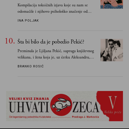
Kompilacija toksičnih izjava koje su nam se
odomaćile i njihovo psihološko značenje od
„Biće ti bolje bez mene“ do „Sve se dešava sa
INA POLJAK
razlogom“
Šta bi bilo da je pobedio Pekić?
Preminula je Ljiljana Pekić, supruga književnog
velikana, i žena koja je, uz ćerku Aleksandru,
vodila računa o zaostavštini pisca. Ovu priču o
BRANKO ROSIĆ
njemu, njegovim političkim idejama i svim
propuštenim prilikama u Srbiji, ispričale su
upravo one koje su Borislava Pekića najbolje
poznavale