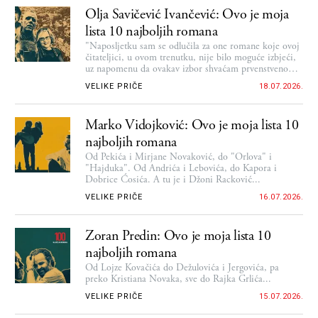
Olja Savičević Ivančević: Ovo je moja
lista 10 najboljih romana
"Naposljetku sam se odlučila za one romane koje ovoj
čitateljici, u ovom trenutku, nije bilo moguće izbjeći,
uz napomenu da ovakav izbor shvaćam prvenstveno
kao zabavnu preporuku i otkrivanje dobrih naslova
VELIKE PRIČE
18.07.2026.
jedne čitateljice drugim čitateljima"
Marko Vidojković: Ovo je moja lista 10
najboljih romana
Od Pekića i Mirjane Novaković, do "Orlova" i
"Hajduka". Od Andrića i Lebovića, do Kapora i
Dobrice Ćosića. A tu je i Džoni Racković...
VELIKE PRIČE
16.07.2026.
Zoran Predin: Ovo je moja lista 10
najboljih romana
Od Lojze Kovačića do Dežulovića i Jergovića, pa
preko Kristiana Novaka, sve do Rajka Grlića...
VELIKE PRIČE
15.07.2026.