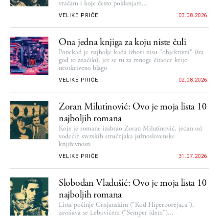
vraćam i koje često poklanjam...
VELIKE PRIČE
03.08.2026.
Ona jedna knjiga za koju niste čuli
Ponekad je najbolje kada izbori nisu "objektivni" (šta
god to značilo), jer se tu za mnoge čitaoce krije
neotkriveno blago
VELIKE PRIČE
02.08.2026.
Zoran Milutinović: Ovo je moja lista 10
najboljih romana
Koje je romane izabrao Zoran Milutinović, jedan od
vodećih svetskih stručnjaka južnoslovenske
književnosti
VELIKE PRIČE
31.07.2026.
Slobodan Vladušić: Ovo je moja lista 10
najboljih romana
Lista počinje Crnjanskim ("Kod Hiperborejaca"),
završava se Lebovićem ("Semper idem")...