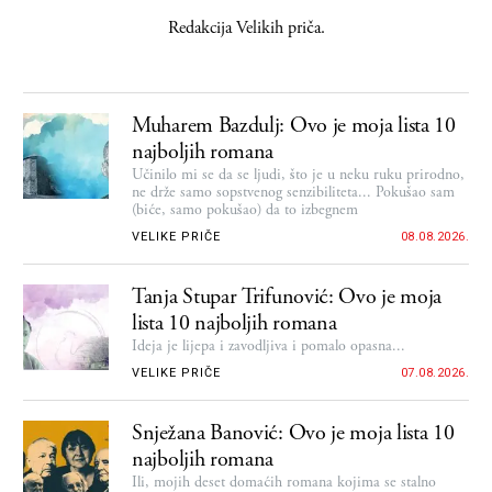
Redakcija Velikih priča.
Muharem Bazdulj: Ovo je moja lista 10
najboljih romana
Učinilo mi se da se ljudi, što je u neku ruku prirodno,
ne drže samo sopstvenog senzibiliteta... Pokušao sam
(biće, samo pokušao) da to izbegnem
VELIKE PRIČE
08.08.2026.
Tanja Stupar Trifunović: Ovo je moja
lista 10 najboljih romana
Ideja je lijepa i zavodljiva i pomalo opasna...
VELIKE PRIČE
07.08.2026.
Snježana Banović: Ovo je moja lista 10
najboljih romana
Ili, mojih deset domaćih romana kojima se stalno