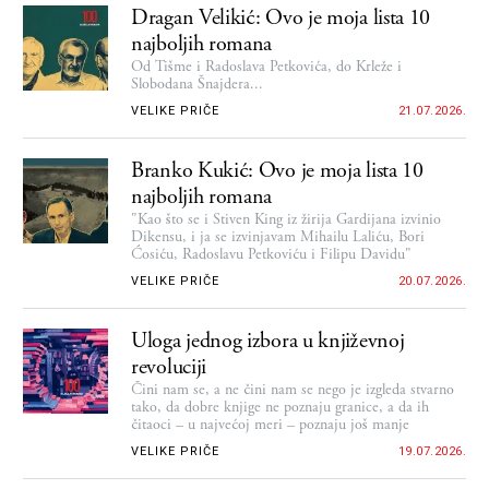
Dragan Velikić: Ovo je moja lista 10
najboljih romana
Od Tišme i Radoslava Petkovića, do Krleže i
Slobodana Šnajdera...
VELIKE PRIČE
21.07.2026.
Branko Kukić: Ovo je moja lista 10
najboljih romana
"Kao što se i Stiven King iz žirija Gardijana izvinio
Dikensu, i ja se izvinjavam Mihailu Laliću, Bori
Ćosiću, Radoslavu Petkoviću i Filipu Davidu"
VELIKE PRIČE
20.07.2026.
Uloga jednog izbora u književnoj
revoluciji
Čini nam se, a ne čini nam se nego je izgleda stvarno
tako, da dobre knjige ne poznaju granice, a da ih
čitaoci – u najvećoj meri – poznaju još manje
VELIKE PRIČE
19.07.2026.