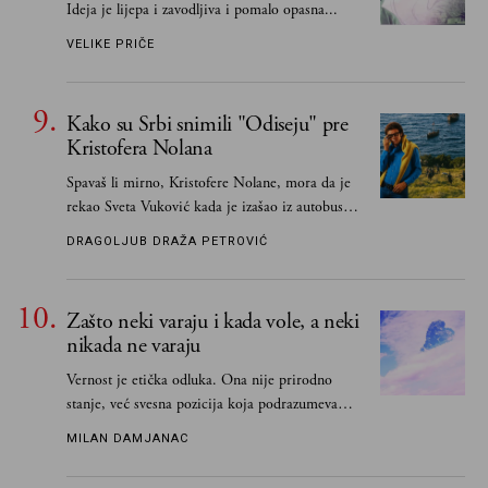
Ideja je lijepa i zavodljiva i pomalo opasna...
VELIKE PRIČE
Kako su Srbi snimili "Odiseju" pre
Kristofera Nolana
Spavaš li mirno, Kristofere Nolane, mora da je
rekao Sveta Vuković kada je izašao iz autobusa i
čim je stigao kući pozvao Vojkana
DRAGOLJUB DRAŽA PETROVIĆ
Borisavljevića, izrecitovao mu stihove, a ovaj se
oduševio i rekao mu da pesmu odmah pošalje
Grku poštom u Grčku
Zašto neki varaju i kada vole, a neki
nikada ne varaju
Vernost je etička odluka. Ona nije prirodno
stanje, već svesna pozicija koja podrazumeva
ograničenje sopstvenih impulsa
MILAN DAMJANAC