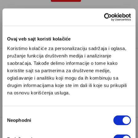
Već imate nalog?
Ulogujte se
Slobodan Vujanović
je one-man-popkulturni vodič. Sa
dvoje dece
Ovaj veb sajt koristi kolačiće
Koristimo kolačiće za personalizaciju sadržaja i oglasa,
pružanje funkcija društvenih medija i analiziranje
saobraćaja. Takođe delimo informacije o tome kako
AMAZON PRIME
GOOD OMENS
koristite sajt sa partnerima za društvene medije,
oglašavanje i analitiku koji mogu da ih kombinuju sa
NETFLIX
SERIJE
TAGOVI:
drugim informacijama koje ste im dali ili koje su prikupili
SLOBODAN VUJANOVIĆ
na osnovu korišćenja usluga.
TERI PRAČET
Избор
Neophodni
сагласности
POPULARNO