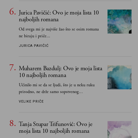
Jurica Pavičić: Ovo je moja lista 10
najboljih romana
Od svega mi je najviše žao što se osim romana
ne biraju i priče...
JURICA PAVIČIĆ
Muharem Bazdulj: Ovo je moja lista
10 najboljih romana
Učinilo mi se da se ljudi, što je u neku ruku
prirodno, ne drže samo sopstvenog
senzibiliteta... Pokušao sam (biće, samo
VELIKE PRIČE
pokušao) da to izbegnem
Tanja Stupar Trifunović: Ovo je
moja lista 10 najboljih romana