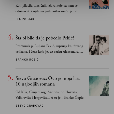
Kompilacija toksičnih izjava koje su nam se
odomaćile i njihovo psihološko značenje od
„Biće ti bolje bez mene“ do „Sve se dešava sa
INA POLJAK
razlogom“
Šta bi bilo da je pobedio Pekić?
Preminula je Ljiljana Pekić, supruga književnog
velikana, i žena koja je, uz ćerku Aleksandru,
vodila računa o zaostavštini pisca. Ovu priču o
BRANKO ROSIĆ
njemu, njegovim političkim idejama i svim
propuštenim prilikama u Srbiji, ispričale su
upravo one koje su Borislava Pekića najbolje
Stevo Grabovac: Ovo je moja lista
poznavale
10 najboljih romana
Od Kiša, Crnjanskog, Andrića, do Horvata,
Valjarevića i Jergovića... A tu je i Branko Ćopić
STEVO GRABOVAC