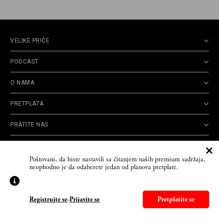
VELIKE PRIČE
PODCAST
O NAMA
PRETPLATA
PRATITE NAS
Politika
Opšti uslovi
Politika
Cookie
Poštovani, da biste nastavili sa čitanjem naših premium sadržaja,
privatnosti
korišćenja
reklamacija
Policy
neophodno je da odaberete jedan od planova pretplate.
© 2026
Velike priče
- TCT News and Entertainment - Sva prava zadržana. Developed
by
Cubes
Registrujte se
-
Prijavite se
Pretplatite se