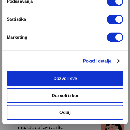
Podešavanja
Ivan Lalić: Ovo je moja lista 10
Statistika
najboljih romana
Od Dragoslava Mihailovića i Meše Selimovića,
Marketing
do Mihaila Lalića i Slavenke Drakulić...
IVAN LALIĆ
Pokaži detalje
Snježana Banović: Ovo je moja lista
10 najboljih romana
Dozvoli sve
Ili, mojih deset domaćih romana kojima se
stalno vraćam i koje često poklanjam...
Dozvoli izbor
VELIKE PRIČE
Odbij
Ovo su najgore rečenice koje
možete da izgovorite