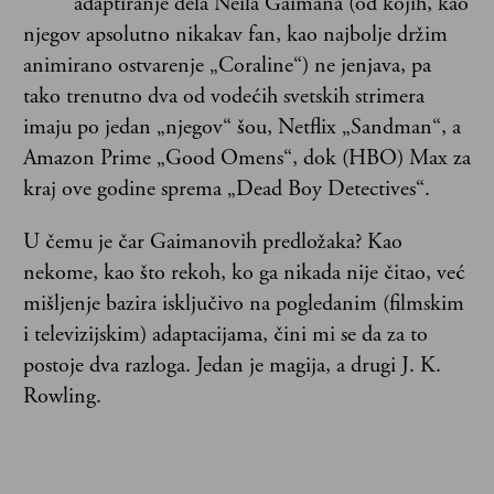
adaptiranje dela Neila Gaimana (od kojih, kao
njegov apsolutno nikakav fan, kao najbolje držim
animirano ostvarenje „Coraline“) ne jenjava, pa
tako trenutno dva od vodećih svetskih strimera
imaju po jedan „njegov“ šou, Netflix „Sandman“, a
Amazon Prime „Good Omens“, dok (HBO) Max za
kraj ove godine sprema „Dead Boy Detectives“.
U čemu je čar Gaimanovih predložaka? Kao
nekome, kao što rekoh, ko ga nikada nije čitao, već
mišljenje bazira isključivo na pogledanim (filmskim
i televizijskim) adaptacijama, čini mi se da za to
postoje dva razloga. Jedan je magija, a drugi J. K.
Rowling.