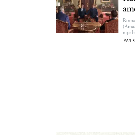
ame
Roman
(Amaz
nije 
IVAN 