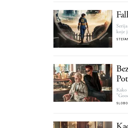
Fal
Serij
koje 
STEFA
Bez
Pot
Kako 
"Goo
SLOBO
Kad