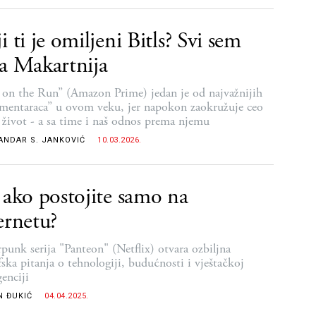
i ti je omiljeni Bitls? Svi sem
a Makartnija
on the Run” (Amazon Prime) jedan je od najvažnijih
mentaraca” u ovom veku, jer napokon zaokružuje ceo
 život - a sa time i naš odnos prema njemu
ANDAR S. JANKOVIĆ
10.03.2026.
 ako postojite samo na
ernetu?
punk serija "Panteon" (Netflix) otvara ozbiljna
fska pitanja o tehnologiji, budućnosti i vještačkoj
genciji
N ĐUKIĆ
04.04.2025.