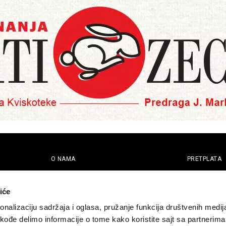
O NAMA
PRETPLATA
eport
Impresum
Pretplati se
Pokloni prija
Marketing
iće
Newsletter
Kontakt
nalizaciju sadržaja i oglasa, pružanje funkcija društvenih medija
akođe delimo informacije o tome kako koristite sajt sa partnerima