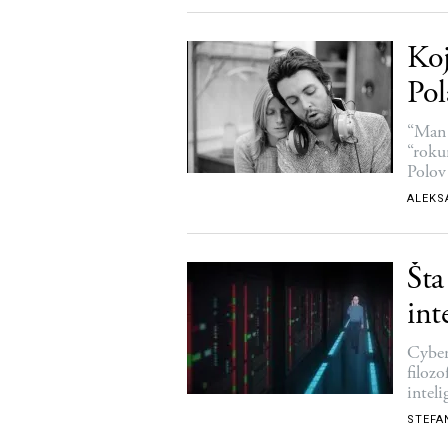
Koj
Pol
“Man 
“roku
Polov
ALEKS
Šta
int
Cyber
filozo
inteli
STEFA