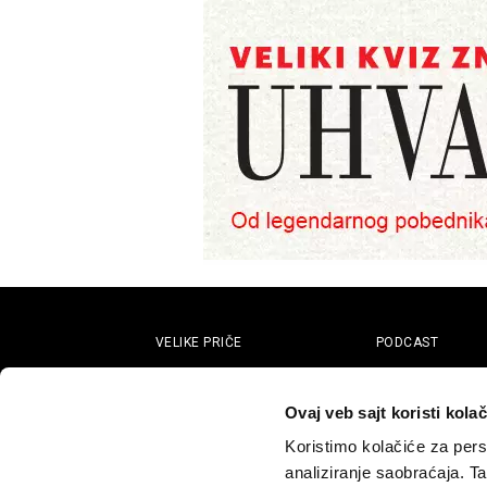
VELIKE PRIČE
PODCAST
Politika
Pantelićev Geor
Sport
Faktor 50+
Ovaj veb sajt koristi kolač
Psihologija
Rosić i drugovi
Koristimo kolačiće za perso
Fikcija
analiziranje saobraćaja. T