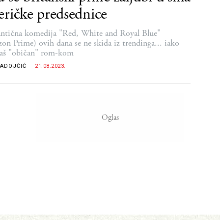
ričke predsednice
tična komedija "Red, White and Royal Blue"
on Prime) ovih dana se ne skida iz trendinga... iako
baš "običan" rom-kom
RADOJČIĆ
21.08.2023.