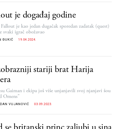
lout je događaj godine
a Fallout je kao jedan dugačak sporedan zadatak (quest)
je svaki igrač obožavao
N ĐUKIĆ
19.04.2024.
obrazniji stariji brat Harija
era
su Gaiman i ekipa još više unjanjavili svoj njanjavi šou
d Omens"
DAN VUJANOVIĆ
03.09.2023.
 se britanski princ zaljubi u sina