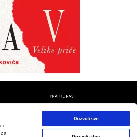
PRATITE NAS
telju
Dozvoli sve
 i
 za
Dozvoli izbor