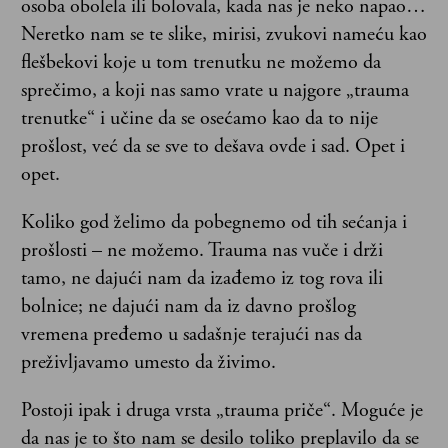
osoba obolela ili bolovala, kada nas je neko napao…
Neretko nam se te slike, mirisi, zvukovi nameću kao
flešbekovi koje u tom trenutku ne možemo da
sprečimo, a koji nas samo vrate u najgore „trauma
trenutke“ i učine da se osećamo kao da to nije
prošlost, već da se sve to dešava ovde i sad. Opet i
opet.
Koliko god želimo da pobegnemo od tih sećanja i
prošlosti – ne možemo. Trauma nas vuče i drži
tamo, ne dajući nam da izađemo iz tog rova ili
bolnice; ne dajući nam da iz davno prošlog
vremena pređemo u sadašnje terajući nas da
preživljavamo umesto da živimo.
Postoji ipak i druga vrsta „trauma priče“. Moguće je
da nas je to što nam se desilo toliko preplavilo da se