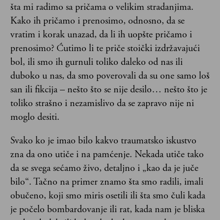
šta mi radimo sa pričama o velikim stradanjima.
Kako ih pričamo i prenosimo, odnosno, da se
vratim i korak unazad, da li ih uopšte pričamo i
prenosimo? Ćutimo li te priče stoički izdržavajući
bol, ili smo ih gurnuli toliko daleko od nas ili
duboko u nas, da smo poverovali da su one samo loš
san ili fikcija – nešto što se nije desilo… nešto što je
toliko strašno i nezamislivo da se zapravo nije ni
moglo desiti.
Svako ko je imao bilo kakvo traumatsko iskustvo
zna da ono utiče i na pamćenje. Nekada utiče tako
da se svega sećamo živo, detaljno i „kao da je juče
bilo“. Tačno na primer znamo šta smo radili, imali
obučeno, koji smo miris osetili ili šta smo čuli kada
je počelo bombardovanje ili rat, kada nam je bliska