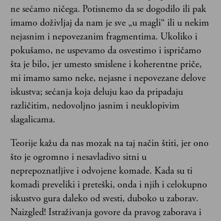
ne sećamo ničega. Potisnemo da se dogodilo ili pak
imamo doživljaj da nam je sve „u magli“ ili u nekim
nejasnim i nepovezanim fragmentima. Ukoliko i
pokušamo, ne uspevamo da osvestimo i ispričamo
šta je bilo, jer umesto smislene i koherentne priče,
mi imamo samo neke, nejasne i nepovezane delove
iskustva; sećanja koja deluju kao da pripadaju
različitim, nedovoljno jasnim i neuklopivim
slagalicama.
Teorije kažu da nas mozak na taj način štiti, jer ono
što je ogromno i nesavladivo sitni u
neprepoznatljive i odvojene komade. Kada su ti
komadi preveliki i preteški, onda i njih i celokupno
iskustvo gura daleko od svesti, duboko u zaborav.
Naizgled! Istraživanja govore da pravog zaborava i