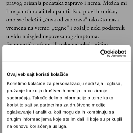
pravog brisanja podataka zapravo i nema. Možda mi
i ne pamtimo ali telo pamti. Kao pravi hroničar,
ono sve beleži i „čuva od zaborava“ tako što nas s
vremena na vreme, „trgne“ i pošalje neki podsetnik
u vidu naizgled nepovezanog simptoma,
fragmentića sećanja ili neke naizgled „ničim
izazvane“ i neočekivano burne reakcije.
Ovaj veb sajt koristi kolačiće
Koristimo kolačiće za personalizaciju sadržaja i oglasa,
pružanje funkcija društvenih medija i analiziranje
saobraćaja. Takođe delimo informacije o tome kako
koristite sajt sa partnerima za društvene medije,
oglašavanje i analitiku koji mogu da ih kombinuju sa
drugim informacijama koje ste im dali ili koje su prikupili
na osnovu korišćenja usluga.
Poštovani, da biste nastavili sa čitanjem naših