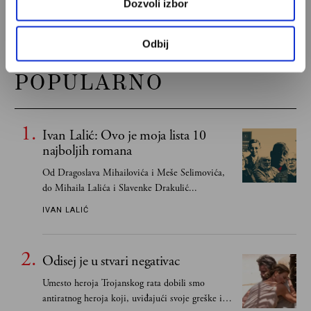
Dozvoli izbor
Odbij
POPULARNO
Ivan Lalić: Ovo je moja lista 10
najboljih romana
Od Dragoslava Mihailovića i Meše Selimovića,
do Mihaila Lalića i Slavenke Drakulić...
IVAN LALIĆ
Odisej je u stvari negativac
Umesto heroja Trojanskog rata dobili smo
antiratnog heroja koji, uviđajući svoje greške i