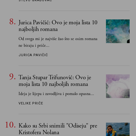
STEVO GRABOVAC
Jurica Pavičić: Ovo je moja lista 10
najboljih romana
Od svega mi je najviše žao što se osim romana
ne biraju i priče...
JURICA PAVIČIĆ
Tanja Stupar Trifunović: Ovo je
moja lista 10 najboljih romana
Ideja je lijepa i zavodljiva i pomalo opasna...
VELIKE PRIČE
Kako su Srbi snimili "Odiseju" pre
Kristofera Nolana