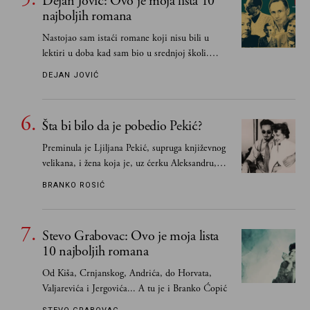
Dejan Jović: Ovo je moja lista 10
najboljih romana
Nastojao sam istaći romane koji nisu bili u
lektiri u doba kad sam bio u srednjoj školi.
Smatrao sam da su "klasici" već dovoljno
DEJAN JOVIĆ
pohvaljeni i istaknuti, pa sam se ograničio na
one romane koje sam čitao ne zato što je to bilo
obavezno, nego po vlastitom izboru
Šta bi bilo da je pobedio Pekić?
Preminula je Ljiljana Pekić, supruga književnog
velikana, i žena koja je, uz ćerku Aleksandru,
vodila računa o zaostavštini pisca. Ovu priču o
BRANKO ROSIĆ
njemu, njegovim političkim idejama i svim
propuštenim prilikama u Srbiji, ispričale su
upravo one koje su Borislava Pekića najbolje
Stevo Grabovac: Ovo je moja lista
poznavale
10 najboljih romana
Od Kiša, Crnjanskog, Andrića, do Horvata,
Valjarevića i Jergovića... A tu je i Branko Ćopić