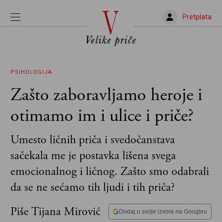
Pretplata
PSIHOLOGIJA
Zašto zaboravljamo heroje i
otimamo im i ulice i priče?
Umesto ličnih priča i svedočanstava
sačekala me je postavka lišena svega
emocionalnog i ličnog. Zašto smo odabrali
da se ne sećamo tih ljudi i tih priča?
Piše Tijana Mirović
Dodaj u svoje izvore na Googleu