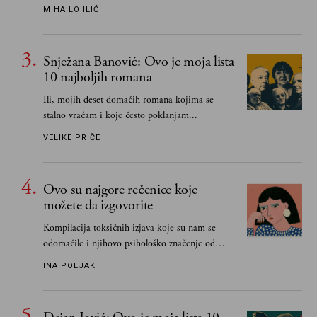
učeći na njima, shvata da postoje stvari koje su
MIHAILO ILIĆ
važnije od svih ratova, slave, novca, herojstva,
čak i pravde
Snježana Banović: Ovo je moja lista
10 najboljih romana
Ili, mojih deset domaćih romana kojima se
stalno vraćam i koje često poklanjam...
VELIKE PRIČE
Ovo su najgore rečenice koje
možete da izgovorite
Kompilacija toksičnih izjava koje su nam se
odomaćile i njihovo psihološko značenje od
„Biće ti bolje bez mene“ do „Sve se dešava sa
INA POLJAK
razlogom“