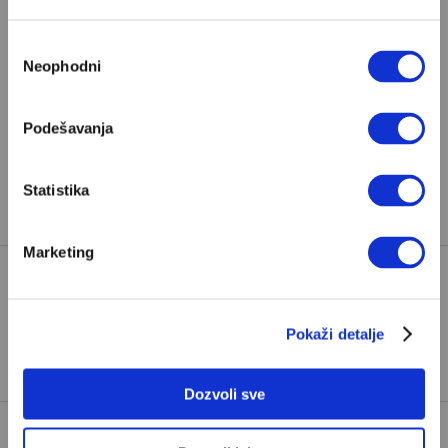
premium sadržaja, neophodno je da
odaberete jedan od planova pretplate.
Избор
Neophodni
сагласности
Pretplata
Podešavanja
Već imate nalog?
Ulogujte se
Statistika
Tijana Mirović
je psihološkinja i psihoterapeutkinja.
Marketing
KRF
KULTURA SEĆANJA
MUZEJ
TAGOVI:
Pokaži detalje
MUZEJ NA KRFU
RATOVI
TRAUMA
Dozvoli sve