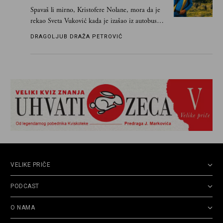
Spavaš li mirno, Kristofere Nolane, mora da je
rekao Sveta Vuković kada je izašao iz autobusa i
čim je stigao kući pozvao Vojkana
DRAGOLJUB DRAŽA PETROVIĆ
Borisavljevića, izrecitovao mu stihove, a ovaj se
oduševio i rekao mu da pesmu odmah pošalje
Grku poštom u Grčku
VELIKE PRIČE
PODCAST
O NAMA