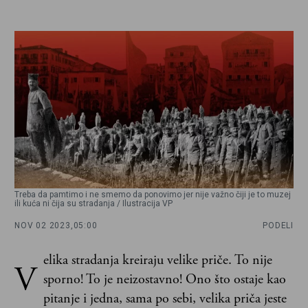
Treba da pamtimo i ne smemo da ponovimo jer nije važno čiji je to muzej
ili kuća ni čija su stradanja / Ilustracija VP
NOV 02 2023,
05:00
PODELI
elika stradanja kreiraju velike priče. To nije
V
sporno! To je neizostavno! Ono što ostaje kao
pitanje i jedna, sama po sebi, velika priča jeste