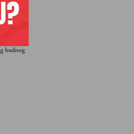
onašanje
avo gomila
 da si, ako
vog budnog