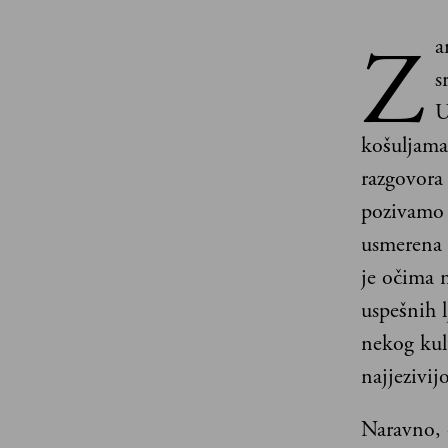
Z
a
s
U
košuljama
razgovora 
pozivamo d
usmerena 
je očima n
uspešnih l
nekog kul
najjezivij
Naravno, 