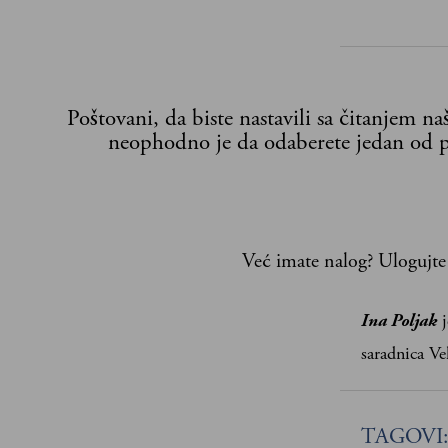
Poštovani, da biste nastavili sa čitanjem n
neophodno je da odaberete jedan od p
Već imate nalog?
Ulogujte
Ina Poljak
j
saradnica Ve
TAGOVI