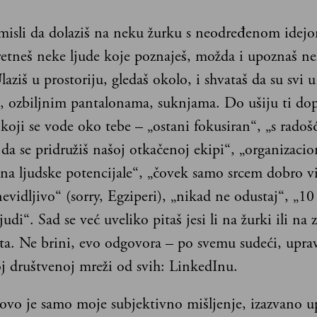
misli da dolaziš na neku žurku s neodređenom idej
retneš neke ljude koje poznaješ, možda i upoznaš n
laziš u prostoriju, gledaš okolo, i shvataš da su svi 
, ozbiljnim pantalonama, suknjama. Do ušiju ti dop
koji se vode oko tebe – „ostani fokusiran“, „s radoš
a se pridružiš našoj otkačenoj ekipi“, „organizacio
na ljudske potencijale“, „čovek samo srcem dobro vi
evidljivo“ (sorry, Egziperi), „nikad ne odustaj“, „10 
judi“. Sad se već uveliko pitaš jesi li na žurki ili na 
ta. Ne brini, evo odgovora – po svemu sudeći, uprav
oj društvenoj mreži od svih: LinkedInu.
ovo je samo moje subjektivno mišljenje, izazvano u