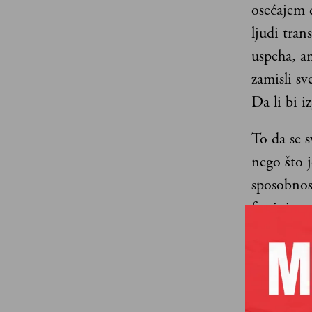
osećajem 
ljudi tran
uspeha, am
zamisli sv
Da li bi i
To da se 
nego što 
sposobnos
fascinira,
(#lovemyj
(#happyli
aktivistič
gledano, n