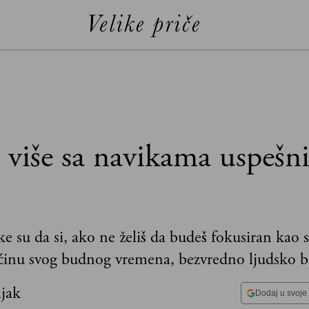
 više sa navikama uspešn
ke su da si, ako ne želiš da budeš fokusiran kao s
ćinu svog budnog vremena, bezvredno ljudsko b
ljak
Dodaj u svoje