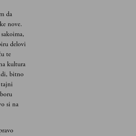
om da
eke nove.
u sakoima,
iru delovi
ću te
na kultura
di, bitno
tajni
zboru
o si na
pravo