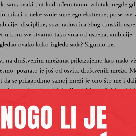
da sam, svaki put kad uđem tamo, zalutala negde gde
sformisali u neke svoje superego ekstreme, pa se sve 
bicije, discipline, suza radosnica zbog timskih uspe
et u kom sve stvarno tako vrca od uspeha, ambicije, 
zgledao ovako kako izgleda sada? Sigurno ne.
svi na društvenim mrežama prikazujemo kao malo vi
jesmo, poznato je još od osvita društvenih mreža. 
t da se prilagodimo samoj mreži je ono što me i dal
 pa ćemo tako svi na LinkedInu biti uspešni i ambic
ob, #mondaymotivation), na Instagramu nasmejani i
fe, #sundayfunday), na Twitteru smo strašno pametn
ki nastrojeni (#fact). No, ako znamo da je, evolucio
ajbitnija odlika jedinki i vrsta koje bi se popele na