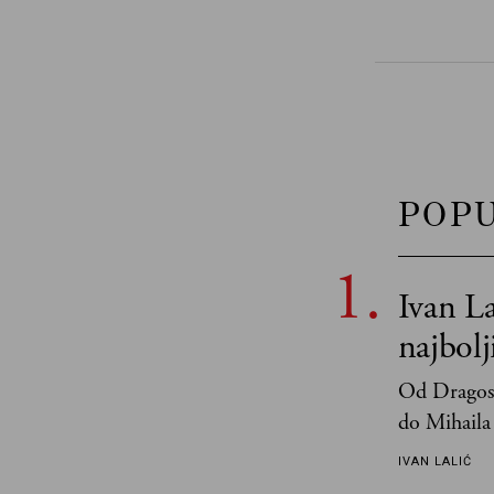
POP
Ivan La
najbol
Od Dragosl
do Mihaila 
IVAN LALIĆ