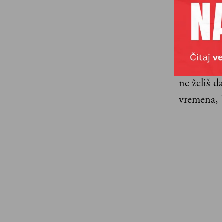
lestvicu 
nije nešto
Ono nad č
bulšita
koj
ne želiš 
vremena, 