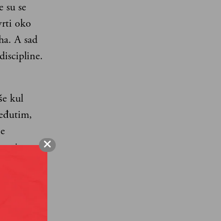
 su se
vrti oko
ha. A sad
discipline.
še kul
Međutim,
je
iozni
 srećni
i i
no
 narednu