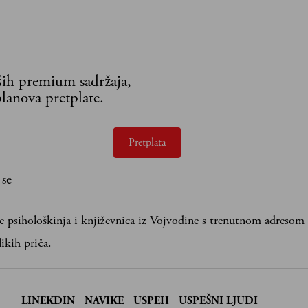
aših premium sadržaja,
lanova pretplate.
Pretplata
 se
e psihološkinja i književnica iz Vojvodine s trenutnom adresom 
likih priča.
:
LINEKDIN
NAVIKE
USPEH
USPEŠNI LJUDI