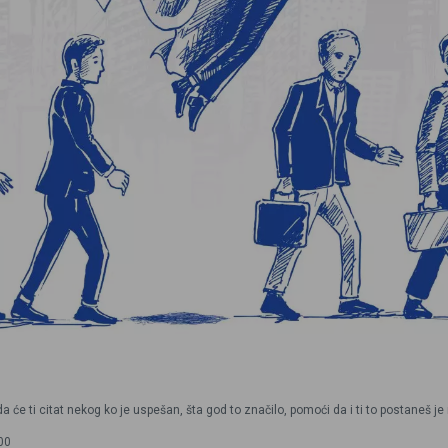
 će ti citat nekog ko je uspešan, šta god to značilo, pomoći da i ti to postaneš je 
00