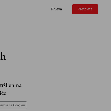
Prijava
Pretplata
ih
tršljen na
iće
 izvore na Googleu