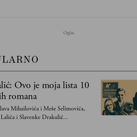
ULARNO
lić: Ovo je moja lista 10
jih romana
ava Mihailovića i Meše Selimovića,
Lalića i Slavenke Drakulić...