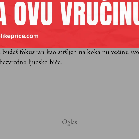
razvoja upravo sposobnost adaptacije, onda ni ovo p
 nad čime ćemo lupati glavu, pa je li tako?
ime mi, ipak, često dođe da lupam glavu, jeste upr
a se vrti oko ideje uspeha, ambicije, svih tih poruka
da budeš fokusiran kao stršljen na kokainu većinu s
bezvredno ljudsko biće.