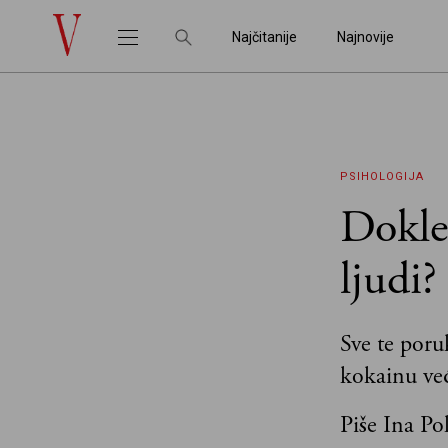
Najčitanije
Najnovije
PSIHOLOGIJA
Dokle
ljudi?
Sve te poru
kokainu ve
Piše Ina Po