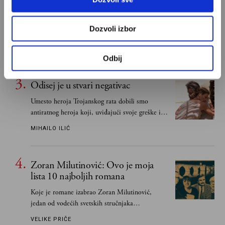
najboljih romana
Od Dragoslava Mihailovića i Meše Selimovića,
Dozvoli izbor
do Mihaila Lalića i Slavenke Drakulić...
IVAN LALIĆ
Odbij
Odisej je u stvari negativac
Umesto heroja Trojanskog rata dobili smo
antiratnog heroja koji, uviđajući svoje greške i
učeći na njima, shvata da postoje stvari koje su
MIHAILO ILIĆ
važnije od svih ratova, slave, novca, herojstva,
čak i pravde
Zoran Milutinović: Ovo je moja
lista 10 najboljih romana
Koje je romane izabrao Zoran Milutinović,
jedan od vodećih svetskih stručnjaka
južnoslovenske književnosti
VELIKE PRIČE