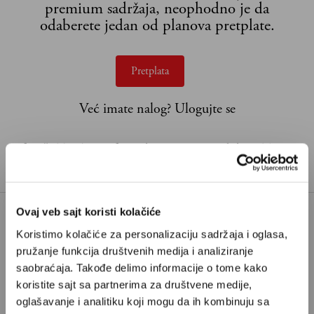
premium sadržaja, neophodno je da
odaberete jedan od planova pretplate.
Pretplata
Već imate nalog?
Ulogujte se
Slaviša Tasić
je profesor ekonomije, pisac biltena Tržišno
rešenje i saradnik Velikih priča
Ovaj veb sajt koristi kolačiće
Koristimo kolačiće za personalizaciju sadržaja i oglasa,
JOSIP BROZ TITO
JUGOSLAVIJA
pružanje funkcija društvenih medija i analiziranje
KOMUNISTIČKA PARTIJA
TAGOVI:
saobraćaja. Takođe delimo informacije o tome kako
JUGOSLAVIJE
koristite sajt sa partnerima za društvene medije,
SFRJ
oglašavanje i analitiku koji mogu da ih kombinuju sa