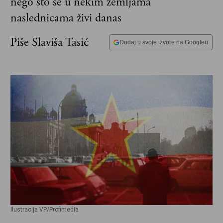
nego što se u nekim zemljama
naslednicama živi danas
Piše Slaviša Tasić
Dodaj u svoje izvore na Googleu
Ilustracija VP/Profimedia