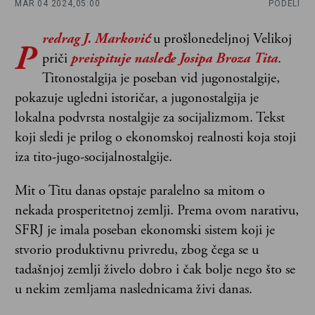
MAR 04 2024,
05:00
PODELI
redrag J. Marković
u prošlonedeljnoj Velikoj
P
priči
preispituje nasleđe Josipa Broza Tita
.
Titonostalgija je poseban vid jugonostalgije,
pokazuje ugledni istoričar, a jugonostalgija je
lokalna podvrsta nostalgije za socijalizmom. Tekst
koji sledi je prilog o ekonomskoj realnosti koja stoji
iza tito-jugo-socijalnostalgije.
Mit o Titu danas opstaje paralelno sa mitom o
nekada prosperitetnoj zemlji. Prema ovom narativu,
SFRJ je imala poseban ekonomski sistem koji je
stvorio produktivnu privredu, zbog čega se u
tadašnjoj zemlji živelo dobro i čak bolje nego što se
u nekim zemljama naslednicama živi danas.