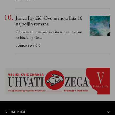
razlogom“
Jurica Pavičić: Ovo je moja lista 10
najboljih romana
Od svega mi je najviše žao što se osim romana
ne biraju i priče...
JURICA PAVIČIĆ
VELIKE PRIČE