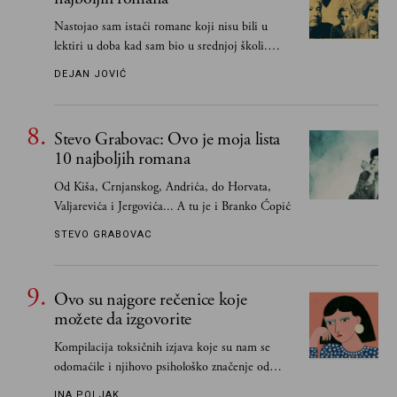
Nastojao sam istaći romane koji nisu bili u
lektiri u doba kad sam bio u srednjoj školi.
Smatrao sam da su "klasici" već dovoljno
DEJAN JOVIĆ
pohvaljeni i istaknuti, pa sam se ograničio na
one romane koje sam čitao ne zato što je to bilo
obavezno, nego po vlastitom izboru
Stevo Grabovac: Ovo je moja lista
10 najboljih romana
Od Kiša, Crnjanskog, Andrića, do Horvata,
Valjarevića i Jergovića... A tu je i Branko Ćopić
STEVO GRABOVAC
Ovo su najgore rečenice koje
možete da izgovorite
Kompilacija toksičnih izjava koje su nam se
odomaćile i njihovo psihološko značenje od
„Biće ti bolje bez mene“ do „Sve se dešava sa
INA POLJAK