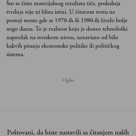
Što se čisto materijalnog rezultata tiče, poslednja
tvrdnja nije ni blizu istini. U čitavom svetu ne
postoji mesto gde se 1970-ih ili 1980-ih živelo bolje
nego danas. To je realnost koju je doneo tehnološki
napredak na svetskom nivou, nezavisno od bilo
kakvih pitanja ekonomske politike ili političkog
sistema.
Poštovani, da biste nastavili sa čitanjem naših