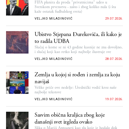
FIFA planira da proda "privatnicima" udeo u
Svetskom prvenstvu - zašto i zbog koliko nula (i šta
kaže ostatak fudbalskog sveta)
VELJKO MILADINOVIĆ
29.07.2026.
Ubistvo Stjepana Đurekovića, ili kako je
to radila UDBA
Slučaj o kome se ni 43 godine kasnije ne zna dovoljno,
i slučaj koji kao retko koji najbolje ilustruje sve
VELJKO MILADINOVIĆ
28.07.2026.
Zemlja u kojoj si rođen i zemlja za koju
navijaš
Velike priče ove nedelje: Urednički vodič kroz naše
najbolje tekstove
VELJKO MILADINOVIĆ
19.07.2026.
Sasvim obična kraljica zbog koje
današnji svet izgleda ovako
Slika o Mariji Antoaneti kao zlu koje je hodalo dok