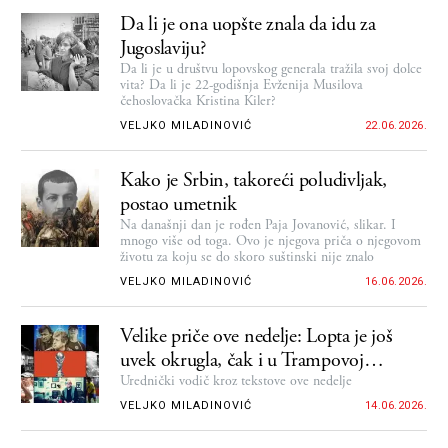
Da li je ona uopšte znala da idu za
Jugoslaviju?
Da li je u društvu lopovskog generala tražila svoj dolce
vita? Da li je 22-godišnja Evženija Musilova
čehoslovačka Kristina Kiler?
VELJKO MILADINOVIĆ
22.06.2026.
Kako je Srbin, takoreći poludivljak,
postao umetnik
Na današnji dan je rođen Paja Jovanović, slikar. I
mnogo više od toga. Ovo je njegova priča o njegovom
životu za koju se do skoro suštinski nije znalo
VELJKO MILADINOVIĆ
16.06.2026.
Velike priče ove nedelje: Lopta je još
uvek okrugla, čak i u Trampovoj
Americi
Urednički vodič kroz tekstove ove nedelje
VELJKO MILADINOVIĆ
14.06.2026.