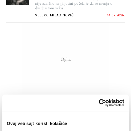
nije završilo na giljotini počela je da se menja u
dvadesetom veku
VELJKO MILADINOVIĆ
14.07.2026.
Kauboji, partizani i mitovi o srpsko-
američkom (ne)prijateljstvu
Ovaj veb sajt koristi kolačiće
Odnosi Srbije i Amerike – ili preciznije odnos Srbije i
Srba prema Americi – imali su u sebi sve osim