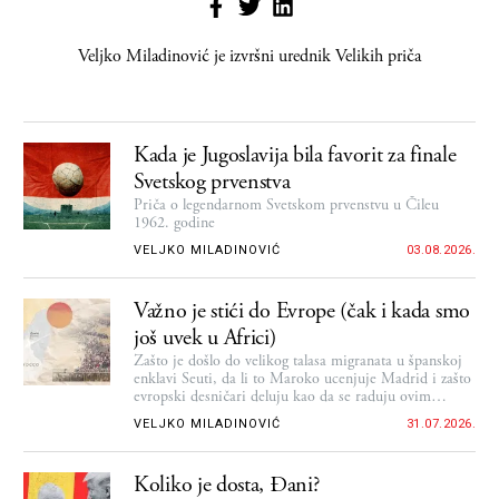
Veljko Miladinović
je izvršni urednik Velikih priča
Kada je Jugoslavija bila favorit za finale
Svetskog prvenstva
Priča o legendarnom Svetskom prvenstvu u Čileu
1962. godine
VELJKO MILADINOVIĆ
03.08.2026.
Važno je stići do Evrope (čak i kada smo
još uvek u Africi)
Zašto je došlo do velikog talasa migranata u španskoj
enklavi Seuti, da li to Maroko ucenjuje Madrid i zašto
evropski desničari deluju kao da se raduju ovim
vestima
VELJKO MILADINOVIĆ
31.07.2026.
Koliko je dosta, Đani?