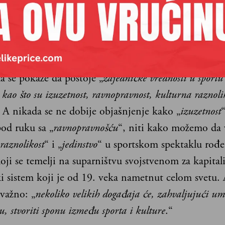
pratilo je ponovno rođenje Olimpijskih igara od 191
ine, a kasnije je to bilo povremeno. U 2024. neće b
 nadmetanja, biće kulturnih dešavanja postavljenih 
događaja, kako bi ove druge učinili privlačnijim. G
a se pokaže da postoje „
zajedničke vrednosti u sportu 
 kao što su izuzetnost, ravnopravnost, kulturna raznolik
. A nikada se ne dobije objašnjenje kako „
izuzetnost
pod ruku sa „
ravnopravnošću
“, niti kako možemo da
raznolikost
“ i „
jedinstvo
“ u sportskom spektaklu rođ
ji se temelji na suparništvu svojstvenom za kapitali
 sistem koji je od 19. veka nametnut celom svetu. A
 važno: „
nekoliko velikih događaja će, zahvaljujući u
vu, stvoriti sponu između sporta i kulture
.“