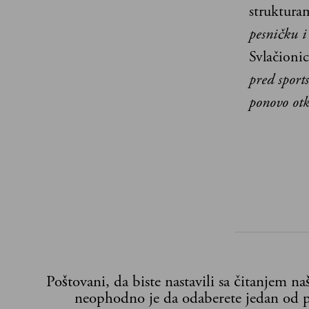
strukturam
pesničku i
Svlačionic
pred sport
ponovo otk
Poštovani, da biste nastavili sa čitanjem n
neophodno je da odaberete jedan od p