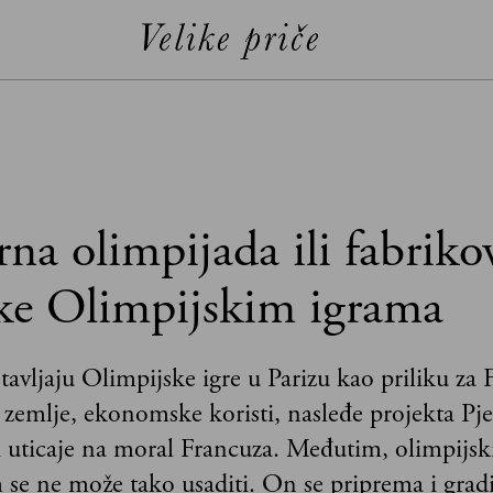
na olimpijada ili fabriko
ke Olimpijskim igrama
stavljaju Olimpijske igre u Parizu kao priliku za
aj zemlje, ekonomske koristi, nasleđe projekta Pje
 uticaje na moral Francuza. Međutim, olimpijsk
 se ne može tako usaditi. On se priprema i grad