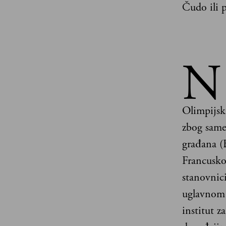
Čudo ili p
N
Olimpijsk
zbog same
građana (
Francusko
stanovnic
uglavnom 
institut z