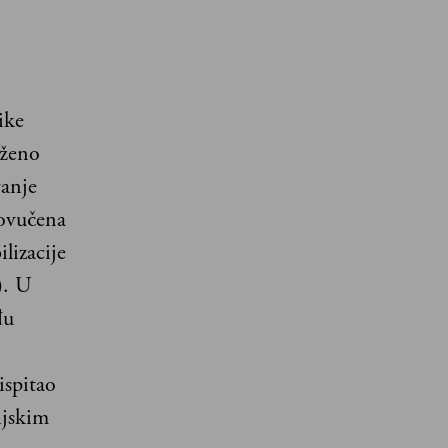
ike
aženo
anje
povučena
lizacije
). U
đu
ispitao
ijskim