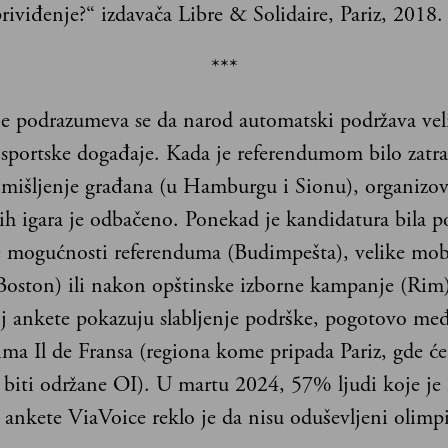
riviđenje?“ izdavača Libre & Solidaire, Pariz, 2018.
***
e podrazumeva se da narod automatski podržava vel
sportske događaje. Kada je referendumom bilo zatr
mišljenje građana (u Hamburgu i Sionu), organizov
ih igara je odbačeno. Ponekad je kandidatura bila 
 mogućnosti referenduma (Budimpešta), velike mobi
Boston) ili nakon opštinske izborne kampanje (Rim
j ankete pokazuju slabljenje podrške, pogotovo me
ima Il de Fransa (regiona kome pripada Pariz, gde će
biti održane OI). U martu 2024, 57% ljudi koje je 
a ankete ViaVoice reklo je da nisu oduševljeni olimp