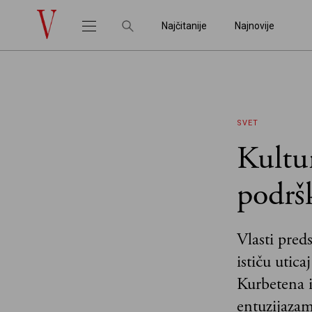
Najčitanije
Najnovije
SVET
Kultur
podrš
Vlasti pred
ističu utic
Kurbetena i
entuzijazam