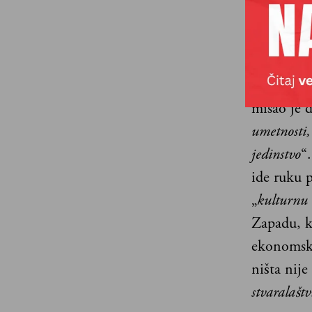
trajnih, 
1948. god
kulturnog
sportskih 
misao je d
umetnosti,
jedinstvo
“
ide ruku 
„
kulturnu 
Zapadu, ko
ekonomski
ništa nije
stvaralašt