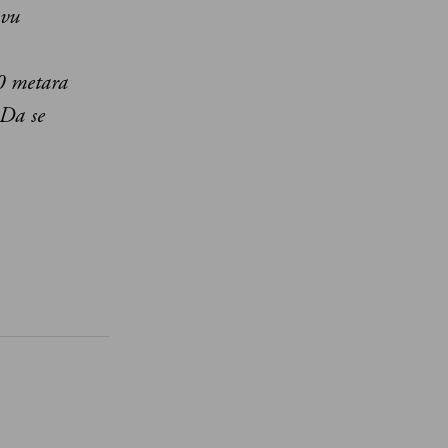
ovu
00 metara
Da se