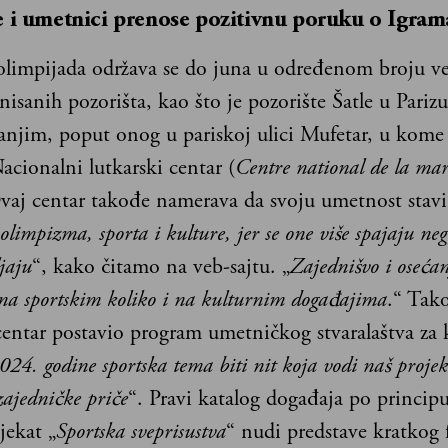
e i umetnici prenose pozitivnu poruku o Igram
olimpijada održava se do juna u određenom broju ve
isanih pozorišta, kao što je pozorište Šatle u Parizu,
jim, poput onog u pariskoj ulici Mufetar, u kome 
cionalni lutkarski centar (
Centre national de la mar
j centar takođe namerava da svoju umetnost stavi
olimpizma, sporta i kulture, jer se one više spajaju neg
jaju
“, kako čitamo na veb-sajtu. „
Zajednišvo i osećan
o na sportskim koliko i na kulturnim događajima
.“ Tako
centar postavio program umetničkog stvaralaštva za k
24. godine sportska tema biti nit koja vodi naš projeka
zajedničke priče
“. Pravi katalog događaja po principu
jekat „
Sportska sveprisustva
“ nudi predstave kratkog