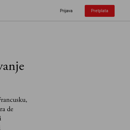
Prijava
Pretplata
vanje
 Francusku,
ra de
i
i