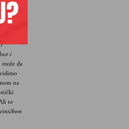
2. do
iti
ispred
lavna
i
ost i
“ može da
 vidimo
enom na
stički
li to
metničkom