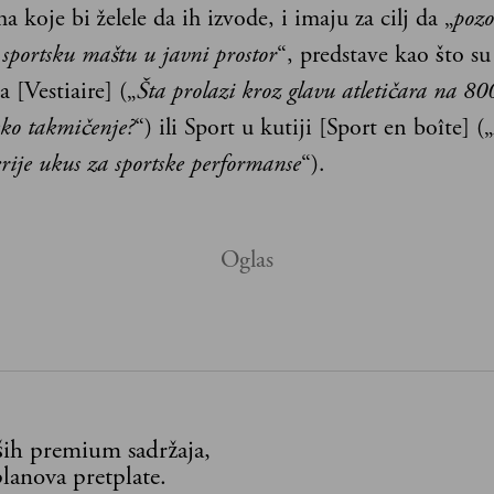
a koje bi želele da ih izvode, i imaju za cilj da „
poz
 sportsku maštu u javni prostor
“, predstave kao što su
a [Vestiaire] („
Šta prolazi kroz glavu atletičara na 8
sko takmičenje?
“) ili Sport u kutiji [Sport en boîte] („
rije ukus za sportske performanse
“).
aših premium sadržaja,
lanova pretplate.