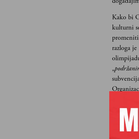
događajim
Kako bi O
kulturni s
promeniti
razloga j
olimpijad
„
podržanim
subvencij
Organizac
Koncept K
igrama u 
igrama to
besedništv