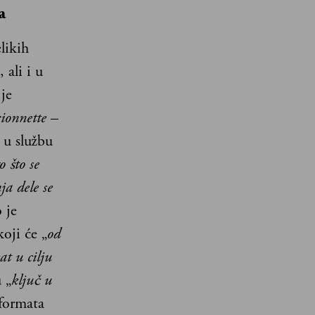
a
likih
 ali i u
je
ionnette
–
 u službu
o što se
ja dele se
 je
oji će „
od
t u cilju
 „
ključ u
 formata