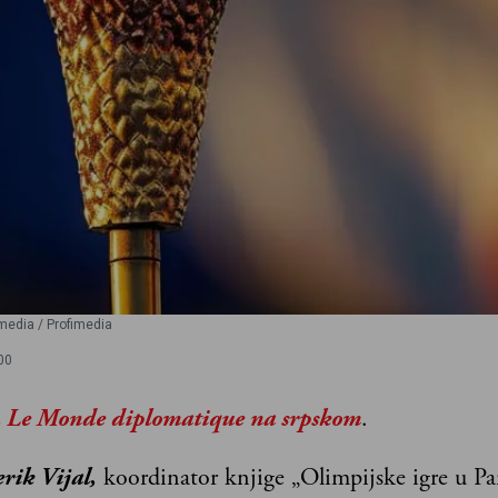
media / Profimedia
00
z
Le Monde diplomatique na srpskom
.
rik Vijal,
koordinator knjige „Olimpijske igre u Pa