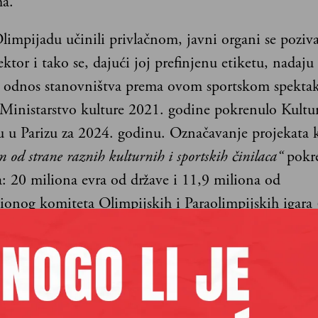
a.
limpijadu učinili privlačnom, javni organi se poziv
ektor i tako se, dajući joj prefinjenu etiketu, nadaju
 odnos stanovništva prema ovom sportskom spektakl
e Ministarstvo kulture 2021. godine pokrenulo Kultu
u u Parizu za 2024. godinu. Označavanje projekata 
 od strane raznih kulturnih i sportskih činilaca“
pokre
a: 20 miliona evra od države i 11,9 miliona od
ionog komiteta Olimpijskih i Paraolimpijskih igar
ulturne olimpijade nastao je 1992. godine na Olim
Barseloni. Projekat je nadahnut drevnim grčkim oli
kom kojih su organizovana i likovna takmičenja (pe
o, muzika, vajarstvo…). Stvaranje dela svih vrsta, p