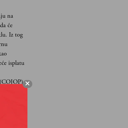
aju na
 da će
u. Iz tog
rnu
kao
će isplatu
a (COJOP).
pijskim
mpijskim
sništvo,
rolaznih i