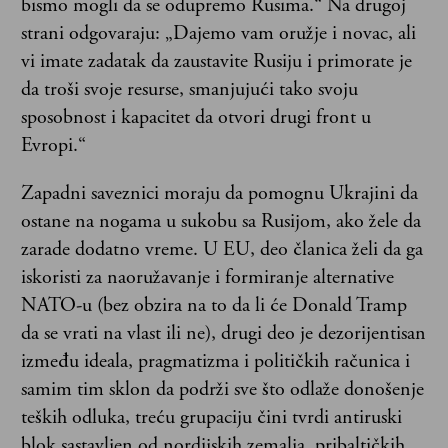
bismo mogli da se odupremo Rusima.“ Na drugoj
strani odgovaraju: „Dajemo vam oružje i novac, ali
vi imate zadatak da zaustavite Rusiju i primorate je
da troši svoje resurse, smanjujući tako svoju
sposobnost i kapacitet da otvori drugi front u
Evropi.“
Zapadni saveznici moraju da pomognu Ukrajini da
ostane na nogama u sukobu sa Rusijom, ako žele da
zarade dodatno vreme. U EU, deo članica želi da ga
iskoristi za naoružavanje i formiranje alternative
NATO-u (bez obzira na to da li će Donald Tramp
da se vrati na vlast ili ne), drugi deo je dezorijentisan
između ideala, pragmatizma i političkih računica i
samim tim sklon da podrži sve što odlaže donošenje
teških odluka, treću grupaciju čini tvrdi antiruski
blok sastavljen od nordijskih zemalja, pribaltičkih