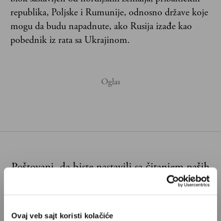
republika, Poljske i Rumunije, odnosno države koje
mogu da budu napadnute, ako Rusija izađe kao
pobednik iz rata sa Ukrajinom.
Poštovani, da biste nastavili sa čitanjem naših
premium sadržaja, neophodno je da
odaberete jedan od planova pretplate.
Ovaj veb sajt koristi kolačiće