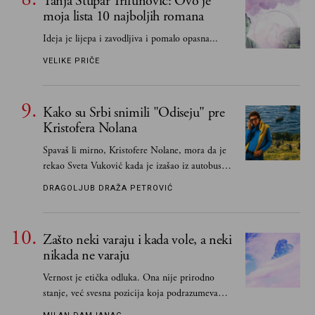
Tanja Stupar Trifunović: Ovo je
moja lista 10 najboljih romana
Ideja je lijepa i zavodljiva i pomalo opasna...
VELIKE PRIČE
Kako su Srbi snimili "Odiseju" pre
Kristofera Nolana
Spavaš li mirno, Kristofere Nolane, mora da je
rekao Sveta Vuković kada je izašao iz autobusa i
čim je stigao kući pozvao Vojkana
DRAGOLJUB DRAŽA PETROVIĆ
Borisavljevića, izrecitovao mu stihove, a ovaj se
oduševio i rekao mu da pesmu odmah pošalje
Grku poštom u Grčku
Zašto neki varaju i kada vole, a neki
nikada ne varaju
Vernost je etička odluka. Ona nije prirodno
stanje, već svesna pozicija koja podrazumeva
ograničenje sopstvenih impulsa