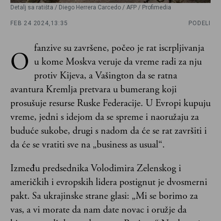
Detalj sa ratišta / Diego Herrera Carcedo / AFP / Profimedia
FEB 24 2024,
13:35
PODELI
fanzive su završene, počeo je rat iscrpljivanja
O
u kome Moskva veruje da vreme radi za nju
protiv Kijeva, a Vašington da se ratna
avantura Kremlja pretvara u bumerang koji
prosušuje resurse Ruske Federacije. U Evropi kupuju
vreme, jedni s idejom da se spreme i naoružaju za
buduće sukobe, drugi s nadom da će se rat završiti i
da će se vratiti sve na „business as usual“.
Između predsednika Volodimira Zelenskog i
američkih i evropskih lidera postignut je dvosmerni
pakt. Sa ukrajinske strane glasi: „Mi se borimo za
vas, a vi morate da nam date novac i oružje da