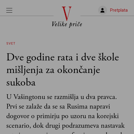
Pretplata
SVET
Dve godine rata i dve škole
mišljenja za okončanje
sukoba
U Vašingtonu se razmišlja u dva pravca.
Prvi se zalaže da se sa Rusima napravi
dogovor o primirju po uzoru na korejski
scenario, dok drugi podrazumeva nastavak