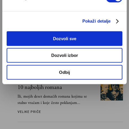
POPULARNO
Pokaži detalje
Ivan Lalić: Ovo je moja lista 10
najboljih romana
Dozvoli sve
Od Dragoslava Mihailovića i Meše Selimovića,
do Mihaila Lalića i Slavenke Drakulić...
Dozvoli izbor
IVAN LALIĆ
Odbij
Snježana Banović: Ovo je moja lista
10 najboljih romana
Ili, mojih deset domaćih romana kojima se
stalno vraćam i koje često poklanjam...
VELIKE PRIČE