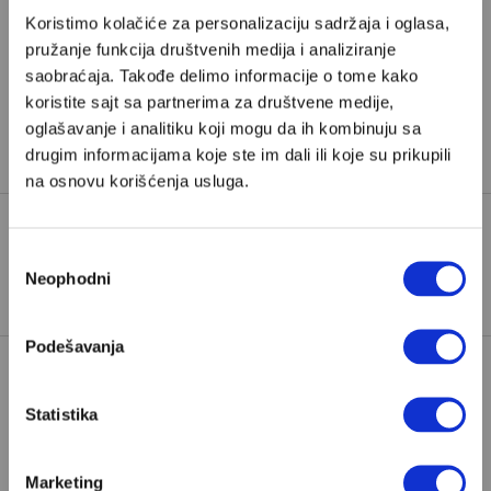
Pretplata
Koristimo kolačiće za personalizaciju sadržaja i oglasa,
pružanje funkcija društvenih medija i analiziranje
Već imate nalog?
Ulogujte se
saobraćaja. Takođe delimo informacije o tome kako
koristite sajt sa partnerima za društvene medije,
Željko Pantelić
je novinar iz Rima i urednik geopolitike
oglašavanje i analitiku koji mogu da ih kombinuju sa
u Velikim pričama
drugim informacijama koje ste im dali ili koje su prikupili
na osnovu korišćenja usluga.
Избор
TAGOVI:
RAT U UKRAJINI
Neophodni
сагласности
Podešavanja
Statistika
Marketing