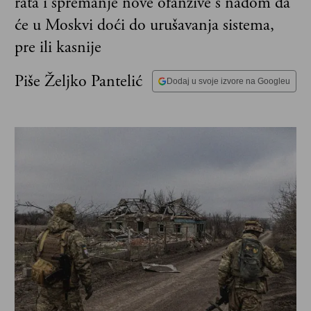
rata i spremanje nove ofanzive s nadom da
će u Moskvi doći do urušavanja sistema,
pre ili kasnije
Piše Željko Pantelić
Dodaj u svoje izvore na Googleu