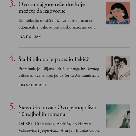
Ovo su najgore rečenice koje
možete da izgovorite
Kompilacija toksičnih izjava koje su nam se
odomaćile i njihovo psihološko značenje od
„Biće ti bolje bez mene“ do „Sve se dešava sa
INA POLJAK
razlogom“
Šta bi bilo da je pobedio Pekić?
Preminula je Ljiljana Pekić, supruga književnog
velikana, i žena koja je, uz ćerku Aleksandru,
vodila računa o zaostavštini pisca. Ovu priču o
BRANKO ROSIĆ
njemu, njegovim političkim idejama i svim
propuštenim prilikama u Srbiji, ispričale su
upravo one koje su Borislava Pekića najbolje
Stevo Grabovac: Ovo je moja lista
poznavale
10 najboljih romana
Od Kiša, Crnjanskog, Andrića, do Horvata,
Valjarevića i Jergovića... A tu je i Branko Ćopić