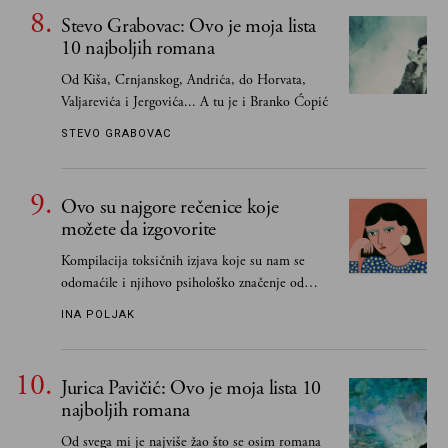
obavezno, nego po vlastitom izboru
Stevo Grabovac: Ovo je moja lista
10 najboljih romana
Od Kiša, Crnjanskog, Andrića, do Horvata,
Valjarevića i Jergovića... A tu je i Branko Ćopić
STEVO GRABOVAC
Ovo su najgore rečenice koje
možete da izgovorite
Kompilacija toksičnih izjava koje su nam se
odomaćile i njihovo psihološko značenje od
„Biće ti bolje bez mene“ do „Sve se dešava sa
INA POLJAK
razlogom“
Jurica Pavičić: Ovo je moja lista 10
najboljih romana
Od svega mi je najviše žao što se osim romana