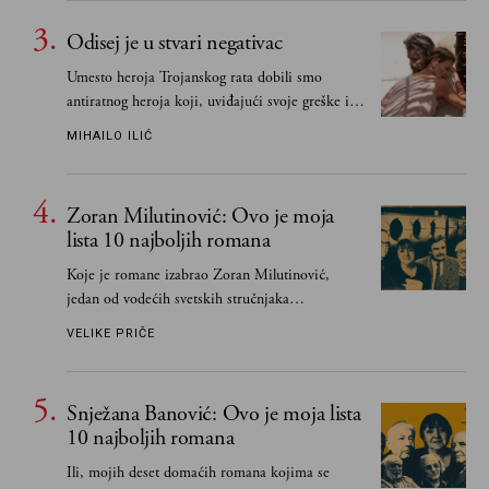
Odisej je u stvari negativac
Umesto heroja Trojanskog rata dobili smo
antiratnog heroja koji, uviđajući svoje greške i
učeći na njima, shvata da postoje stvari koje su
MIHAILO ILIĆ
važnije od svih ratova, slave, novca, herojstva,
čak i pravde
Zoran Milutinović: Ovo je moja
lista 10 najboljih romana
Koje je romane izabrao Zoran Milutinović,
jedan od vodećih svetskih stručnjaka
južnoslovenske književnosti
VELIKE PRIČE
Snježana Banović: Ovo je moja lista
10 najboljih romana
Ili, mojih deset domaćih romana kojima se