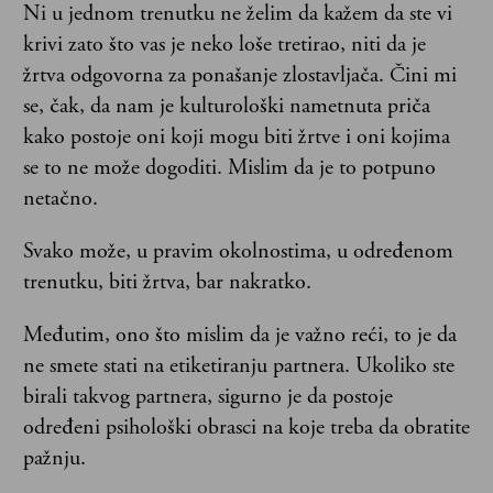
Ni u jednom trenutku ne želim da kažem da ste vi
krivi zato što vas je neko loše tretirao, niti da je
žrtva odgovorna za ponašanje zlostavljača. Čini mi
se, čak, da nam je kulturološki nametnuta priča
kako postoje oni koji mogu biti žrtve i oni kojima
se to ne može dogoditi. Mislim da je to potpuno
netačno.
Svako može, u pravim okolnostima, u određenom
trenutku, biti žrtva, bar nakratko.
Međutim, ono što mislim da je važno reći, to je da
ne smete stati na etiketiranju partnera. Ukoliko ste
birali takvog partnera, sigurno je da postoje
određeni psihološki obrasci na koje treba da obratite
pažnju.