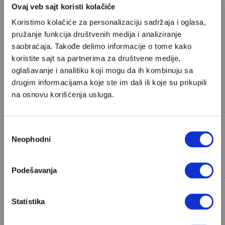
Ovaj veb sajt koristi kolačiće
Koristimo kolačiće za personalizaciju sadržaja i oglasa,
Pretplata
pružanje funkcija društvenih medija i analiziranje
saobraćaja. Takođe delimo informacije o tome kako
Već imate nalog?
Ulogujte se
koristite sajt sa partnerima za društvene medije,
oglašavanje i analitiku koji mogu da ih kombinuju sa
Milan Damjanac
je psihoterapeut, edukator i
drugim informacijama koje ste im dali ili koje su prikupili
predsednik PLK Centra
na osnovu korišćenja usluga.
Избор
Neophodni
сагласности
TAGOVI:
KRIVICA
PARTNERSKI ODNOSI
VEZE
Podešavanja
Statistika