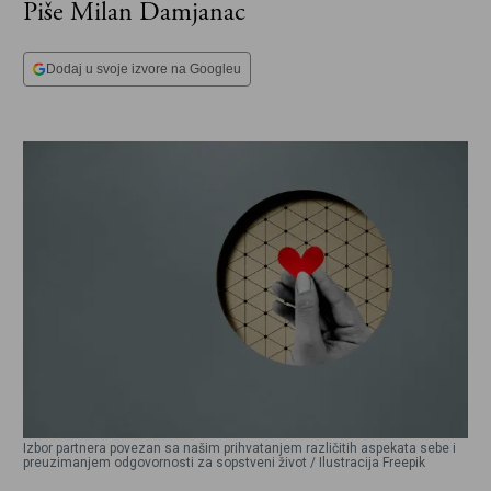
Piše Milan Damjanac
Dodaj u svoje izvore na Googleu
Izbor partnera povezan sa našim prihvatanjem različitih aspekata sebe i
preuzimanjem odgovornosti za sopstveni život / Ilustracija Freepik