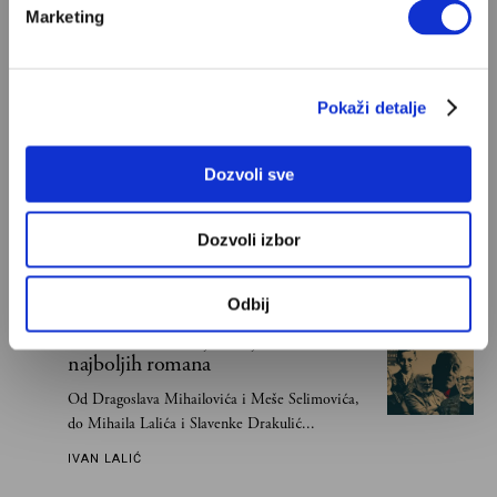
Marketing
POPULARNO
Pokaži detalje
S Bogom na "ti"
Dozvoli sve
Znam, uglavnom se govori da je Bog ljubav. Ali
za mene je Bog sloboda. Mnogi mogu da vole, a
Dozvoli izbor
tek retki mogu da podnesu slobodu
ALEKSANDAR MISOJČIĆ
Odbij
Ivan Lalić: Ovo je moja lista 10
najboljih romana
Od Dragoslava Mihailovića i Meše Selimovića,
do Mihaila Lalića i Slavenke Drakulić...
IVAN LALIĆ