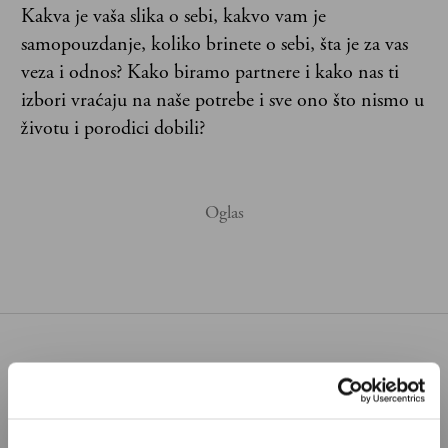
Kakva je vaša slika o sebi, kakvo vam je
samopouzdanje, koliko brinete o sebi, šta je za vas
veza i odnos? Kako biramo partnere i kako nas ti
izbori vraćaju na naše potrebe i sve ono što nismo u
životu i porodici dobili?
Poštovani, da biste nastavili sa čitanjem naših
premium sadržaja, neophodno je da
odaberete jedan od planova pretplate.