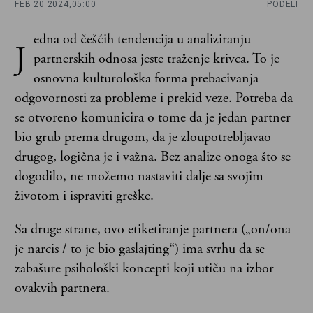
FEB 20 2024,
05:00
PODELI
edna od češćih tendencija u analiziranju
J
partnerskih odnosa jeste traženje krivca. To je
osnovna kulturološka forma prebacivanja
odgovornosti za probleme i prekid veze. Potreba da
se otvoreno komunicira o tome da je jedan partner
bio grub prema drugom, da je zloupotrebljavao
drugog, logična je i važna. Bez analize onoga što se
dogodilo, ne možemo nastaviti dalje sa svojim
životom i ispraviti greške.
Sa druge strane, ovo etiketiranje partnera („on/ona
je narcis / to je bio gaslajting“) ima svrhu da se
zabašure psihološki koncepti koji utiču na izbor
ovakvih partnera.