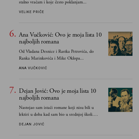
stalno vraćam i koje često poklanjam...
VELIKE PRIČE
Ana Vučković: Ovo je moja lista 10
najboljih romana
Od Vladana Desnice i Rastka Petrovića, do
Ranka Marinkovića i Mike Oklopa...
ANA VUČKOVIĆ
Dejan Jović: Ovo je moja lista 10
najboljih romana
Nastojao sam istaći romane koji nisu bili u
lektiri u doba kad sam bio u srednjoj školi.
Smatrao sam da su "klasici" već dovoljno
DEJAN JOVIĆ
pohvaljeni i istaknuti, pa sam se ograničio na
one romane koje sam čitao ne zato što je to bilo