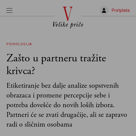
Pretplata
PSIHOLOGIJA
Zašto u partneru tražite
krivca?
Etiketiranje bez dalje analize sopstvenih
obrazaca i promene percepcije sebe i
potreba dovešće do novih loših izbora.
Partneri će se zvati drugačije, ali se zapravo
radi o sličnim osobama