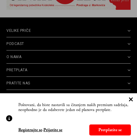
VELIKE PRIČE
PODCAST
O NAMA
PRETPLATA
PRATITE NAS
Politika
Opšti uslovi
Politika
Cookie
Poštovani, da biste nastavili sa čitanjem naših premium sadržaja,
privatnosti
korišćenja
reklamacija
Policy
neophodno je da odaberete jedan od planova pretplate.
© 2026
Velike priče
- TCT News and Entertainment - Sva prava zadržana. Developed
by
Cubes
Registrujte se
-
Prijavite se
Pretplatite se