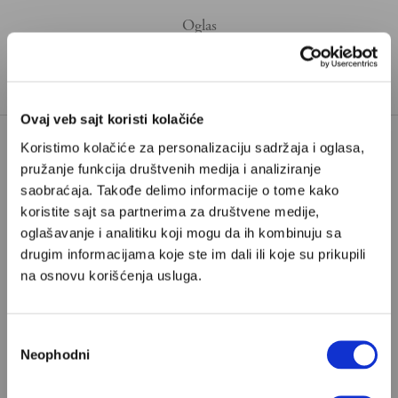
Ovaj veb sajt koristi kolačiće
Koristimo kolačiće za personalizaciju sadržaja i oglasa,
pružanje funkcija društvenih medija i analiziranje
Poštovani, da biste nastavili sa čitanjem naših
saobraćaja. Takođe delimo informacije o tome kako
premium sadržaja, neophodno je da
koristite sajt sa partnerima za društvene medije,
odaberete jedan od planova pretplate.
oglašavanje i analitiku koji mogu da ih kombinuju sa
drugim informacijama koje ste im dali ili koje su prikupili
na osnovu korišćenja usluga.
Pretplata
Već imate nalog?
Ulogujte se
Избор
Neophodni
сагласности
Drago Pilsel
je novinar, teolog, publicista i aktivist iz