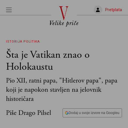
Pretplata
ISTORIJA
POLITIKA
Šta je Vatikan znao o
Holokaustu
Pio XII, ratni papa, "Hitlerov papa", papa
koji je napokon stavljen na jelovnik
historičara
Piše Drago Pilsel
Dodaj u svoje izvore na Googleu