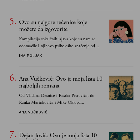
Ovo su najgore rečenice koje
možete da izgovorite
Kompilacija toksičnih izjava koje su nam se
odomaćile i njihovo psihološko značenje od
„Biće ti bolje bez mene“ do „Sve se dešava sa
INA POLJAK
razlogom“
Ana Vučković: Ovo je moja lista 10
najboljih romana
Od Vladana Desnice i Rastka Petrovića, do
Ranka Marinkovića i Mike Oklopa...
ANA VUČKOVIĆ
Dejan Jović: Ovo je moja lista 10