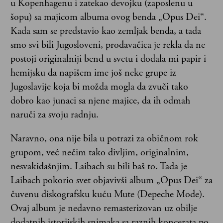
u Kopenhagenu i zatekao devojku (zaposlenu u
šopu) sa majicom albuma ovog benda „Opus Dei“.
Kada sam se predstavio kao zemljak benda, a tada
smo svi bili Jugosloveni, prodavačica je rekla da ne
postoji originalniji bend u svetu i dodala mi papir i
hemijsku da napišem ime još neke grupe iz
Jugoslavije koja bi možda mogla da zvuči tako
dobro kao junaci sa njene majice, da ih odmah
naruči za svoju radnju.
Naravno, ona nije bila u potrazi za običnom rok
grupom, već nečim tako divljim, originalnim,
nesvakidašnjim. Laibach su bili baš to. Tada je
Laibach pokorio svet objavivši album „Opus Dei“ za
čuvenu diskografsku kuću Mute (Depeche Mode).
Ovaj album je nedavno remasterizovan uz obilje
dodatnih istorijskih snimaka sa raznih koncerata po