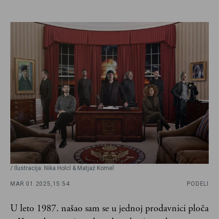
/ Ilustracija: Nika Holcl & Matjaž Komel
MAR 01 2025,
15:54
PODELI
U leto 1987. našao sam se u jednoj prodavnici ploča