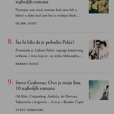
najboljih romana
Nastojao sam istaći romane koji nisu bili u
lektiri u doba kad sam bio u srednjoj školi.
Smatrao sam da su "klasici" već dovoljno
DEJAN JOVIĆ
pohvaljeni i istaknuti, pa sam se ograničio na
one romane koje sam čitao ne zato što je to bilo
obavezno, nego po vlastitom izboru
Šta bi bilo da je pobedio Pekić?
Preminula je Ljiljana Pekić, supruga književnog
velikana, i žena koja je, uz ćerku Aleksandru,
vodila računa o zaostavštini pisca. Ovu priču o
BRANKO ROSIĆ
njemu, njegovim političkim idejama i svim
propuštenim prilikama u Srbiji, ispričale su
upravo one koje su Borislava Pekića najbolje
Stevo Grabovac: Ovo je moja lista
poznavale
10 najboljih romana
Od Kiša, Crnjanskog, Andrića, do Horvata,
Valjarevića i Jergovića... A tu je i Branko Ćopić
STEVO GRABOVAC