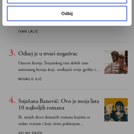
najboljih romana
Odbij
Od Dragoslava Mihailovića i Meše Selimovića,
do Mihaila Lalića i Slavenke Drakulić...
IVAN LALIĆ
Odisej je u stvari negativac
Umesto heroja Trojanskog rata dobili smo
antiratnog heroja koji, uviđajući svoje greške i
učeći na njima, shvata da postoje stvari koje su
MIHAILO ILIĆ
važnije od svih ratova, slave, novca, herojstva,
čak i pravde
Snježana Banović: Ovo je moja lista
10 najboljih romana
Ili, mojih deset domaćih romana kojima se
stalno vraćam i koje često poklanjam...
VELIKE PRIČE