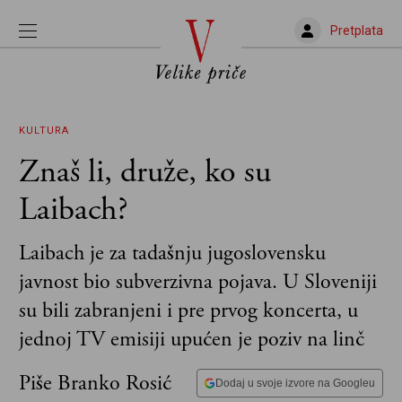
Pretplata
KULTURA
Znaš li, druže, ko su
Laibach?
Laibach je za tadašnju jugoslovensku
javnost bio subverzivna pojava. U Sloveniji
su bili zabranjeni i pre prvog koncerta, u
jednoj TV emisiji upućen je poziv na linč
Piše Branko Rosić
Dodaj u svoje izvore na Googleu