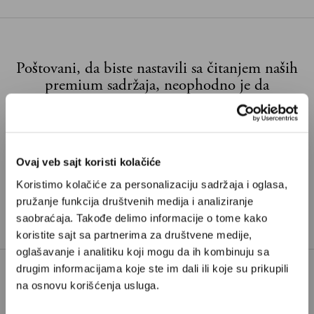
Poštovani, da biste nastavili sa čitanjem naših
premium sadržaja, neophodno je da
odaberete jedan od planova pretplate.
Pretplata
Ovaj veb sajt koristi kolačiće
Već imate nalog?
Ulogujte se
Koristimo kolačiće za personalizaciju sadržaja i oglasa,
pružanje funkcija društvenih medija i analiziranje
saobraćaja. Takođe delimo informacije o tome kako
Branko Rosić
je urednik kulture na Velikim pričama.
koristite sajt sa partnerima za društvene medije,
oglašavanje i analitiku koji mogu da ih kombinuju sa
drugim informacijama koje ste im dali ili koje su prikupili
na osnovu korišćenja usluga.
BIJELO DUGME
GORAN BREGOVIĆ