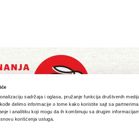
iće
nalizaciju sadržaja i oglasa, pružanje funkcija društvenih medija
akođe delimo informacije o tome kako koristite sajt sa partnerima
nje i analitiku koji mogu da ih kombinuju sa drugim informacija
a osnovu korišćenja usluga.