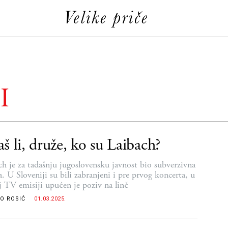
I
š li, druže, ko su Laibach?
ch je za tadašnju jugoslovensku javnost bio subverzivna
a. U Sloveniji su bili zabranjeni i pre prvog koncerta, u
j TV emisiji upućen je poziv na linč
O ROSIĆ
01.03.2025.