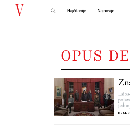
Najčitanije
Najnovije
OPUS DE
Zna
Laiba
pojav
jedno
BRANK