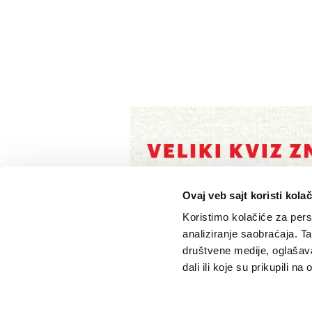
Ovaj veb sajt koristi kolač
Koristimo kolačiće za perso
analiziranje saobraćaja. T
društvene medije, oglašava
dali ili koje su prikupili n