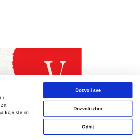
Dozvoli sve
 i
 za
Dozvoli izbor
ma koje ste im
Odbij