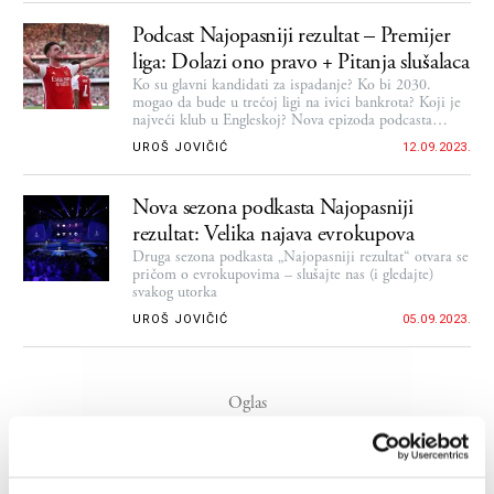
Podcast Najopasniji rezultat – Premijer
liga: Dolazi ono pravo + Pitanja slušalaca
Ko su glavni kandidati za ispadanje? Ko bi 2030.
mogao da bude u trećoj ligi na ivici bankrota? Koji je
najveći klub u Engleskoj? Nova epizoda podcasta
Najopasniji rezultat
UROŠ JOVIČIĆ
12.09.2023.
Nova sezona podkasta Najopasniji
rezultat: Velika najava evrokupova
Druga sezona podkasta „Najopasniji rezultat“ otvara se
pričom o evrokupovima – slušajte nas (i gledajte)
svakog utorka
UROŠ JOVIČIĆ
05.09.2023.