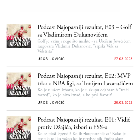
Podcast Najopasniji rezultat, E03 – Golf
sa Vladimirom Đukanovićem
Golf je važniji nego što mislite - sa Urošem Jovičićem
razgovara Vladimir Đukanović, "srpski Vuk sa
Volstrita"
UROŠ JOVIČIĆ
27.03.2023.
Podcast Najopasniji rezultat, E02: MVP
trka u NBA ligi, sa Tonijem Lazarušićem
Ko je u užem izboru, ko je u skupu odabranih "treći
razred", ko je nivo iznad, a ko prvi favorit?
UROŠ JOVIČIĆ
20.03.2023.
Podcast Najopasniji rezultat, E01: Vidić
protiv Džajića, izbori u FSS-u
Ko se plaši legendi? Ko ih zloupotrebljava? Kako je
postalo toliko važno ko je predsednik Fudbalskog