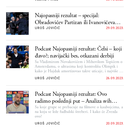
Najopasniji rezultat – specijal:
Obradovićev Partizan ili Ivanovićeva
Zvezda, počinje ABA liga
UROŠ JOVIČIĆ
29.09.2023.
Podcast Najopasniji rezultat: Čelsi – koji
đavo?; navijački bes, otkazani derbiji
Sa Vladimirom Novakovićem i Mihovilom Topićem o
Amsterdamu, o ultrasima koji kontrolišu Olimpik i
kako je Hajduk amortizovao takve uticaje, i najviše o
Čelsiju
UROŠ JOVIČIĆ
26.09.2023.
Podcast Najopasniji rezultat: Ovo
radimo poslednji put – Analiza svih
grupa Lige šampiona
Sa koje grupe se prebacuje na filmove o kaubojcima, a
na koju se lože fudbalski štreberi. I kako će Zvezda
ovo?
UROŠ JOVIČIĆ
20.09.2023.