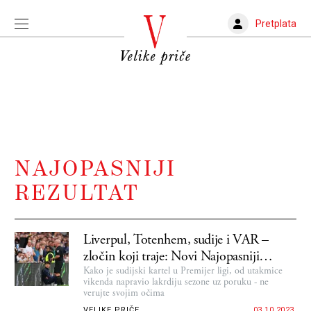
Pretplata
NAJOPASNIJI
REZULTAT
Liverpul, Totenhem, sudije i VAR –
zločin koji traje: Novi Najopasniji
rezultat
Kako je sudijski kartel u Premijer ligi, od utakmice
vikenda napravio lakrdiju sezone uz poruku - ne
verujte svojim očima
VELIKE PRIČE
03.10.2023.