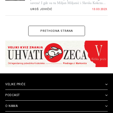
saveza? I gde su tu Miljan Miljanić i Slaviša Kokeza...
UROŠ JOVIČIĆ
13.03.2023.
PRETHODNA STRANA
VELIKE PRIČE
PODCAST
O NAMA