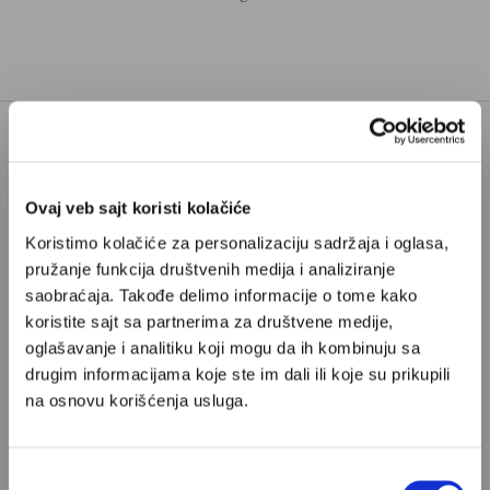
Poštovani, da biste nastavili sa čitanjem naših
premium sadržaja, neophodno je da
Ovaj veb sajt koristi kolačiće
odaberete jedan od planova pretplate.
Koristimo kolačiće za personalizaciju sadržaja i oglasa,
pružanje funkcija društvenih medija i analiziranje
saobraćaja. Takođe delimo informacije o tome kako
Pretplata
koristite sajt sa partnerima za društvene medije,
oglašavanje i analitiku koji mogu da ih kombinuju sa
Već imate nalog?
Ulogujte se
drugim informacijama koje ste im dali ili koje su prikupili
na osnovu korišćenja usluga.
Dragoljub Draža Petrović
je novinar iz Beograda, glavni
urednik Danasa i redovni kolumnista Velikih priča
Избор