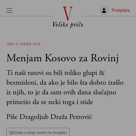
Pretplata
JESI LI VIDEO OVO
Menjam Kosovo za Rovinj
Ti naši ratovi su bili toliko glupi &
besmisleni, da ako je bilo šta dobro izašlo
iz njih, to je da sam ovih dana slučajno
primetio da se neki toga i stide
Piše Dragoljub Draža Petrović
Dodaj u svoje izvore na Googleu