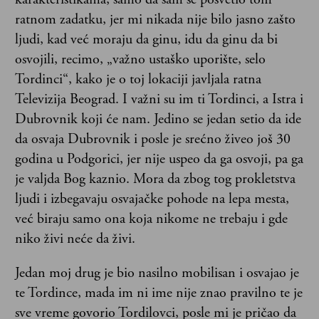
ratnom zadatku, jer mi nikada nije bilo jasno zašto
ljudi, kad već moraju da ginu, idu da ginu da bi
osvojili, recimo, „važno ustaško uporište, selo
Tordinci“, kako je o toj lokaciji javljala ratna
Televizija Beograd. I važni su im ti Tordinci, a Istra i
Dubrovnik koji će nam. Jedino se jedan setio da ide
da osvaja Dubrovnik i posle je srećno živeo još 30
godina u Podgorici, jer nije uspeo da ga osvoji, pa ga
je valjda Bog kaznio. Mora da zbog tog prokletstva
ljudi i izbegavaju osvajačke pohode na lepa mesta,
već biraju samo ona koja nikome ne trebaju i gde
niko živi neće da živi.
Jedan moj drug je bio nasilno mobilisan i osvajao je
te Tordince, mada im ni ime nije znao pravilno te je
sve vreme govorio Tordilovci, posle mi je pričao da