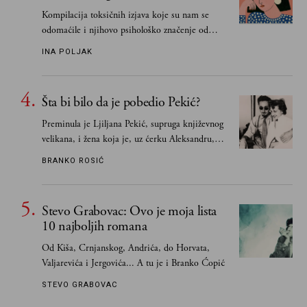
Kompilacija toksičnih izjava koje su nam se
odomaćile i njihovo psihološko značenje od
„Biće ti bolje bez mene“ do „Sve se dešava sa
INA POLJAK
razlogom“
Šta bi bilo da je pobedio Pekić?
Preminula je Ljiljana Pekić, supruga književnog
velikana, i žena koja je, uz ćerku Aleksandru,
vodila računa o zaostavštini pisca. Ovu priču o
BRANKO ROSIĆ
njemu, njegovim političkim idejama i svim
propuštenim prilikama u Srbiji, ispričale su
upravo one koje su Borislava Pekića najbolje
Stevo Grabovac: Ovo je moja lista
poznavale
10 najboljih romana
Od Kiša, Crnjanskog, Andrića, do Horvata,
Valjarevića i Jergovića... A tu je i Branko Ćopić
STEVO GRABOVAC