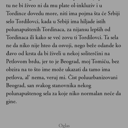
tu ne bi živeo ni da mu plate ol-inkluziv i u
Tordince dovedu more, niti ima pojma šta će Srbiji
selo Tordilovci, kada u Srbiji ima hiljade istih
polunapuštenih Tordinaca, za nijansu lepših od
Tordinaca ili kako se već zovu ti Tordilovci. Ta sela
ne da niko nije hteo da osvoji, nego beže odande ko
đavo od krsta da bi živeli u nekoj soliterčini na
Petlovom brdu, jer to je Beograd, moj Tomiću, bez
obzira na to što ime može ukazati da tamo ima
petlova, al’ nema, veruj mi. Čist poluurbanizovani
Beograd, san svakog stanovnika nekog
polunapuštenog sela za koje niko normalan neće da
gine.