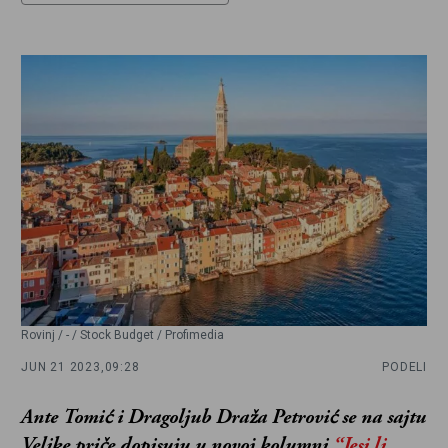
Rovinj / - / Stock Budget / Profimedia
JUN 21 2023,
09:28
PODELI
Ante Tomić i Dragoljub Draža Petrović se na sajtu
Velike priče dopisuju u novoj kolumni
“Jesi li