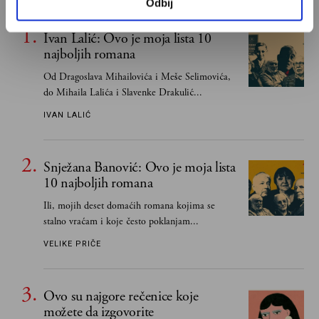
Odbij
Ivan Lalić: Ovo je moja lista 10
najboljih romana
Od Dragoslava Mihailovića i Meše Selimovića,
do Mihaila Lalića i Slavenke Drakulić...
IVAN LALIĆ
Snježana Banović: Ovo je moja lista
10 najboljih romana
Ili, mojih deset domaćih romana kojima se
stalno vraćam i koje često poklanjam...
VELIKE PRIČE
Ovo su najgore rečenice koje
možete da izgovorite