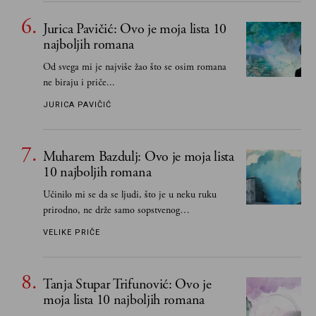
Jurica Pavičić: Ovo je moja lista 10
najboljih romana
Od svega mi je najviše žao što se osim romana
ne biraju i priče...
JURICA PAVIČIĆ
Muharem Bazdulj: Ovo je moja lista
10 najboljih romana
Učinilo mi se da se ljudi, što je u neku ruku
prirodno, ne drže samo sopstvenog
senzibiliteta... Pokušao sam (biće, samo
VELIKE PRIČE
pokušao) da to izbegnem
Tanja Stupar Trifunović: Ovo je
moja lista 10 najboljih romana