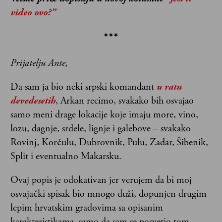
video ovo?”
***
Prijatelju Ante,
Da sam ja bio neki srpski komandant
u ratu
devedesetih
, Arkan recimo, svakako bih osvajao
samo meni drage lokacije koje imaju more, vino,
lozu, dagnje, srdele, lignje i galebove – svakako
Rovinj, Korčulu, Dubrovnik, Pulu, Zadar, Šibenik,
Split i eventualno Makarsku.
Ovaj popis je odokativan jer verujem da bi moj
osvajački spisak bio mnogo duži, dopunjen drugim
lepim hrvatskim gradovima sa opisanim
karakteristikama, samo da sam se posvetio tom