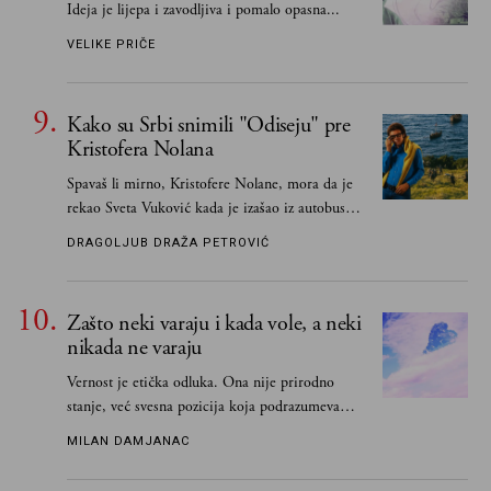
Ideja je lijepa i zavodljiva i pomalo opasna...
VELIKE PRIČE
Kako su Srbi snimili "Odiseju" pre
Kristofera Nolana
Spavaš li mirno, Kristofere Nolane, mora da je
rekao Sveta Vuković kada je izašao iz autobusa i
čim je stigao kući pozvao Vojkana
DRAGOLJUB DRAŽA PETROVIĆ
Borisavljevića, izrecitovao mu stihove, a ovaj se
oduševio i rekao mu da pesmu odmah pošalje
Grku poštom u Grčku
Zašto neki varaju i kada vole, a neki
nikada ne varaju
Vernost je etička odluka. Ona nije prirodno
stanje, već svesna pozicija koja podrazumeva
ograničenje sopstvenih impulsa
MILAN DAMJANAC