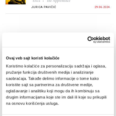
"Erica" i "The Apprentince"
JURICA PAVIČIĆ
29.06.2024.
Ovaj veb sajt koristi kolačiće
Koristimo kolačiće za personalizaciju sadržaja i oglasa,
pružanje funkcija društvenih medija i analiziranje
saobraćaja. Takođe delimo informacije o tome kako
koristite sajt sa partnerima za društvene medije,
Veljko Bulajić je biografija Jugoslavije
oglašavanje i analitiku koji mogu da ih kombinuju sa
Teško je naći čovjeka koji svojim životom tako
drugim informacijama koje ste im dali ili koje su prikupili
utjelovljuje to društvo, tu ideologiju i to poglavlje
na osnovu korišćenja usluga.
povijesti
JURICA PAVIČIĆ
09.04.2024.