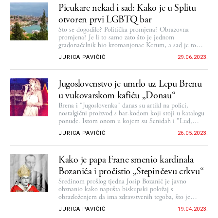
Picukare nekad i sad: Kako je u Splitu
otvoren prvi LGBTQ bar
Što se dogodilo? Politička promjena? Obrazovna
promjena? Je li to samo zato što je jednom
gradonačelnik bio kromanjonac Kerum, a sad je to
gospon teorijski fizičar Puljak? Je li to zato što su
JURICA PAVIČIĆ
29.06.2023.
Splićanima uštrcali krišom u krv tajnu supstancu za
povišenu toleranciju?
Jugoslovenstvo je umrlo uz Lepu Brenu
u vukovarskom kafiću „Donau“
Brena i "Jugoslovenka" danas su artikl na polici,
nostalgični proizvod s bar-kodom koji stoji u katalogu
ponude. Istom onom u kojem su Senidah i "Lud,
zbunjen, normalan", Rozga i Luka Dončić, Buba
JURICA PAVIČIĆ
26.05.2023.
Corelli i Vedrana Rudan...
Kako je papa Frane smenio kardinala
Bozanića i pročistio „Stepinčevu crkvu“
Sredinom prošlog tjedna Josip Bozanić je javno
obznanio kako napušta biskupski položaj s
obrazloženjem da ima zdravstvenih tegoba, što je
navodno točno. No, i mediji i javnost i crkva znali su
JURICA PAVIČIĆ
19.04.2023.
da Bozanić nadbiskupski položaj napušta zato što je