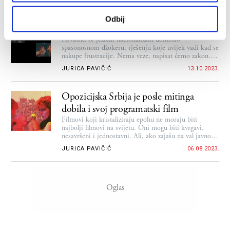
JURICA PAVIČIĆ
01.11.2023.
dekapitiran nije otac
Odbij
Od tuđmanolekta do kaj-ča-što
Hrvatski se jezični nacionalizam domislio
spasonosnom džokeru, rješenju koje uvijek vadi kad se
nakupe frustracije. Nema veze, napisat ćemo zakon.
Zakon o jeziku. Hrvatskom jeziku, naravno. Jednom
JURICA PAVIČIĆ
13.10.2023.
kad budemo imali taj zakon, svi će problemi biti
riješeni i vratit ćemo se u stanje djevičanske čistoće
kojem žudimo
Opozicijska Srbija je posle mitinga
dobila i svoj programatski film
Filmovi koji kristaliziraju epohu ne moraju biti
najbolji filmovi na svijetu. Oni mogu biti kvrgavi,
nesavršeni i jednostavni. Ali, ako zajašu na val javnog
osjećanja onda postaju važni. Jedan takav nesavršeni,
JURICA PAVIČIĆ
06.08.2023.
ali važni film iz Srbije gledao sam ovog jula u Puli na
70. pulskom filmskom festivalu