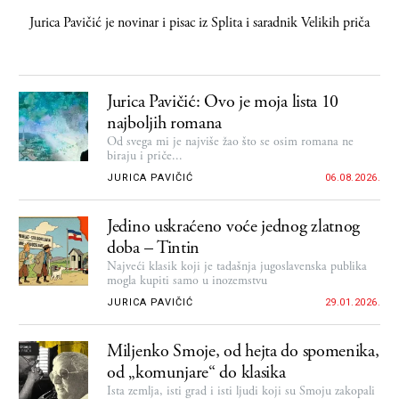
Jurica Pavičić
je novinar i pisac iz Splita i saradnik Velikih priča
Jurica Pavičić: Ovo je moja lista 10
najboljih romana
Od svega mi je najviše žao što se osim romana ne
biraju i priče...
JURICA PAVIČIĆ
06.08.2026.
Jedino uskraćeno voće jednog zlatnog
doba – Tintin
Najveći klasik koji je tadašnja jugoslavenska publika
mogla kupiti samo u inozemstvu
JURICA PAVIČIĆ
29.01.2026.
Miljenko Smoje, od hejta do spomenika,
od „komunjare“ do klasika
Ista zemlja, isti grad i isti ljudi koji su Smoju zakopali