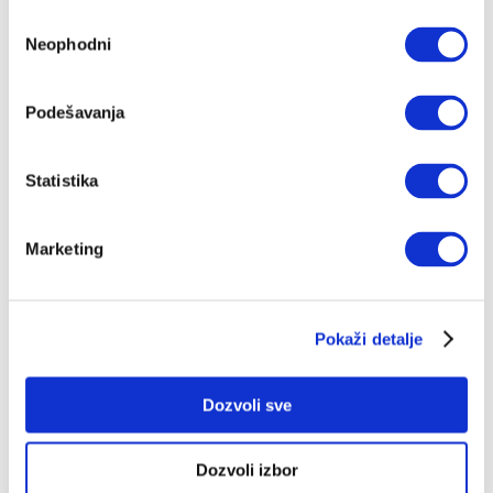
Избор
Kako Vučić imitira Tuđmana, od
Neophodni
сагласности
spiskova do skupova
Dvije liste – Vučićevu i Tuđmanovu – dijeli četvrt
stoljeća. Između njih ima frapantnih sličnosti. Sličan
Podešavanja
im je sastav, sličan predizborni kontekst, sličan i
trenutak u karijeri dvojice političara
JURICA PAVIČIĆ
13.12.2023.
Statistika
Taj Žarkov pištolj imao je četiri žrtve: tri
muškarca i jednu veliku karijeru
Marketing
Što bi bilo s Lauševićem da je SFRJ opstala? Da nije
bilo masakra u Podgorici? Mogao je da bude balkanski
George Clooney, njegov vršnjak
JURICA PAVIČIĆ
16.11.2023.
Pokaži detalje
„Lost Country“ ili kako se obračunati sa
Dozvoli sve
majkom
Ovaj se film savršeno uklapa u eru kad su mladi
režiseri ritualno ubijali svoje očeve – iste one očeve
koji će, eto, politički spektakularno uskrsnuti. Samo
Dozvoli izbor
što u Perišićevom filmu taj otac koji mora biti