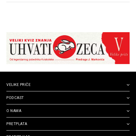
pritjeran u kut i ponižen od strane Vatikana
VELIKE PRIČE
PODCAST
O NAMA
PRETPLATA