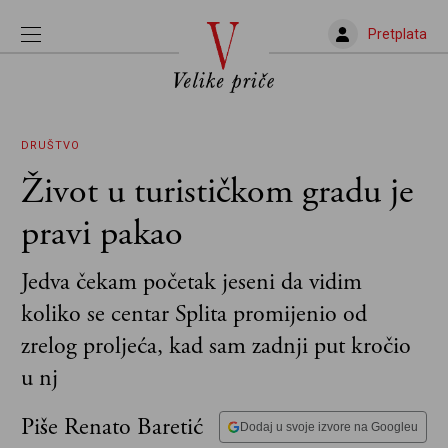
Pretplata
DRUŠTVO
Život u turističkom gradu je
pravi pakao
Jedva čekam početak jeseni da vidim
koliko se centar Splita promijenio od
zrelog proljeća, kad sam zadnji put kročio
u nj
Piše Renato Baretić
Dodaj u svoje izvore na Googleu