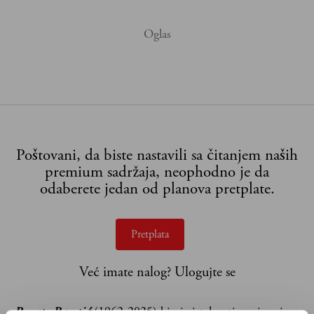
Poštovani, da biste nastavili sa čitanjem naših
premium sadržaja, neophodno je da
odaberete jedan od planova pretplate.
Pretplata
Već imate nalog?
Ulogujte se
Renato Baretić
(1962-2025) bio je istaknuti novinar i