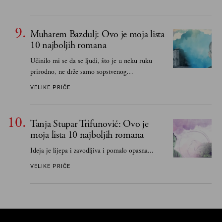
Muharem Bazdulj: Ovo je moja lista
10 najboljih romana
Učinilo mi se da se ljudi, što je u neku ruku
prirodno, ne drže samo sopstvenog
senzibiliteta... Pokušao sam (biće, samo
VELIKE PRIČE
pokušao) da to izbegnem
Tanja Stupar Trifunović: Ovo je
moja lista 10 najboljih romana
Ideja je lijepa i zavodljiva i pomalo opasna...
VELIKE PRIČE