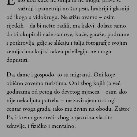
E
što kod kuće ne smiju ili ne mogu, prave se
važniji i pametniji no što jesu, hrabriji i glasniji
od ikoga u vidokrugu. Ne stižu ovamo – osim
rijetkih – da bi nešto radili, ma kakvi, dolaze samo
da bi okupirali naše stanove, kuće, garaže, podrume
i potkrovlja, gdje se slikaju i šalju fotografije svojim
zemljacima koji si takvu privilegiju ne mogu
dopustiti.
Da, dame i gospodo, to su migranti. Oni koje
obično zovemo turistima. Oni zbog kojih ja već
godinama od petog do devetog mjeseca – osim ako
nije neka ljuta potreba – ne zavirujem u strogi
centar svoga grada, iako mu živim na obodu. Zašto?
Pa, iskreno govoreći: zbog bojazni za vlastito
zdravlje, i fizičko i mentalno.