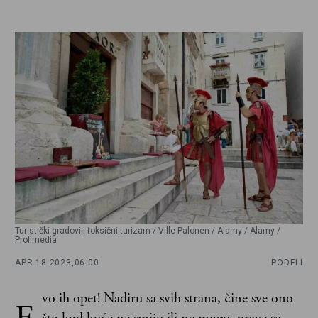
Turistički gradovi i toksični turizam / Ville Palonen / Alamy / Alamy /
Profimedia
APR 18 2023,
06:00
PODELI
vo ih opet! Nadiru sa svih strana, čine sve ono