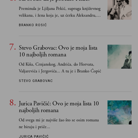
Preminula je Ljiljana Pekić, supruga književnog
velikana, i žena koja je, uz ćerku Aleksandru,
vodila računa o zaostavštini pisca. Ovu priču o
BRANKO ROSIĆ
njemu, njegovim političkim idejama i svim
propuštenim prilikama u Srbiji, ispričale su
upravo one koje su Borislava Pekića najbolje
Stevo Grabovac: Ovo je moja lista
poznavale
10 najboljih romana
Od Kiša, Crnjanskog, Andrića, do Horvata,
Valjarevića i Jergovića... A tu je i Branko Ćopić
STEVO GRABOVAC
Jurica Pavičić: Ovo je moja lista 10
najboljih romana
Od svega mi je najviše žao što se osim romana
ne biraju i priče...
JURICA PAVIČIĆ