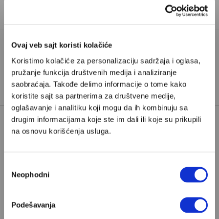
književnik iz Hrvatske.
Ovaj veb sajt koristi kolačiće
Koristimo kolačiće za personalizaciju sadržaja i oglasa,
SPLIT
TURISTIČKI GRADOVI
TAGOVI:
pružanje funkcija društvenih medija i analiziranje
TURIZAM
saobraćaja. Takođe delimo informacije o tome kako
koristite sajt sa partnerima za društvene medije,
oglašavanje i analitiku koji mogu da ih kombinuju sa
drugim informacijama koje ste im dali ili koje su prikupili
na osnovu korišćenja usluga.
Избор
Neophodni
сагласности
POPULARNO
Podešavanja