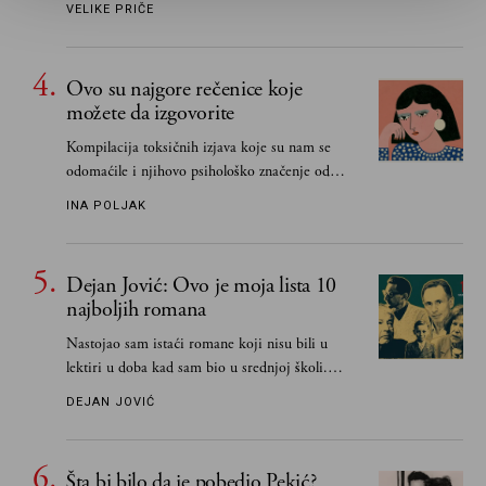
VELIKE PRIČE
Ovo su najgore rečenice koje
možete da izgovorite
Kompilacija toksičnih izjava koje su nam se
odomaćile i njihovo psihološko značenje od
„Biće ti bolje bez mene“ do „Sve se dešava sa
INA POLJAK
razlogom“
Dejan Jović: Ovo je moja lista 10
najboljih romana
Nastojao sam istaći romane koji nisu bili u
lektiri u doba kad sam bio u srednjoj školi.
Smatrao sam da su "klasici" već dovoljno
DEJAN JOVIĆ
pohvaljeni i istaknuti, pa sam se ograničio na
one romane koje sam čitao ne zato što je to bilo
obavezno, nego po vlastitom izboru
Šta bi bilo da je pobedio Pekić?