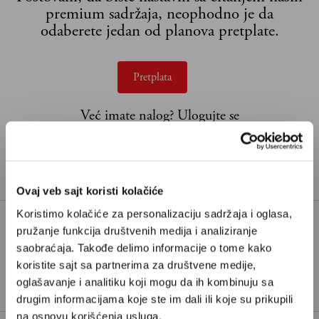
premium sadržaja, neophodno je da
odaberete jedan od planova pretplate.
Pretplata
Već imate nalog?
Ulogujte se
Dejan Stojiljković
je pisac iz Niša i saradnik Velikih
priča
Ovaj veb sajt koristi kolačiće
Koristimo kolačiće za personalizaciju sadržaja i oglasa,
pružanje funkcija društvenih medija i analiziranje
KRALJEVINA SRBIJA
saobraćaja. Takođe delimo informacije o tome kako
TAGOVI:
koristite sajt sa partnerima za društvene medije,
MAJSKI PREVRAT
OBRENOVIĆI
oglašavanje i analitiku koji mogu da ih kombinuju sa
drugim informacijama koje ste im dali ili koje su prikupili
na osnovu korišćenja usluga.