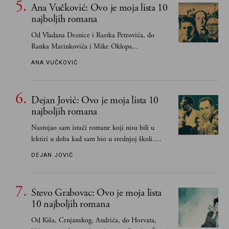
Ana Vučković: Ovo je moja lista 10
najboljih romana
Od Vladana Desnice i Rastka Petrovića, do
Ranka Marinkovića i Mike Oklopa...
ANA VUČKOVIĆ
Dejan Jović: Ovo je moja lista 10
najboljih romana
Nastojao sam istaći romane koji nisu bili u
lektiri u doba kad sam bio u srednjoj školi.
Smatrao sam da su "klasici" već dovoljno
DEJAN JOVIĆ
pohvaljeni i istaknuti, pa sam se ograničio na
one romane koje sam čitao ne zato što je to bilo
obavezno, nego po vlastitom izboru
Stevo Grabovac: Ovo je moja lista
10 najboljih romana
Od Kiša, Crnjanskog, Andrića, do Horvata,