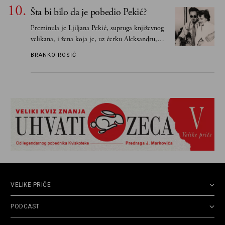
Šta bi bilo da je pobedio Pekić?
Preminula je Ljiljana Pekić, supruga književnog
velikana, i žena koja je, uz ćerku Aleksandru,
vodila računa o zaostavštini pisca. Ovu priču o
BRANKO ROSIĆ
njemu, njegovim političkim idejama i svim
propuštenim prilikama u Srbiji, ispričale su
upravo one koje su Borislava Pekića najbolje
poznavale
VELIKE PRIČE
PODCAST