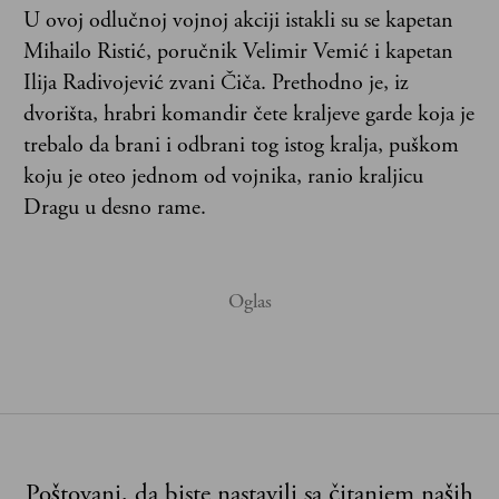
U ovoj odlučnoj vojnoj akciji istakli su se kapetan
Mihailo Ristić, poručnik Velimir Vemić i kapetan
Ilija Radivojević zvani Čiča. Prethodno je, iz
dvorišta, hrabri komandir čete kraljeve garde koja je
trebalo da brani i odbrani tog istog kralja, puškom
koju je oteo jednom od vojnika, ranio kraljicu
Dragu u desno rame.
Poštovani, da biste nastavili sa čitanjem naših