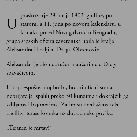
JUN 11 2026,
05:20
PODELI
praskozorje 29. maja 1903. godine, po
U
starom, a 11. juna po novom kalendaru, u
konaku pored Novog dvora u Beogradu,
grupa srpskih oficira zaverenika ubila je kralja
Aleksandra i kraljicu Dragu Obrenović.
Aleksandar je bio naoružan naočarima a Draga
spavaćicom.
U toj bespoštednoj borbi, hrabri oficiri su na
neprijatelja ispalili preko 50 kuršuma i dokrajčili ga
sabljama i bajonetima. Zatim su unakažena tela
bacili sa terase konaka uz slobodarske povike:
„Tiranin je mrtav!“