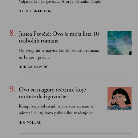
Valjarevića i Jergovića... A tu je i Branko Ćopić
STEVO GRABOVAC
Jurica Pavičić: Ovo je moja lista 10
najboljih romana
Od svega mi je najviše žao što se osim romana
ne biraju i priče...
JURICA PAVIČIĆ
Ovo su najgore rečenice koje
možete da izgovorite
Kompilacija toksičnih izjava koje su nam se
odomaćile i njihovo psihološko značenje od
„Biće ti bolje bez mene“ do „Sve se dešava sa
INA POLJAK
razlogom“