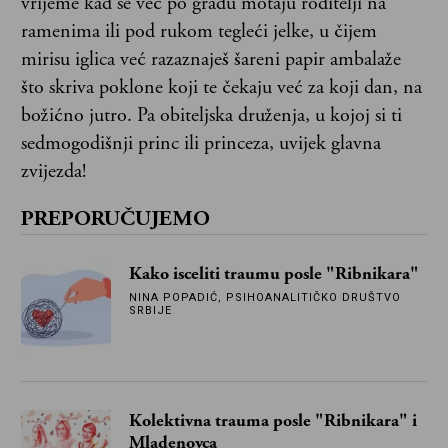
vrijeme kad se već po gradu motaju roditelji na
ramenima ili pod rukom tegleći jelke, u čijem
mirisu iglica već razaznaješ šareni papir ambalaže
što skriva poklone koji te čekaju već za koji dan, na
božićno jutro. Pa obiteljska druženja, u kojoj si ti
sedmogodišnji princ ili princeza, uvijek glavna
zvijezda!
PREPORUČUJEMO
Kako isceliti traumu posle "Ribnikara"
NINA POPADIĆ, PSIHOANALITIČKO DRUŠTVO
SRBIJE
Kolektivna trauma posle "Ribnikara" i
Mladenovca