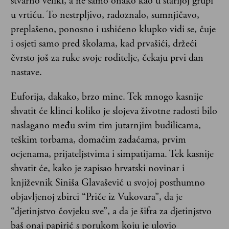
stvarno veliki, a ne samo onako kao u starijoj grupi
u vrtiću. To nestrpljivo, radoznalo, sumnjičavo,
preplašeno, ponosno i ushićeno klupko vidi se, čuje
i osjeti samo pred školama, kad prvašići, držeći
čvrsto još za ruke svoje roditelje, čekaju prvi dan
nastave.
Euforija, dakako, brzo mine. Tek mnogo kasnije
shvatit će klinci koliko je slojeva životne radosti bilo
naslagano među svim tim jutarnjim budilicama,
teškim torbama, domaćim zadaćama, prvim
ocjenama, prijateljstvima i simpatijama. Tek kasnije
shvatit će, kako je zapisao hrvatski novinar i
književnik Siniša Glavašević u svojoj posthumno
objavljenoj zbirci “Priče iz Vukovara”, da je
“djetinjstvo čovjeku sve”, a da je šifra za djetinjstvo
baš onaj papirić s porukom koju je ulovio