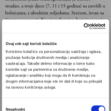
stradao, a troje djece (7, 11 i 15 godina) su završili u
bolnicama, s ubodnim ozljedama. Srećom, izvan su
životne opasnosti. Kao i profesorica, koja je sa svoje
62 godine života pokušala spriječiti napadača i
pritom, kako neki medijski izvještaji navode,
zadobila više desetaka uboda. Ubojica je zatim
Ovaj veb sajt koristi kolačiće
pobjegao u obližnju ambulantu i pokušao se ubiti, u
Koristimo kolačiće za personalizaciju sadržaja i oglasa,
čemu ga je spriječila policija. I on je u bolnici, s više
pružanje funkcija društvenih medija i analiziranje
ubodnih ozljeda i izvan životne opasnosti.
saobraćaja. Takođe delimo informacije o tome kako
koristite sajt sa partnerima za društvene medije,
oglašavanje i analitiku koji mogu da ih kombinuju sa
drugim informacijama koje ste im dali ili koje su prikupili
na osnovu korišćenja usluga.
A onda, u Zagrebu 2024. godine,
nož, vrisci, metež i krv. Pokloni za
Избор
jednog sedmogodišnjeg princa
Neophodni
сагласности