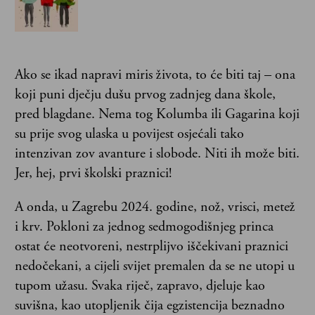
Ako se ikad napravi miris života, to će biti taj – ona
koji puni dječju dušu prvog zadnjeg dana škole,
pred blagdane. Nema tog Kolumba ili Gagarina koji
su prije svog ulaska u povijest osjećali tako
intenzivan zov avanture i slobode. Niti ih može biti.
Jer, hej, prvi školski praznici!
A onda, u Zagrebu 2024. godine, nož, vrisci, metež
i krv. Pokloni za jednog sedmogodišnjeg princa
ostat će neotvoreni, nestrplijvo iščekivani praznici
nedočekani, a cijeli svijet premalen da se ne utopi u
tupom užasu. Svaka riječ, zapravo, djeluje kao
suvišna, kao utopljenik čija egzistencija beznadno