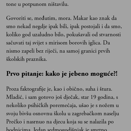
tone u potpunom ništavilu.
Govoriti se, međutim, mora. Makar kao znak da
smo nekad negdje ipak bili, ipak postojali i da smo,
koliko god uzaludno bilo, pokušavali od stvarnosti
sačuvati taj svijet s mirisom borovih iglica. Da
nismo zapeli bez riječi, na samoj granici prvih
školskih praznika.
Prvo pitanje: kako je jebeno moguće?!
Proza faktografije je, kao i obično, suha i štura.
Mladić, i sam gotovo još dječak, star 19 godina, s
nekoliko psihičkih poremećaja, ušao je s nožem u
svoju bivšu osnovnu školu u zagrebačkom naselju
Prečko i nasrnuo na djecu koja su se nalazila po
hodnicima. Jedan sedmogodišnjak je smrtno