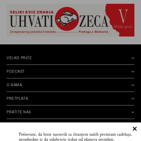
VELIKE PRIČE
PODCAST
O NAMA
PRETPLATA
PRATITE NAS
Politika
Opšti uslovi
Politika
Cookie
Poštovani, da biste nastavili sa čitanjem naših premium sadržaja,
privatnosti
korišćenja
reklamacija
Policy
neophodno je da odaberete jedan od planova pretplate.