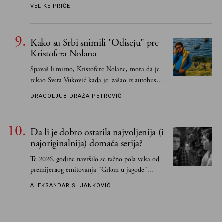
Kapor...
VELIKE PRIČE
Kako su Srbi snimili "Odiseju" pre
Kristofera Nolana
Spavaš li mirno, Kristofere Nolane, mora da je
rekao Sveta Vuković kada je izašao iz autobusa i
čim je stigao kući pozvao Vojkana
DRAGOLJUB DRAŽA PETROVIĆ
Borisavljevića, izrecitovao mu stihove, a ovaj se
oduševio i rekao mu da pesmu odmah pošalje
Grku poštom u Grčku
Da li je dobro ostarila najvoljenija (i
najoriginalnija) domaća serija?
Te 2026. godine navršilo se tačno pola veka od
premijernog emitovanja "Grlom u jagode"...
ALEKSANDAR S. JANKOVIĆ