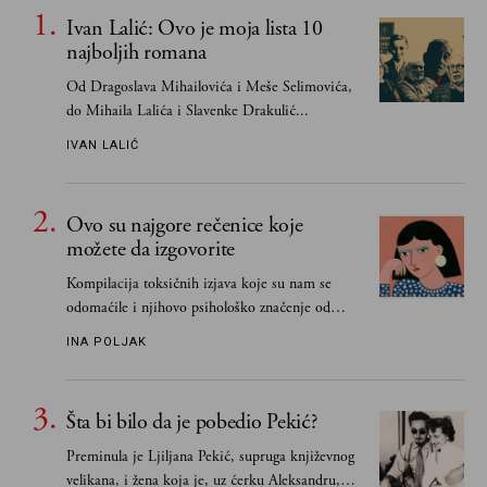
Ivan Lalić: Ovo je moja lista 10
najboljih romana
Od Dragoslava Mihailovića i Meše Selimovića,
do Mihaila Lalića i Slavenke Drakulić...
IVAN LALIĆ
Ovo su najgore rečenice koje
možete da izgovorite
Kompilacija toksičnih izjava koje su nam se
odomaćile i njihovo psihološko značenje od
„Biće ti bolje bez mene“ do „Sve se dešava sa
INA POLJAK
razlogom“
Šta bi bilo da je pobedio Pekić?
Preminula je Ljiljana Pekić, supruga književnog
velikana, i žena koja je, uz ćerku Aleksandru,