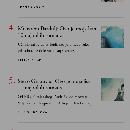
vodila računa o zaostavštini pisca. Ovu priču o
BRANKO ROSIĆ
njemu, njegovim političkim idejama i svim
propuštenim prilikama u Srbiji, ispričale su
upravo one koje su Borislava Pekića najbolje
Muharem Bazdulj: Ovo je moja lista
poznavale
10 najboljih romana
Učinilo mi se da se ljudi, što je u neku ruku
prirodno, ne drže samo sopstvenog
senzibiliteta... Pokušao sam (biće, samo
VELIKE PRIČE
pokušao) da to izbegnem
Stevo Grabovac: Ovo je moja lista
10 najboljih romana
Od Kiša, Crnjanskog, Andrića, do Horvata,
Valjarevića i Jergovića... A tu je i Branko Ćopić
STEVO GRABOVAC