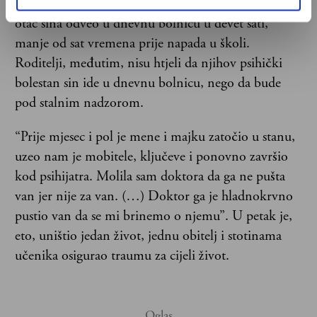
pitanje. Majka je, naime, novinarima kazala kako je
otac sina odveo u dnevnu bolnicu u devet sati,
manje od sat vremena prije napada u školi.
Roditelji, međutim, nisu htjeli da njihov psihički
bolestan sin ide u dnevnu bolnicu, nego da bude
pod stalnim nadzorom.
“Prije mjesec i pol je mene i majku zatočio u stanu,
uzeo nam je mobitele, ključeve i ponovno završio
kod psihijatra. Molila sam doktora da ga ne pušta
van jer nije za van. (…) Doktor ga je hladnokrvno
pustio van da se mi brinemo o njemu”. U petak je,
eto, uništio jedan život, jednu obitelj i stotinama
učenika osigurao traumu za cijeli život.