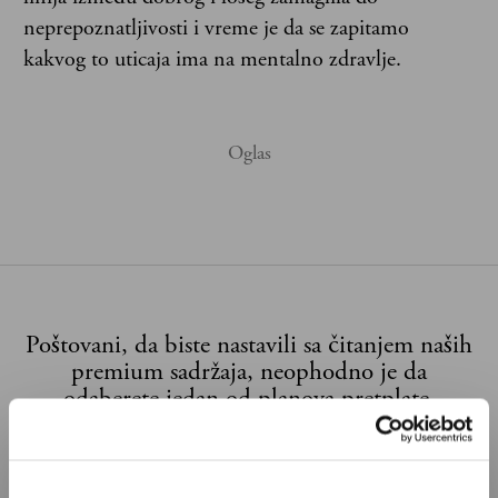
neprepoznatljivosti i vreme je da se zapitamo
kakvog to uticaja ima na mentalno zdravlje.
Poštovani, da biste nastavili sa čitanjem naših
premium sadržaja, neophodno je da
odaberete jedan od planova pretplate.
Pretplata