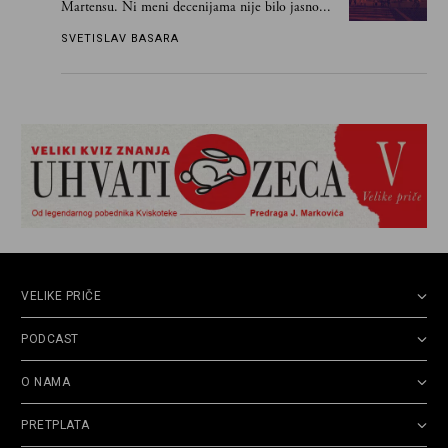
Martensu. Ni meni decenijama nije bilo jasno...
SVETISLAV BASARA
VELIKE PRIČE
PODCAST
O NAMA
PRETPLATA