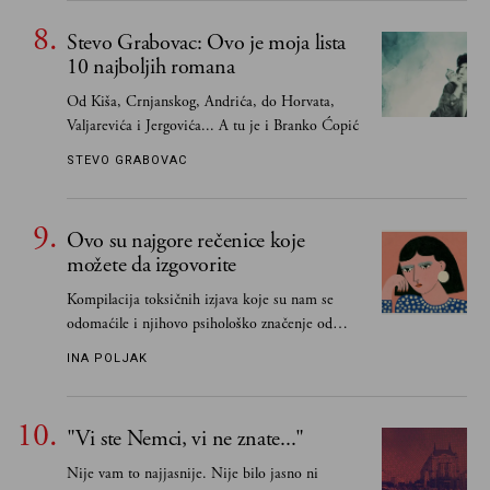
obavezno, nego po vlastitom izboru
Stevo Grabovac: Ovo je moja lista
10 najboljih romana
Od Kiša, Crnjanskog, Andrića, do Horvata,
Valjarevića i Jergovića... A tu je i Branko Ćopić
STEVO GRABOVAC
Ovo su najgore rečenice koje
možete da izgovorite
Kompilacija toksičnih izjava koje su nam se
odomaćile i njihovo psihološko značenje od
„Biće ti bolje bez mene“ do „Sve se dešava sa
INA POLJAK
razlogom“
"Vi ste Nemci, vi ne znate..."
Nije vam to najjasnije. Nije bilo jasno ni