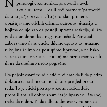
N
psihologije komunikacije otvorila uvek
aktuelnu temu – da li reći partneru/partnerki
da smo ga/je prevarili? To je solidan primer za
objašnjavanje etičkih dilema, odnosno, situacija u
kojima deluje kao da postoji ispravna reakcija, ali šta
god da uradimo sledi negativan ishod. Ponekad
zaboravimo da su etičke dileme upravo to, situacije
u kojima želimo da postupimo ispravno, a ne kako
se često tumače, situacije u kojima razmatramo da li
ili ne da uradimo nešto pogrešno.
Da pojednostavim: nije etička dilema da li da platim
doktoru da ja ili neko moj dobije pregled preko
reda. To je etički prestup o kome možda duže
promišljam, ali dobro znam šta je ispravno i šta (ne)
treba da radim. Kada odluku donesem, moram da