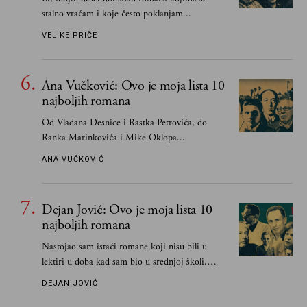
stalno vraćam i koje često poklanjam...
VELIKE PRIČE
Ana Vučković: Ovo je moja lista 10
najboljih romana
Od Vladana Desnice i Rastka Petrovića, do
Ranka Marinkovića i Mike Oklopa...
ANA VUČKOVIĆ
Dejan Jović: Ovo je moja lista 10
najboljih romana
Nastojao sam istaći romane koji nisu bili u
lektiri u doba kad sam bio u srednjoj školi.
Smatrao sam da su "klasici" već dovoljno
DEJAN JOVIĆ
pohvaljeni i istaknuti, pa sam se ograničio na
one romane koje sam čitao ne zato što je to bilo