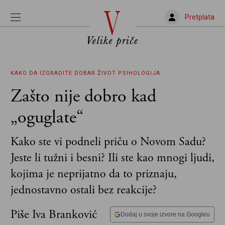
Pretplata
KAKO DA IZGRADITE DOBAR ŽIVOT
PSIHOLOGIJA
Zašto nije dobro kad
„oguglate“
Kako ste vi podneli priču o Novom Sadu?
Jeste li tužni i besni? Ili ste kao mnogi ljudi,
kojima je neprijatno da to priznaju,
jednostavno ostali bez reakcije?
Piše Iva Branković
Dodaj u svoje izvore na Googleu