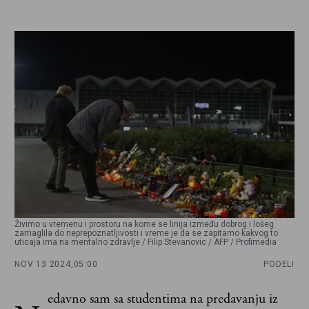
Živimo u vremenu i prostoru na kome se linija između dobrog i lošeg
zamaglila do neprepoznatljivosti i vreme je da se zapitamo kakvog to
uticaja ima na mentalno zdravlje / Filip Stevanovic / AFP / Profimedia
NOV 13 2024,
05:00
PODELI
edavno sam sa studentima na predavanju iz