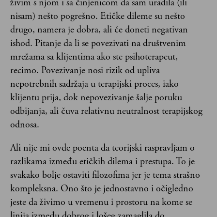
živim s njom i sa činjenicom da sam uradila (ili
nisam) nešto pogrešno. Etičke dileme su nešto
drugo, namera je dobra, ali će doneti negativan
ishod. Pitanje da li se povezivati na društvenim
mrežama sa klijentima ako ste psihoterapeut,
recimo. Povezivanje nosi rizik od upliva
nepotrebnih sadržaja u terapijski proces, iako
klijentu prija, dok nepovezivanje šalje poruku
odbijanja, ali čuva relativnu neutralnost terapijskog
odnosa.
Ali nije mi ovde poenta da teorijski raspravljam o
razlikama između etičkih dilema i prestupa. To je
svakako bolje ostaviti filozofima jer je tema strašno
kompleksna. Ono što je jednostavno i očigledno
jeste da živimo u vremenu i prostoru na kome se
linija između dobrog i lošeg zamaglila do