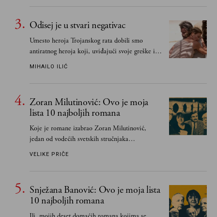
Odisej je u stvari negativac
Umesto heroja Trojanskog rata dobili smo
antiratnog heroja koji, uviđajući svoje greške i
učeći na njima, shvata da postoje stvari koje su
MIHAILO ILIĆ
važnije od svih ratova, slave, novca, herojstva,
čak i pravde
Zoran Milutinović: Ovo je moja
lista 10 najboljih romana
Koje je romane izabrao Zoran Milutinović,
jedan od vodećih svetskih stručnjaka
južnoslovenske književnosti
VELIKE PRIČE
Snježana Banović: Ovo je moja lista
10 najboljih romana
Ili, mojih deset domaćih romana kojima se