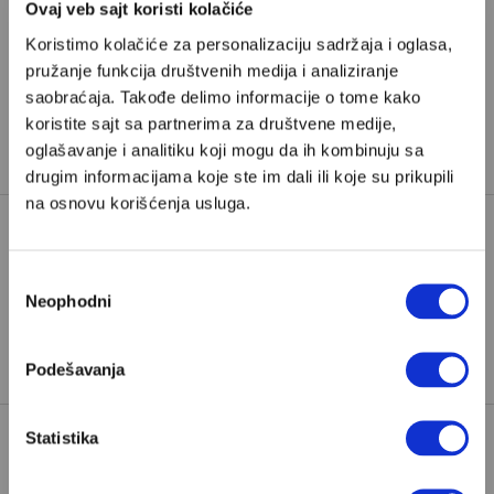
Ovaj veb sajt koristi kolačiće
Već imate nalog?
Ulogujte se
Koristimo kolačiće za personalizaciju sadržaja i oglasa,
pružanje funkcija društvenih medija i analiziranje
Iva Branković je docentkinja na Fakultetu političkih
saobraćaja. Takođe delimo informacije o tome kako
nauka u Beogradu i sistemska porodična
koristite sajt sa partnerima za društvene medije,
oglašavanje i analitiku koji mogu da ih kombinuju sa
psihoterapeutkinja.
drugim informacijama koje ste im dali ili koje su prikupili
na osnovu korišćenja usluga.
DOBRO I LOŠE
ETIČKE DILEME
Избор
Neophodni
TAGOVI:
MENTALNO ZDRAVLJE
сагласности
NADSTREŠNICA
NOVI SAD
PREVARA
Podešavanja
Statistika