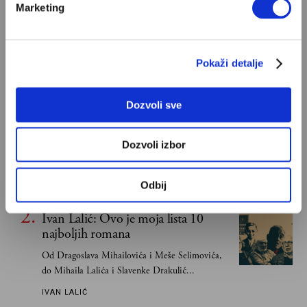
Marketing
POPULARNO
Pokaži detalje
Dozvoli sve
S Bogom na "ti"
Znam, uglavnom se govori da je Bog ljubav. Ali
Dozvoli izbor
za mene je Bog sloboda. Mnogi mogu da vole, a
tek retki mogu da podnesu slobodu
ALEKSANDAR MISOJČIĆ
Odbij
Ivan Lalić: Ovo je moja lista 10
najboljih romana
Od Dragoslava Mihailovića i Meše Selimovića,
do Mihaila Lalića i Slavenke Drakulić...
IVAN LALIĆ