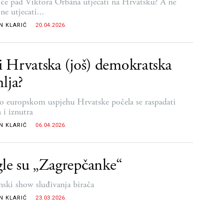
će pad Viktora Orbána utjecati na Hrvatsku? A ne
ne utjecati...
N KLARIĆ
20.04.2026.
li Hrvatska (još) demokratska
lja?
 o europskom uspjehu Hrvatske počela se raspadati
 i iznutra
N KLARIĆ
06.04.2026.
gle su „Zagrepčanke“
nski show sluđivanja birača
N KLARIĆ
23.03.2026.