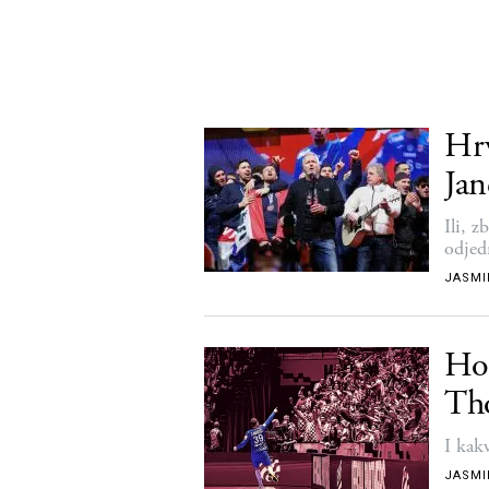
Hrv
Jan
Ili, z
odjed
JASMI
Hoć
Th
I kak
JASMI