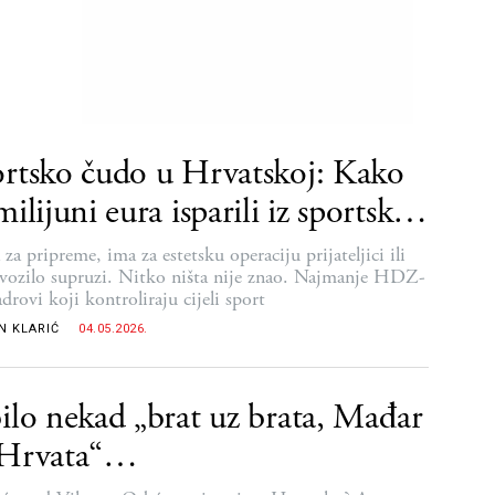
rtsko čudo u Hrvatskoj: Kako
milijuni eura isparili iz sportskih
eza
a pripreme, ima za estetsku operaciju prijateljici ili
vozilo supruzi. Nitko ništa nije znao. Najmanje HDZ-
drovi koji kontroliraju cijeli sport
N KLARIĆ
04.05.2026.
ilo nekad „brat uz brata, Mađar
 Hrvata“…