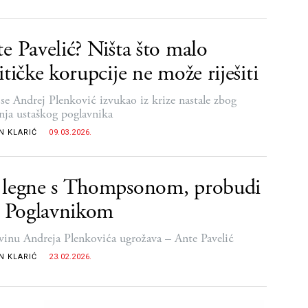
e Pavelić? Ništa što malo
itičke korupcije ne može riješiti
se Andrej Plenković izvukao iz krize nastale zbog
anja ustaškog poglavnika
N KLARIĆ
09.03.2026.
 legne s Thompsonom, probudi
s Poglavnikom
vinu Andreja Plenkovića ugrožava – Ante Pavelić
N KLARIĆ
23.02.2026.