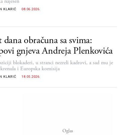
ka najesen
N KLARIĆ
08.06.2026.
t dana obračuna sa svima:
povi gnjeva Andreja Plenkovića
iciji blokaderi, u stranci nezreli kadrovi, a sad mu je
okrenula i Europska komisija
N KLARIĆ
18.05.2026.