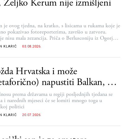
 Željko Kerum nije izmišljeni
 je ovog tjedna, na kratko, s lisicama u rukama koje je
no pokazivao fotoreporterima, završio u zatvoru.
e nisu mala zezancija. Priča o Berlusconiju iz Ogorja
je od živopisnijih crtica balkanske tranzicije
N KLARIĆ
03.08.2026.
žda Hrvatska i može
taforično) napustiti Balkan, ali
kan neće napustiti Hrvatsku
nosu prema državama u regiji posljednjih tjedana se
 a i narednih mjeseci će se lomiti mnogo toga u
koj politici
N KLARIĆ
20.07.2026.