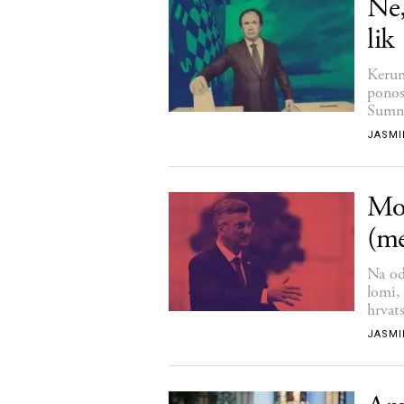
Ne,
lik
Kerum
ponos
Sumnj
jedna 
JASMI
Mo
(me
Bal
Na od
lomi,
hrvats
JASMI