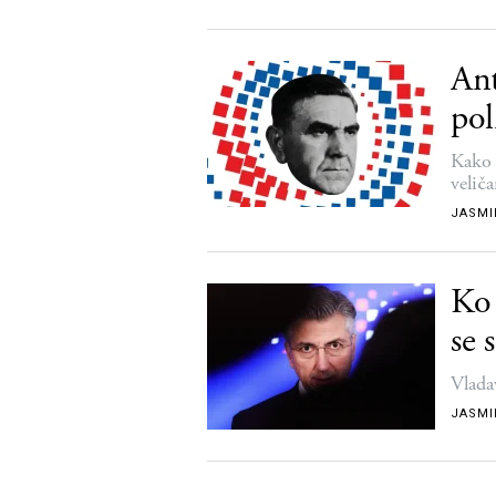
Ant
pol
Kako 
velič
JASMI
Ko
se 
Vlada
JASMI