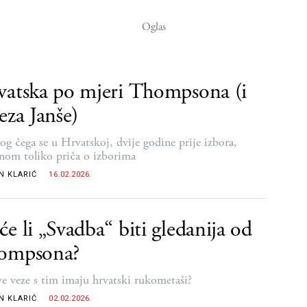
atska po mjeri Thompsona (i
eza Janše)
bog čega se u Hrvatskoj, dvije godine prije izbora,
nom toliko priča o izborima
N KLARIĆ
16.02.2026.
e li „Svadba“ biti gledanija od
ompsona?
ve veze s tim imaju hrvatski rukometaši?
N KLARIĆ
02.02.2026.