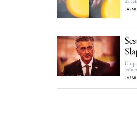
ih če
JASMI
Šes
Sla
U opoz
leđa 
JASMI