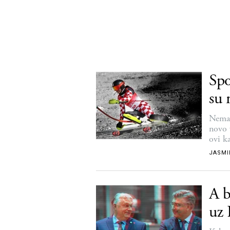
Spo
su 
sav
Nema z
novo 
ovi ka
JASMI
A b
uz