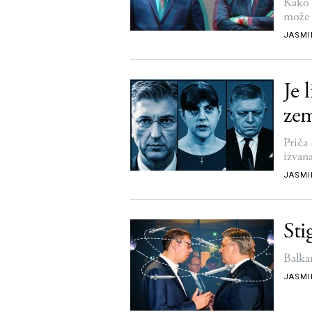
Kako 
može 
JASMI
Je 
zem
Priča
izvana
JASMI
Sti
Balka
JASMI