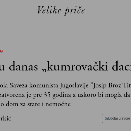
JA
u danas „kumrovački đac
kola Saveza komunista Jugoslavije "Josip Broz Ti
atvorena je pre 35 godina a uskoro bi mogla da
ao dom za stare i nemoćne
rkić
Dodaj u svoje