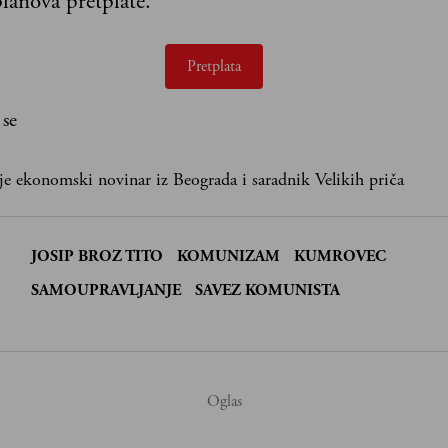
lanova pretplate.
Pretplata
 se
je ekonomski novinar iz Beograda i saradnik Velikih priča
JOSIP BROZ TITO
KOMUNIZAM
KUMROVEC
:
SAMOUPRAVLJANJE
SAVEZ KOMUNISTA