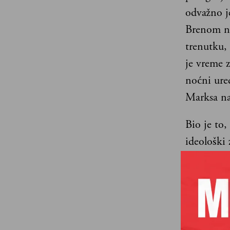
odvažno j
Brenom na
trenutku,
je vreme z
noćni ure
Marksa na
Bio je to,
ideološki 
Večernjim 
neuspešan
Pitanje, 
na kolegin