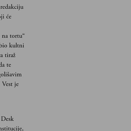
 redakciju
ji će
g na tortu“
bio kultni
a tiraž
da te
golišavim
 Vest je
i Desk
stitucije,