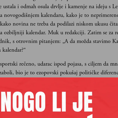
e ustala i odmah osula drvlje i kamenje na ideju s 
 novogodišnjem kalendaru, kako je to neprimeren
 kako novina ne treba da podilazi niskom ukusu čita
a ozbiljniji kalendar. Muk u redakciji. Zatim se za r
dnik, s otrovnim pitanjem: „A da možda stavimo Ka
 kalendar?“
 sportski rečeno, udarac ispod pojasa, s ciljem da m
zaboli, bio je to ezopovski pokušaj političke diferenc
novostima ludih 80-ih godina prošlog veka. Da li tr
.
otrovni komentar noćnog urednika, bilo je direktna 
ičino tek završeno školovanje u partijskoj školi „Jo