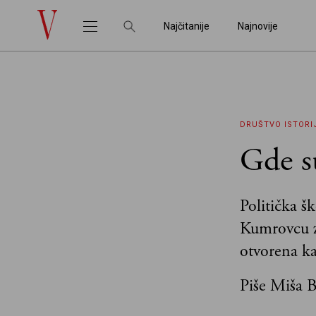
Najčitanije
Najnovije
DRUŠTVO
ISTORI
Gde s
Politička š
Kumrovcu z
otvorena k
Piše Miša B