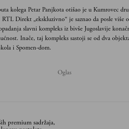
puta kolega Petar Panjkota otišao je u Kumrovec dr
RTL Direkt „ekskluzivno“ je saznao da posle više 
opadanja slavni kompleks iz bivše Jugoslavije kona
ućnost. Inače, taj kompleks sastoji se od dva objekt
 škola i Spomen-dom.
aših premium sadržaja,