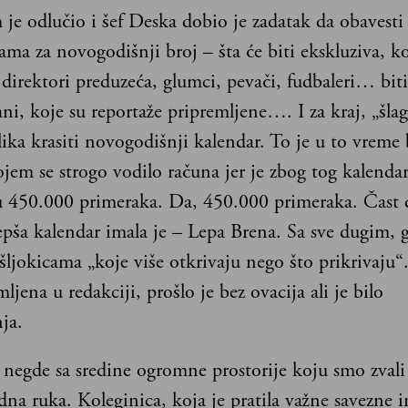
je odlučio i šef Deska dobio je zadatak da obavesti
ma za novogodišnji broj – šta će biti ekskluziva, ko
, direktori preduzeća, glumci, pevači, fudbaleri… biti
ani, koje su reportaže pripremljene…. I za kraj, „šla
slika krasiti novogodišnji kalendar. To je u to vreme 
ojem se strogo vodilo računa jer je zbog tog kalendar
 450.000 primeraka. Da, 450.000 primeraka. Čast 
epša kalendar imala je – Lepa Brena. Sa sve dugim, 
ljokicama „koje više otkrivaju nego što prikrivaju“.
ljena u redakciji, prošlo je bez ovacija ali je bilo
ja.
 negde sa sredine ogromne prostorije koju smo zval
dna ruka. Koleginica, koja je pratila važne savezne in