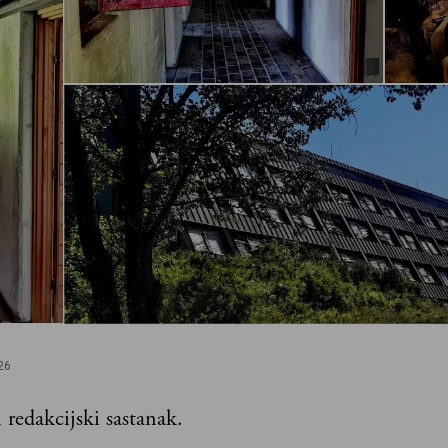
26
redakcijski sastanak.