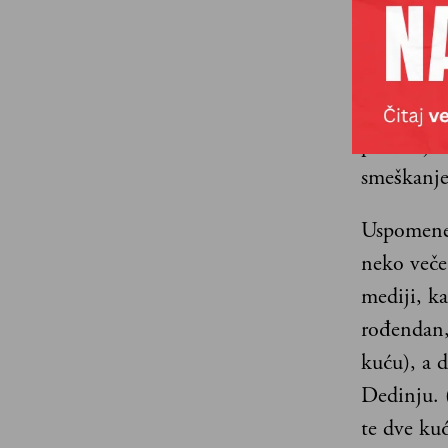
Tito“ u Ku
meseci iz
je Tito bi
knjižicu 
prošao je 
smeškanje
Uspomene 
neko veče
mediji, ka
rođendan,
kuću), a 
Dedinju. 
te dve kuć