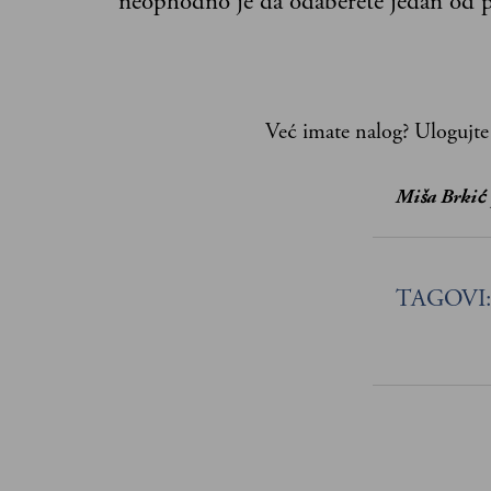
neophodno je da odaberete jedan od p
Već imate nalog?
Ulogujte
Miša Brkić
TAGOVI