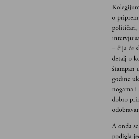
Kolegijum 
o priprema
političari
intervjuis
– čija će 
detalj o k
štampan u
godine ul
nogama i š
dobro prim
odobravan
A onda se
podigla je