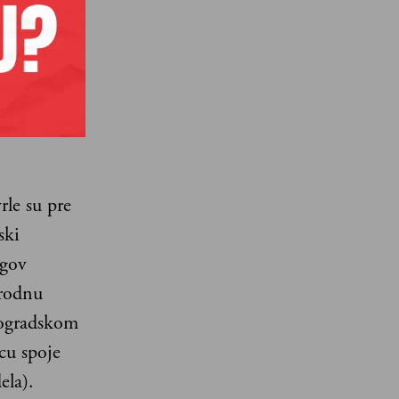
je 12
alizam. Da
jsku
ntar
le su pre
ski
egov
 rodnu
eogradskom
cu spoje
ela).