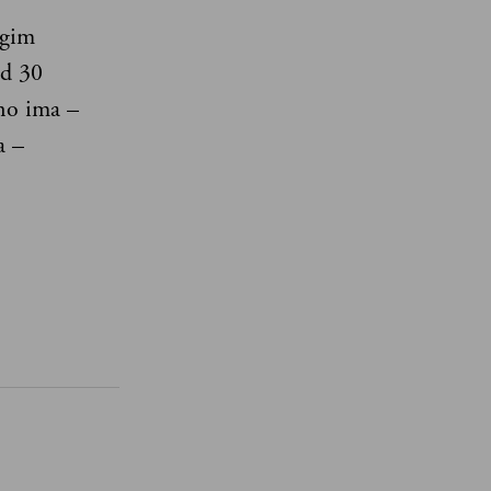
ugim
od 30
čno ima –
a –