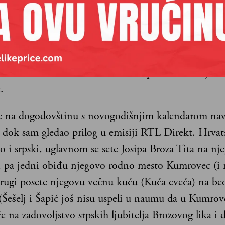
mrovcu s kojeg se vratila nekoliko dana ranije gde 
učavala marksizam i jugoslovenski samoupravni socij
o živ, pitanje je da li bi noćni urednik sačuvao parti
i preživeo na uredničkom mestu, ovako njegov kome
samo sa šakom na ustima da bi se prikrilo značajno
.
na dogodovštinu s novogodišnjim kalendarom navr
 dok sam gledao prilog u emisiji RTL Direkt. Hrvat
o i srpski, uglavnom se sete Josipa Broza Tita na nj
 pa jedni obiđu njegovo rodno mesto Kumrovec (i
drugi posete njegovu večnu kuću (Kuća cveća) na b
(Šešelj i Šapić još nisu uspeli u naumu da u Kumrov
e na zadovoljstvo srpskih ljubitelja Brozovog lika i d