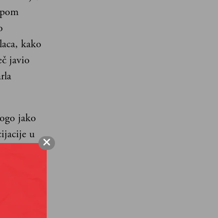
Lepom
o
laca, kako
eč javio
rla
nogo jako
ijacije u
eba reći,
referenca
sip Broz