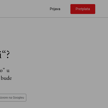
Prijava
Pretplata
i“?
to" u
 bude
 izvore na Googleu