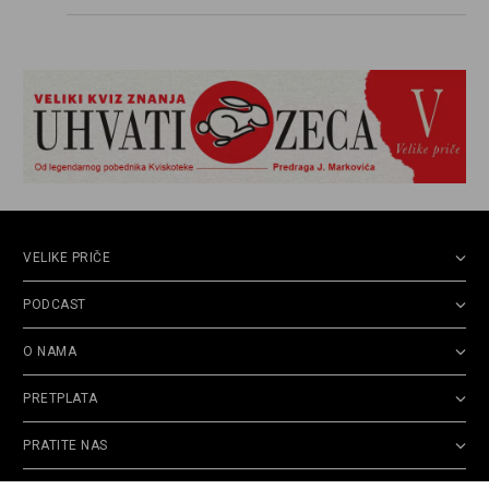
propuštenim prilikama u Srbiji, ispričale su
upravo one koje su Borislava Pekića najbolje
poznavale
VELIKE PRIČE
PODCAST
O NAMA
PRETPLATA
PRATITE NAS