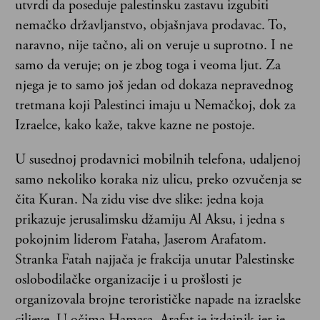
utvrdi da poseduje palestinsku zastavu izgubiti
nemačko državljanstvo, objašnjava prodavac. To,
naravno, nije tačno, ali on veruje u suprotno. I ne
samo da veruje; on je zbog toga i veoma ljut. Za
njega je to samo još jedan od dokaza nepravednog
tretmana koji Palestinci imaju u Nemačkoj, dok za
Izraelce, kako kaže, takve kazne ne postoje.
U susednoj prodavnici mobilnih telefona, udaljenoj
samo nekoliko koraka niz ulicu, preko ozvučenja se
čita Kuran. Na zidu vise dve slike: jedna koja
prikazuje jerusalimsku džamiju Al Aksu, i jedna s
pokojnim liderom Fataha, Jaserom Arafatom.
Stranka Fatah najjača je frakcija unutar Palestinske
oslobodilačke organizacije i u prošlosti je
organizovala brojne terorističke napade na izraelske
ciljeve. U očima Hamasa, Arafat je izdajnik jer je