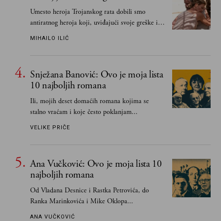
Umesto heroja Trojanskog rata dobili smo
antiratnog heroja koji, uviđajući svoje greške i
učeći na njima, shvata da postoje stvari koje su
MIHAILO ILIĆ
važnije od svih ratova, slave, novca, herojstva,
čak i pravde
Snježana Banović: Ovo je moja lista
10 najboljih romana
Ili, mojih deset domaćih romana kojima se
stalno vraćam i koje često poklanjam...
VELIKE PRIČE
Ana Vučković: Ovo je moja lista 10
najboljih romana
Od Vladana Desnice i Rastka Petrovića, do
Ranka Marinkovića i Mike Oklopa...
ANA VUČKOVIĆ