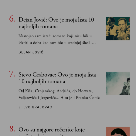
Dejan Jović: Ovo je moja lista 10
najboljih romana
Nastojao sam istaći romane koji nisu bili u
lektiri u doba kad sam bio u srednjoj školi.
Smatrao sam da su "klasici" već dovoljno
DEJAN JOVIĆ
pohvaljeni i istaknuti, pa sam se ograničio na
one romane koje sam čitao ne zato što je to bilo
obavezno, nego po vlastitom izboru
Stevo Grabovac: Ovo je moja lista
10 najboljih romana
Od Kiša, Crnjanskog, Andrića, do Horvata,
Valjarevića i Jergovića... A tu je i Branko Ćopić
STEVO GRABOVAC
Ovo su najgore rečenice koje