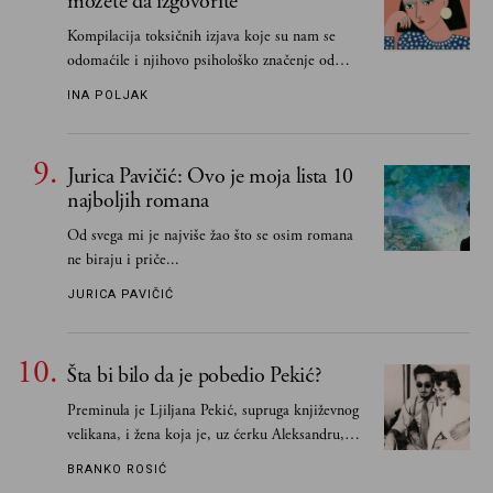
možete da izgovorite
Kompilacija toksičnih izjava koje su nam se
odomaćile i njihovo psihološko značenje od
„Biće ti bolje bez mene“ do „Sve se dešava sa
INA POLJAK
razlogom“
Jurica Pavičić: Ovo je moja lista 10
najboljih romana
Od svega mi je najviše žao što se osim romana
ne biraju i priče...
JURICA PAVIČIĆ
Šta bi bilo da je pobedio Pekić?
Preminula je Ljiljana Pekić, supruga književnog
velikana, i žena koja je, uz ćerku Aleksandru,
vodila računa o zaostavštini pisca. Ovu priču o
BRANKO ROSIĆ
njemu, njegovim političkim idejama i svim