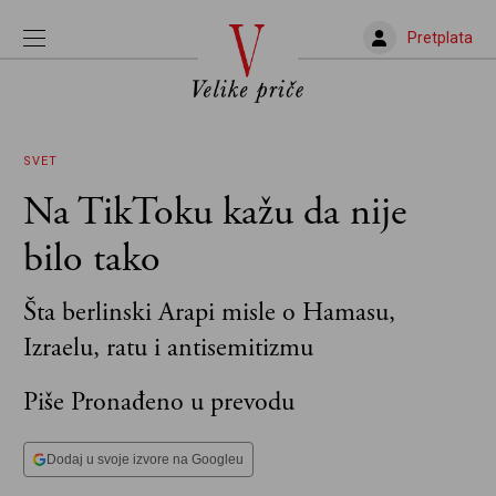
Pretplata
SVET
Na TikToku kažu da nije
bilo tako
Šta berlinski Arapi misle o Hamasu,
Izraelu, ratu i antisemitizmu
Piše Pronađeno u prevodu
Dodaj u svoje izvore na Googleu