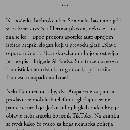
***
Na početku berlinske ulice Sonenale, baš tamo gde
se bulevar susreće s Hermanplacom, neko je – ne
zna se ko – ispod prozora apoteke auto-sprejom
ispisao arapski slogan koji u prevodu glasi: „Slava
otporu u Gazi“. Neonskozelenom bojom ostavljen
je i potpis – brigade Al Kudsa. Smatra se da se ova
islamistička teroristička organizacija pridružila
Hamasu u napadu na Izrael.
Nekoliko metara dalje, dva Arapa sede za pultom
prodavnice mobilnih telefona i gledaju u svoje
pametne uređaje. Jedan od njih gleda video koji je
objavio neki arapski korisnik TikToka. Na snimku
se tvrdi kako će svako za koga nemačka policija