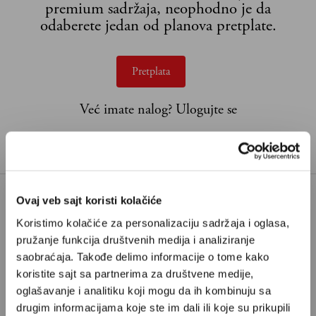
premium sadržaja, neophodno je da
odaberete jedan od planova pretplate.
Pretplata
Već imate nalog?
Ulogujte se
Luka Lukić je novinar Nedeljnika i Velikih priča.
Ovaj veb sajt koristi kolačiće
ĐANI INFANTINO
FIFA
MUNDIJAL
Koristimo kolačiće za personalizaciju sadržaja i oglasa,
pružanje funkcija društvenih medija i analiziranje
PANINI
SLIČICE
TAGOVI:
saobraćaja. Takođe delimo informacije o tome kako
SVETSKO PRVENSTVO U FUDBALU
koristite sajt sa partnerima za društvene medije,
oglašavanje i analitiku koji mogu da ih kombinuju sa
TOPPS
drugim informacijama koje ste im dali ili koje su prikupili