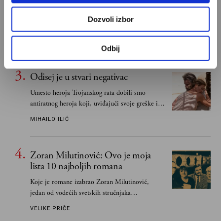
Od Dragoslava Mihailovića i Meše Selimovića,
Dozvoli izbor
do Mihaila Lalića i Slavenke Drakulić...
IVAN LALIĆ
Odbij
Odisej je u stvari negativac
Umesto heroja Trojanskog rata dobili smo
antiratnog heroja koji, uviđajući svoje greške i
učeći na njima, shvata da postoje stvari koje su
MIHAILO ILIĆ
važnije od svih ratova, slave, novca, herojstva,
čak i pravde
Zoran Milutinović: Ovo je moja
lista 10 najboljih romana
Koje je romane izabrao Zoran Milutinović,
jedan od vodećih svetskih stručnjaka
južnoslovenske književnosti
VELIKE PRIČE