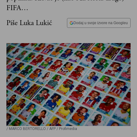
FIFA…
Piše Luka Lukić
Dodaj u svoje izvore na Googleu
/ MARCO BERTORELLO / AFP / Profimedia