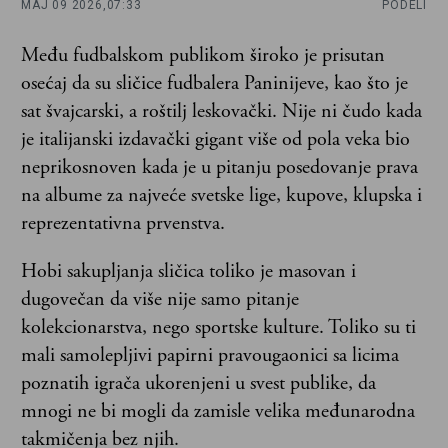
MAJ 09 2026,
07:33
PODELI
Među fudbalskom publikom široko je prisutan
osećaj da su sličice fudbalera Paninijeve, kao što je
sat švajcarski, a roštilj leskovački. Nije ni čudo kada
je italijanski izdavački gigant više od pola veka bio
neprikosnoven kada je u pitanju posedovanje prava
na albume za najveće svetske lige, kupove, klupska i
reprezentativna prvenstva.
Hobi sakupljanja sličica toliko je masovan i
dugovečan da više nije samo pitanje
kolekcionarstva, nego sportske kulture. Toliko su ti
mali samolepljivi papirni pravougaonici sa licima
poznatih igrača ukorenjeni u svest publike, da
mnogi ne bi mogli da zamisle velika međunarodna
takmičenja bez njih.