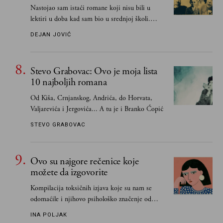
Nastojao sam istaći romane koji nisu bili u
lektiri u doba kad sam bio u srednjoj školi.
Smatrao sam da su "klasici" već dovoljno
DEJAN JOVIĆ
pohvaljeni i istaknuti, pa sam se ograničio na
one romane koje sam čitao ne zato što je to bilo
obavezno, nego po vlastitom izboru
Stevo Grabovac: Ovo je moja lista
10 najboljih romana
Od Kiša, Crnjanskog, Andrića, do Horvata,
Valjarevića i Jergovića... A tu je i Branko Ćopić
STEVO GRABOVAC
Ovo su najgore rečenice koje
možete da izgovorite
Kompilacija toksičnih izjava koje su nam se
odomaćile i njihovo psihološko značenje od
„Biće ti bolje bez mene“ do „Sve se dešava sa
INA POLJAK
razlogom“