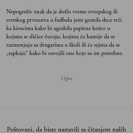
Nepogrešiv znak da je došlo vreme evropskog ili
svetskog prvenstva u fudbalu jeste gomila dece trči
ka kioscima kako bi ugrabila papirne kesice u
kojima se sličice čuvaju, kojima će kasnije da se
razmenjuju sa drugarima u školi ili će njima da se
„tapkaju“ kako bi osvojili one koje su im potrebne.
Poštovani, da biste nastavili sa čitanjem naših