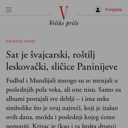
Pretplata
DRUŠTVO
SPORT
Sat je švajcarski, roštilj
leskovački, sličice Paninijeve
Fudbal i Mundijali mnogo su se menjali u
poslednjih pola veka, ali one nisu. Samo su
albumi postajali sve deblji – i ima neke
simbolike što je ovaj najveći, koji je izašao
ovih dana, možda i poslednji kojeg ćemo
popuniti. Krivac je (kao i za štošta drugo)