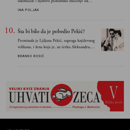
odomaćile i njihovo psihološko značenje od
„Biće ti bolje bez mene“ do „Sve se dešava sa
INA POLJAK
razlogom“
Šta bi bilo da je pobedio Pekić?
Preminula je Ljiljana Pekić, supruga književnog
velikana, i žena koja je, uz ćerku Aleksandru,
vodila računa o zaostavštini pisca. Ovu priču o
BRANKO ROSIĆ
njemu, njegovim političkim idejama i svim
propuštenim prilikama u Srbiji, ispričale su
upravo one koje su Borislava Pekića najbolje
poznavale