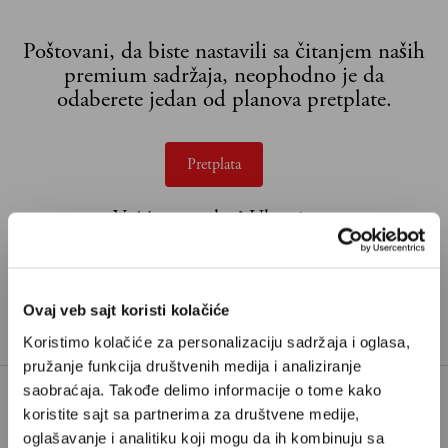
Poštovani, da biste nastavili sa čitanjem naših
premium sadržaja, neophodno je da
odaberete jedan od planova pretplate.
Pretplata
Već imate nalog?
Ulogujte se
Iva Branković je docentkinja na Fakultetu političkih
nauka u Beogradu i sistemska porodična
Ovaj veb sajt koristi kolačiće
psihoterapeutkinja.
Koristimo kolačiće za personalizaciju sadržaja i oglasa,
pružanje funkcija društvenih medija i analiziranje
saobraćaja. Takođe delimo informacije o tome kako
koristite sajt sa partnerima za društvene medije,
BRAK
LJUBAV
oglašavanje i analitiku koji mogu da ih kombinuju sa