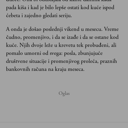
pada kiša i kad je bilo lepše ostati kod kuće ispod
ćebeta i zajedno gledati seriju.
A onda je došao poslednji vikend u mesecu. Vreme
čudno, promenjivo, i da se izađe i da se ostane kod
kuće. Njih dvoje leže u krevetu tek probuđeni, ali
pomalo umorni od svega: posla, zbunjujuće
društvene situacije i promenjivog proleća, praznih
bankovnih računa na kraju meseca.