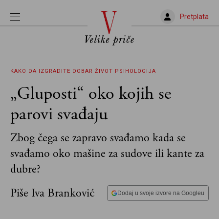
Pretplata
KAKO DA IZGRADITE DOBAR ŽIVOT
PSIHOLOGIJA
„Gluposti“ oko kojih se
parovi svađaju
Zbog čega se zapravo svađamo kada se
svađamo oko mašine za sudove ili kante za
đubre?
Piše Iva Branković
Dodaj u svoje izvore na Googleu