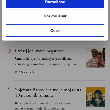
Dozvoli sve
Ivan Lalić: Ovo je moja lista 10
najboljih romana
Dozvoli izbor
Od Dragoslava Mihailovića i Meše Selimovića,
do Mihaila Lalića i Slavenke Drakulić...
Odbij
IVAN LALIĆ
Odisej je u stvari negativac
Umesto heroja Trojanskog rata dobili smo
antiratnog heroja koji, uviđajući svoje greške i
učeći na njima, shvata da postoje stvari koje su
MIHAILO ILIĆ
važnije od svih ratova, slave, novca, herojstva,
čak i pravde
Snježana Banović: Ovo je moja lista
10 najboljih romana
Ili, mojih deset domaćih romana kojima se
stalno vraćam i koje često poklanjam...