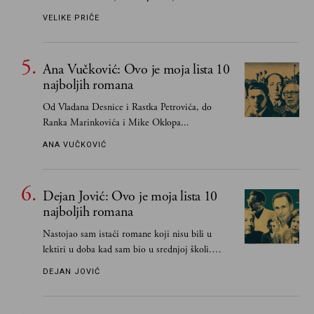
VELIKE PRIČE
Ana Vučković: Ovo je moja lista 10
najboljih romana
Od Vladana Desnice i Rastka Petrovića, do
Ranka Marinkovića i Mike Oklopa...
ANA VUČKOVIĆ
Dejan Jović: Ovo je moja lista 10
najboljih romana
Nastojao sam istaći romane koji nisu bili u
lektiri u doba kad sam bio u srednjoj školi.
Smatrao sam da su "klasici" već dovoljno
DEJAN JOVIĆ
pohvaljeni i istaknuti, pa sam se ograničio na
one romane koje sam čitao ne zato što je to bilo
obavezno, nego po vlastitom izboru