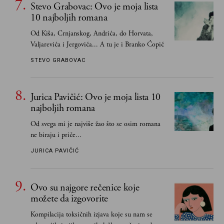
Stevo Grabovac: Ovo je moja lista
10 najboljih romana
Od Kiša, Crnjanskog, Andrića, do Horvata,
Valjarevića i Jergovića... A tu je i Branko Ćopić
STEVO GRABOVAC
Jurica Pavičić: Ovo je moja lista 10
najboljih romana
Od svega mi je najviše žao što se osim romana
ne biraju i priče...
JURICA PAVIČIĆ
Ovo su najgore rečenice koje
možete da izgovorite
Kompilacija toksičnih izjava koje su nam se