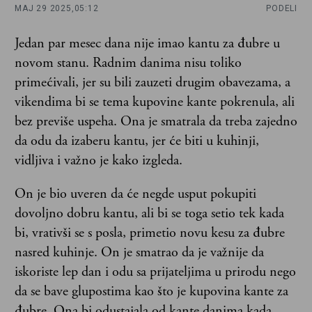
MAJ 29 2025,
05:12
PODELI
Jedan par mesec dana nije imao kantu za đubre u
novom stanu. Radnim danima nisu toliko
primećivali, jer su bili zauzeti drugim obavezama, a
vikendima bi se tema kupovine kante pokrenula, ali
bez previše uspeha. Ona je smatrala da treba zajedno
da odu da izaberu kantu, jer će biti u kuhinji,
vidljiva i važno je kako izgleda.
On je bio uveren da će negde usput pokupiti
dovoljno dobru kantu, ali bi se toga setio tek kada
bi, vrativši se s posla, primetio novu kesu za đubre
nasred kuhinje. On je smatrao da je važnije da
iskoriste lep dan i odu sa prijateljima u prirodu nego
da se bave glupostima kao što je kupovina kante za
đubre. Ona bi odustajala od kante danima kada