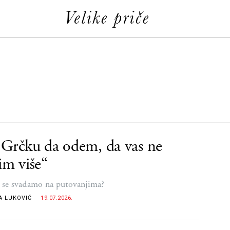
Grčku da odem, da vas ne
im više“
 se svađamo na putovanjima?
A LUKOVIĆ
19.07.2026.