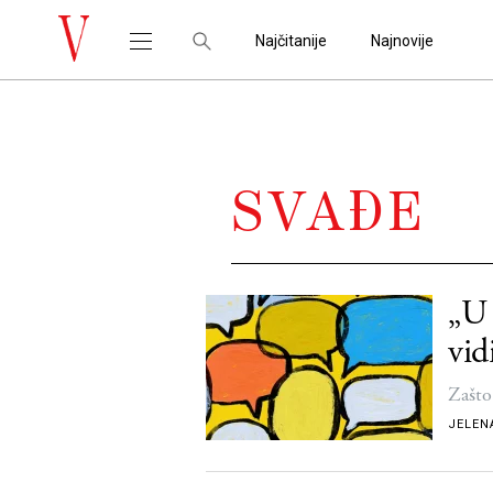
Najčitanije
Najnovije
SVAĐE
„U 
vid
Zašto
JELEN