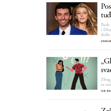
Pos
tuđ
Posle
i Dža
došlo
iako j
DRAGA
„Gl
sva
Zbog 
za su
IVA B
Zaš