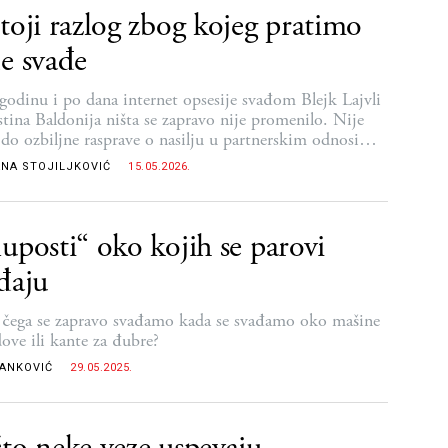
toji razlog zbog kojeg pratimo
e svađe
 godinu i po dana internet opsesije svađom Blejk Lajvli
stina Baldonija ništa se zapravo nije promenilo. Nije
 do ozbiljne rasprave o nasilju u partnerskim odnosima,
e to bila glavna tema filma
NA STOJILJKOVIĆ
15.05.2026.
uposti“ oko kojih se parovi
đaju
čega se zapravo svađamo kada se svađamo oko mašine
dove ili kante za đubre?
RANKOVIĆ
29.05.2025.
to neke veze uspevaju