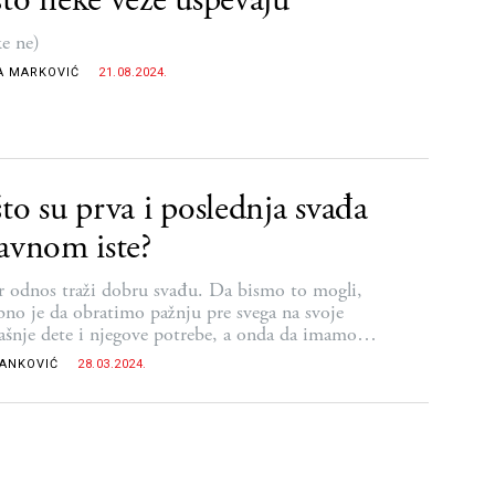
ke ne)
A MARKOVIĆ
21.08.2024.
to su prva i poslednja svađa
avnom iste?
 odnos traži dobru svađu. Da bismo to mogli,
bno je da obratimo pažnju pre svega na svoje
ašnje dete i njegove potrebe, a onda da imamo
nu količinu razumevanja za potrebe unutrašnjeg deteta
RANKOVIĆ
28.03.2024.
ge strane