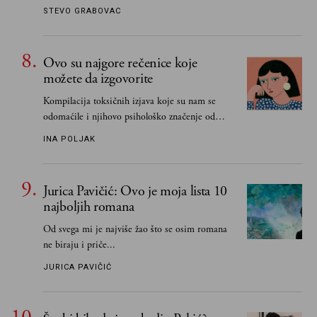
STEVO GRABOVAC
Ovo su najgore rečenice koje
možete da izgovorite
Kompilacija toksičnih izjava koje su nam se
odomaćile i njihovo psihološko značenje od
„Biće ti bolje bez mene“ do „Sve se dešava sa
INA POLJAK
razlogom“
Jurica Pavičić: Ovo je moja lista 10
najboljih romana
Od svega mi je najviše žao što se osim romana
ne biraju i priče...
JURICA PAVIČIĆ