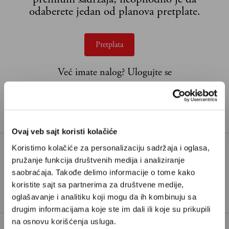
odaberete jedan od planova pretplate.
Pretplata
Već imate nalog?
Ulogujte se
Dragoljub Draža Petrović
je novinar iz Beograda, glavni
urednik Danasa i redovni kolumnista Velikih priča
Ovaj veb sajt koristi kolačiće
Koristimo kolačiće za personalizaciju sadržaja i oglasa,
pružanje funkcija društvenih medija i analiziranje
ALEKSANDAR VUČIĆ
saobraćaja. Takođe delimo informacije o tome kako
TAGOVI:
GODIŠNJI ODMOR
HOLIDEJ
koristite sajt sa partnerima za društvene medije,
oglašavanje i analitiku koji mogu da ih kombinuju sa
drugim informacijama koje ste im dali ili koje su prikupili
na osnovu korišćenja usluga.