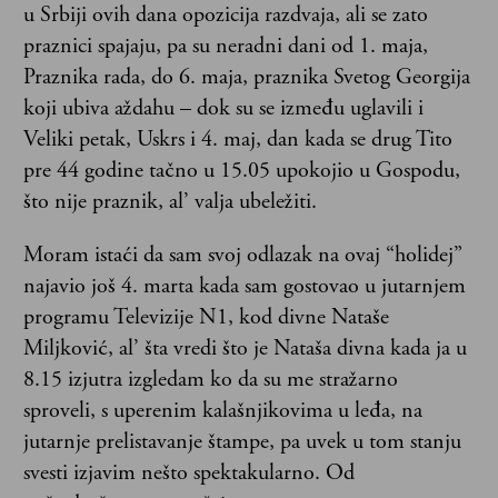
u Srbiji ovih dana opozicija razdvaja, ali se zato
praznici spajaju, pa su neradni dani od 1. maja,
Praznika rada, do 6. maja, praznika Svetog Georgija
koji ubiva aždahu – dok su se između uglavili i
Veliki petak, Uskrs i 4. maj, dan kada se drug Tito
pre 44 godine tačno u 15.05 upokojio u Gospodu,
što nije praznik, al’ valja ubeležiti.
Moram istaći da sam svoj odlazak na ovaj “holidej”
najavio još 4. marta kada sam gostovao u jutarnjem
programu Televizije N1, kod divne Nataše
Miljković, al’ šta vredi što je Nataša divna kada ja u
8.15 izjutra izgledam ko da su me stražarno
sproveli, s uperenim kalašnjikovima u leđa, na
jutarnje prelistavanje štampe, pa uvek u tom stanju
svesti izjavim nešto spektakularno. Od