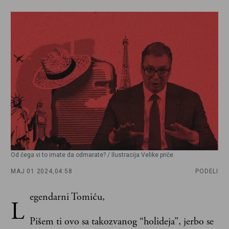
Od čega vi to imate da odmarate? / Ilustracija Velike priče
MAJ 01 2024,
04:58
PODELI
egendarni Tomiću,
L
Pišem ti ovo sa takozvanog “holideja”, jerbo se