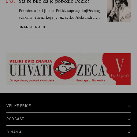
Šta bi bilo da je pobedio Pekić?
Preminula je Ljiljana Pekić, supruga književnog
velikana, i žena koja je, uz ćerku Aleksandru,
vodila računa o zaostavštini pisca. Ovu priču o
BRANKO ROSIĆ
njemu, njegovim političkim idejama i svim
propuštenim prilikama u Srbiji, ispričale su
upravo one koje su Borislava Pekića najbolje
poznavale
VELIKE PRIČE
PODCAST
O NAMA