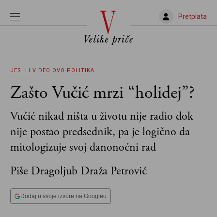
Pretplata
JESI LI VIDEO OVO
POLITIKA
Zašto Vučić mrzi “holidej”?
Vučić nikad ništa u životu nije radio dok
nije postao predsednik, pa je logično da
mitologizuje svoj danonoćni rad
Piše Dragoljub Draža Petrović
Dodaj u svoje izvore na Googleu