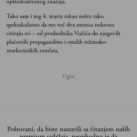
opštedruštvenog značaja.
Tako sam i tog 4. marta rekao nešto tako
spektakularno da me već dva meseca redovno
citiraju svi – od predsednika Vučića do njegovih
plaćeniih propagandista i ostalih režimsko-
marketinških zamlata.
Poštovani, da biste nastavili sa čitanjem naših
premium sadržaja, neophodno je da