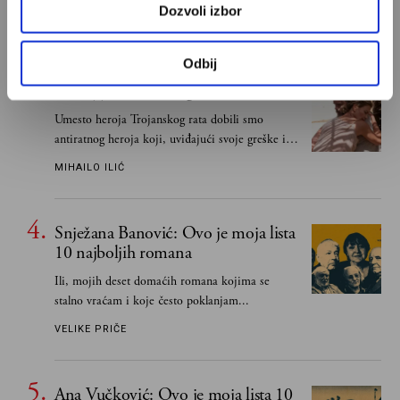
Dozvoli izbor
IVAN LALIĆ
Odbij
Odisej je u stvari negativac
Umesto heroja Trojanskog rata dobili smo
antiratnog heroja koji, uviđajući svoje greške i
učeći na njima, shvata da postoje stvari koje su
MIHAILO ILIĆ
važnije od svih ratova, slave, novca, herojstva,
čak i pravde
Snježana Banović: Ovo je moja lista
10 najboljih romana
Ili, mojih deset domaćih romana kojima se
stalno vraćam i koje često poklanjam...
VELIKE PRIČE
Ana Vučković: Ovo je moja lista 10