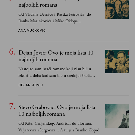
najboljih romana
Od Vladana Desnice i Rastka Petrovića, do
Ranka Marinkovića i Mike Oklopa...
ANA VUČKOVIĆ
Dejan Jović: Ovo je moja lista 10
najboljih romana
Nastojao sam istaći romane koji nisu bili u
lektiri u doba kad sam bio u srednjoj školi.
Smatrao sam da su "klasici" već dovoljno
DEJAN JOVIĆ
pohvaljeni i istaknuti, pa sam se ograničio na
one romane koje sam čitao ne zato što je to bilo
obavezno, nego po vlastitom izboru
Stevo Grabovac: Ovo je moja lista
10 najboljih romana
Od Kiša, Crnjanskog, Andrića, do Horvata,
Valjarevića i Jergovića... A tu je i Branko Ćopić