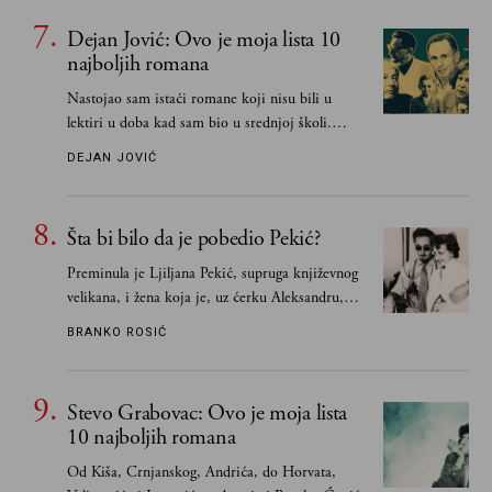
Dejan Jović: Ovo je moja lista 10
najboljih romana
Nastojao sam istaći romane koji nisu bili u
lektiri u doba kad sam bio u srednjoj školi.
Smatrao sam da su "klasici" već dovoljno
DEJAN JOVIĆ
pohvaljeni i istaknuti, pa sam se ograničio na
one romane koje sam čitao ne zato što je to bilo
obavezno, nego po vlastitom izboru
Šta bi bilo da je pobedio Pekić?
Preminula je Ljiljana Pekić, supruga književnog
velikana, i žena koja je, uz ćerku Aleksandru,
vodila računa o zaostavštini pisca. Ovu priču o
BRANKO ROSIĆ
njemu, njegovim političkim idejama i svim
propuštenim prilikama u Srbiji, ispričale su
upravo one koje su Borislava Pekića najbolje
Stevo Grabovac: Ovo je moja lista
poznavale
10 najboljih romana
Od Kiša, Crnjanskog, Andrića, do Horvata,