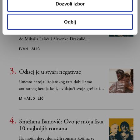
Dozvoli izbor
Ivan Lalić: Ovo je moja lista 10
najboljih romana
Odbij
Od Dragoslava Mihailovića i Meše Selimovića,
do Mihaila Lalića i Slavenke Drakulić...
IVAN LALIĆ
Odisej je u stvari negativac
Umesto heroja Trojanskog rata dobili smo
antiratnog heroja koji, uviđajući svoje greške i
učeći na njima, shvata da postoje stvari koje su
MIHAILO ILIĆ
važnije od svih ratova, slave, novca, herojstva,
čak i pravde
Snježana Banović: Ovo je moja lista
10 najboljih romana
Ili, mojih deset domaćih romana kojima se