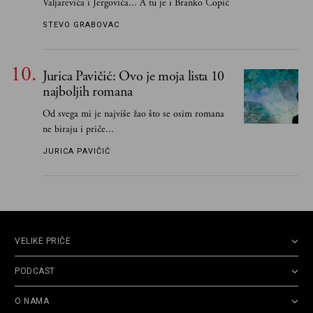
Valjarevića i Jergovića... A tu je i Branko Ćopić
STEVO GRABOVAC
Jurica Pavičić: Ovo je moja lista 10
najboljih romana
Od svega mi je najviše žao što se osim romana
ne biraju i priče...
JURICA PAVIČIĆ
VELIKE PRIČE
PODCAST
O NAMA