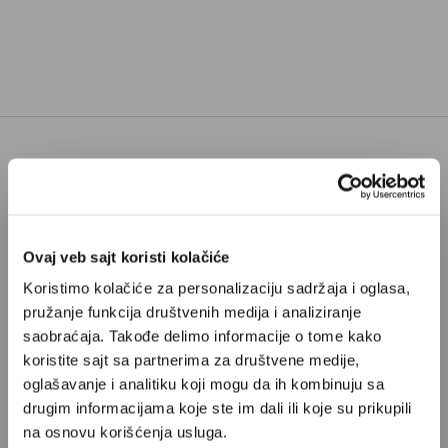
Poštovani, da biste nastavili sa čitanjem naših
premium sadržaja, neophodno je da
odaberete jedan od planova pretplate.
Ovaj veb sajt koristi kolačiće
Koristimo kolačiće za personalizaciju sadržaja i oglasa,
Pretplata
pružanje funkcija društvenih medija i analiziranje
saobraćaja. Takođe delimo informacije o tome kako
Već imate nalog?
Ulogujte se
koristite sajt sa partnerima za društvene medije,
oglašavanje i analitiku koji mogu da ih kombinuju sa
drugim informacijama koje ste im dali ili koje su prikupili
Nikola Božilović
je sociolog kulture, redovni profesor
na osnovu korišćenja usluga.
Univerziteta u Nišu