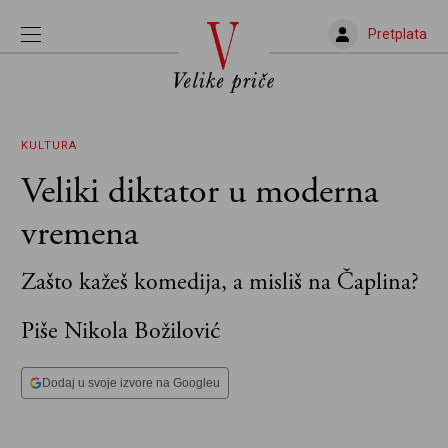
Pretplata
KULTURA
Veliki diktator u moderna
vremena
Zašto kažeš komedija, a misliš na Čaplina?
Piše Nikola Božilović
Dodaj u svoje izvore na Googleu