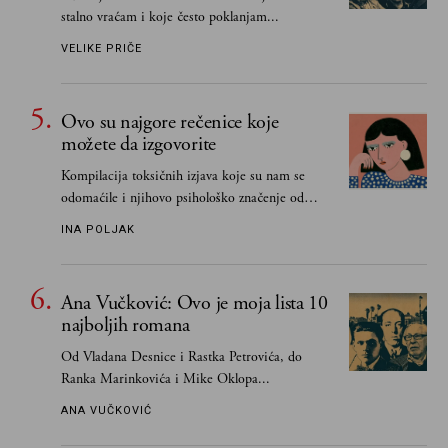
stalno vraćam i koje često poklanjam...
VELIKE PRIČE
Ovo su najgore rečenice koje
možete da izgovorite
Kompilacija toksičnih izjava koje su nam se
odomaćile i njihovo psihološko značenje od
„Biće ti bolje bez mene“ do „Sve se dešava sa
INA POLJAK
razlogom“
Ana Vučković: Ovo je moja lista 10
najboljih romana
Od Vladana Desnice i Rastka Petrovića, do
Ranka Marinkovića i Mike Oklopa...
ANA VUČKOVIĆ