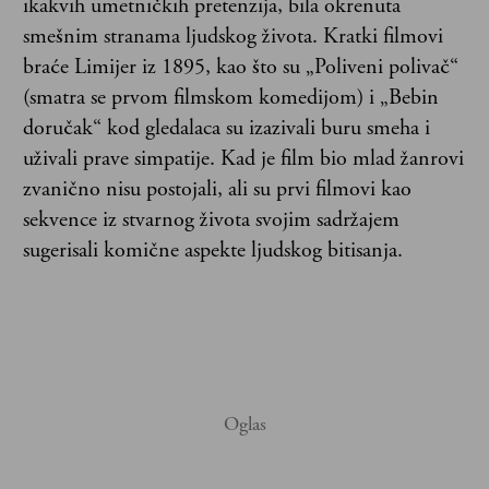
ikakvih umetničkih pretenzija, bila okrenuta
smešnim stranama ljudskog života. Kratki filmovi
braće Limijer iz 1895, kao što su „Poliveni polivač“
(smatra se prvom filmskom komedijom) i „Bebin
doručak“ kod gledalaca su izazivali buru smeha i
uživali prave simpatije. Kad je film bio mlad žanrovi
zvanično nisu postojali, ali su prvi filmovi kao
sekvence iz stvarnog života svojim sadržajem
sugerisali komične aspekte ljudskog bitisanja.