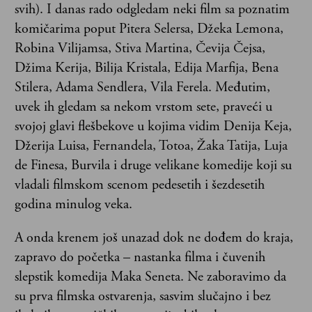
svih). I danas rado odgledam neki film sa poznatim
komičarima poput Pitera Selersa, Džeka Lemona,
Robina Vilijamsa, Stiva Martina, Čevija Čejsa,
Džima Kerija, Bilija Kristala, Edija Marfija, Bena
Stilera, Adama Sendlera, Vila Ferela. Međutim,
uvek ih gledam sa nekom vrstom sete, praveći u
svojoj glavi flešbekove u kojima vidim Denija Keja,
Džerija Luisa, Fernandela, Totoa, Žaka Tatija, Luja
de Finesa, Burvila i druge velikane komedije koji su
vladali filmskom scenom pedesetih i šezdesetih
godina minulog veka.
A onda krenem još unazad dok ne dođem do kraja,
zapravo do početka – nastanka filma i čuvenih
slepstik komedija Maka Seneta. Ne zaboravimo da
su prva filmska ostvarenja, sasvim slučajno i bez