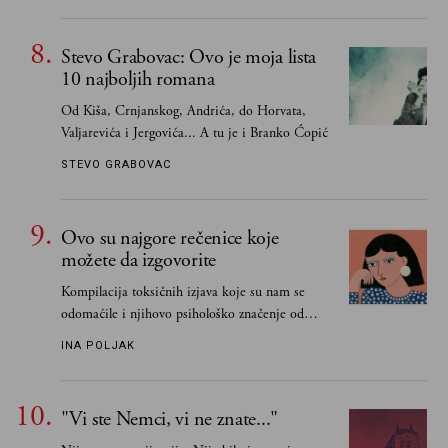
one romane koje sam čitao ne zato što je to bilo
obavezno, nego po vlastitom izboru
Stevo Grabovac: Ovo je moja lista
10 najboljih romana
Od Kiša, Crnjanskog, Andrića, do Horvata,
Valjarevića i Jergovića... A tu je i Branko Ćopić
STEVO GRABOVAC
Ovo su najgore rečenice koje
možete da izgovorite
Kompilacija toksičnih izjava koje su nam se
odomaćile i njihovo psihološko značenje od
„Biće ti bolje bez mene“ do „Sve se dešava sa
INA POLJAK
razlogom“
"Vi ste Nemci, vi ne znate..."