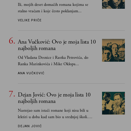
Ili, mojih deset domaćih romana kojima se
stalno vraćam i koje često poklanjam...
VELIKE PRIČE
Ana Vučković: Ovo je moja lista 10
najboljih romana
Od Vladana Desnice i Rastka Petrovića, do
Ranka Marinkovića i Mike Oklopa...
ANA VUČKOVIĆ
Dejan Jović: Ovo je moja lista 10
najboljih romana
Nastojao sam istaći romane koji nisu bili u
lektiri u doba kad sam bio u srednjoj školi.
Smatrao sam da su "klasici" već dovoljno
DEJAN JOVIĆ
pohvaljeni i istaknuti, pa sam se ograničio na