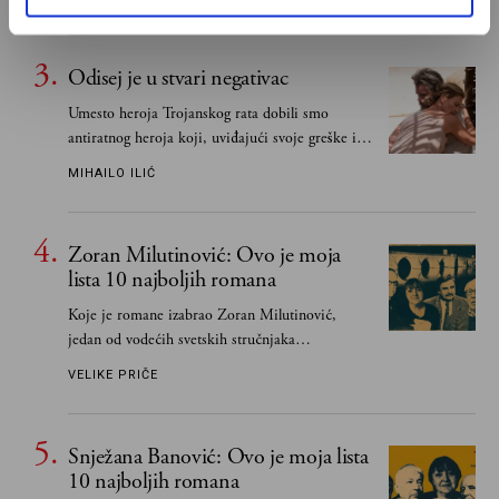
Odisej je u stvari negativac
Umesto heroja Trojanskog rata dobili smo
antiratnog heroja koji, uviđajući svoje greške i
učeći na njima, shvata da postoje stvari koje su
MIHAILO ILIĆ
važnije od svih ratova, slave, novca, herojstva,
čak i pravde
Zoran Milutinović: Ovo je moja
lista 10 najboljih romana
Koje je romane izabrao Zoran Milutinović,
jedan od vodećih svetskih stručnjaka
južnoslovenske književnosti
VELIKE PRIČE
Snježana Banović: Ovo je moja lista
10 najboljih romana