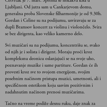
Četvrtak je 7. mart. Sprema se nekakva kiša u
Ljubljani. Od jutra sam u Cankarjevom domu,
generalna proba Slovenske filharmonije je od 9.30h.
Gordan i Celine su na podijumu, usviravaju se za
dupli Bramsov koncert za violinu i violončelo. Svira
se bez dirigenta, kao veliko kamerno delo.
Svi muzičari su na podijumu, koncentrišu se, svako
od njih je i solista i dirigent. Moraju proći kroz
kompleksnu deonicu oslanjajući se na svoje uho,
poznavanje muzike i same partiture. Gordan će ih
provesti kroz sve to svojom energijom, svojim
posebnim načinom pristupa muzici, umetnosti, ali i
specifičnom estetikom koju sasvim pozitivnim i
nadahnutim načinom prenosi muzičarima.
Tačno na vreme podiže desnu ruku, daje znak za