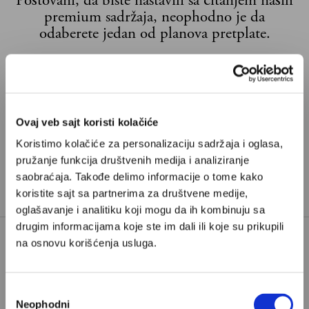
Poštovani, da biste nastavili sa čitanjem naših
premium sadržaja, neophodno je da
odaberete jedan od planova pretplate.
Pretplata
Već imate nalog?
Ulogujte se
Ovaj veb sajt koristi kolačiće
Koristimo kolačiće za personalizaciju sadržaja i oglasa,
Ljubiša Jovanović
je najpoznatiji srpski flautista i
pružanje funkcija društvenih medija i analiziranje
redovni profesor Fakulteta muzičkih umetnosti u
saobraćaja. Takođe delimo informacije o tome kako
Beogradu.
koristite sajt sa partnerima za društvene medije,
oglašavanje i analitiku koji mogu da ih kombinuju sa
drugim informacijama koje ste im dali ili koje su prikupili
na osnovu korišćenja usluga.
BEOGRADSKA FILHARMONIJA
TAGOVI:
GORDAN NIKOLIĆ
Избор
Neophodni
сагласности