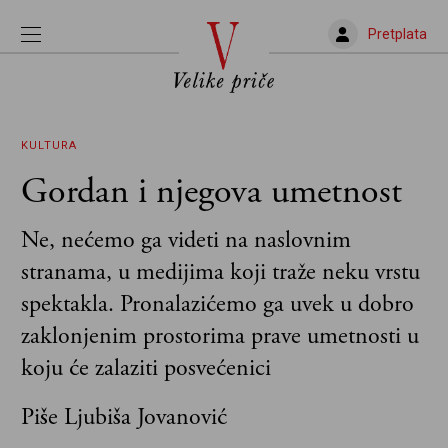
Pretplata
KULTURA
Gordan i njegova umetnost
Ne, nećemo ga videti na naslovnim
stranama, u medijima koji traže neku vrstu
spektakla. Pronalazićemo ga uvek u dobro
zaklonjenim prostorima prave umetnosti u
koju će zalaziti posvećenici
Piše Ljubiša Jovanović