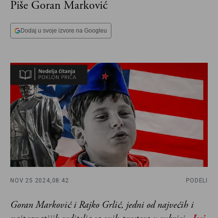
Piše Goran Marković
Dodaj u svoje izvore na Googleu
NOV 25 2024,
08:42
PODELI
Goran Marković i Rajko Grlić, jedni od najvećih i