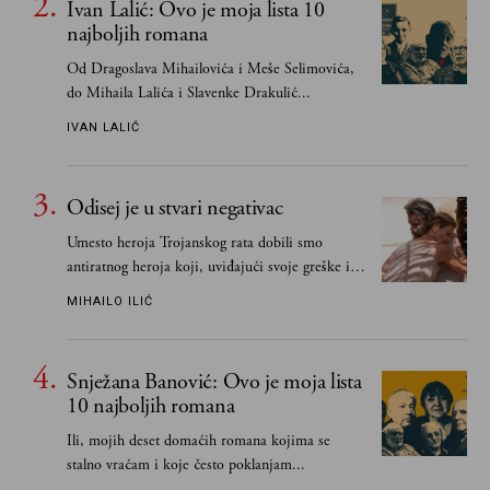
Ivan Lalić: Ovo je moja lista 10
najboljih romana
Od Dragoslava Mihailovića i Meše Selimovića,
do Mihaila Lalića i Slavenke Drakulić...
IVAN LALIĆ
Odisej je u stvari negativac
Umesto heroja Trojanskog rata dobili smo
antiratnog heroja koji, uviđajući svoje greške i
učeći na njima, shvata da postoje stvari koje su
MIHAILO ILIĆ
važnije od svih ratova, slave, novca, herojstva,
čak i pravde
Snježana Banović: Ovo je moja lista
10 najboljih romana
Ili, mojih deset domaćih romana kojima se
stalno vraćam i koje često poklanjam...