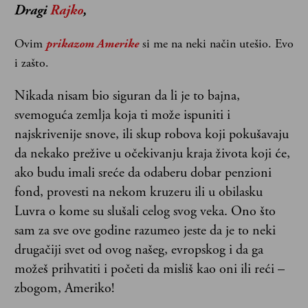
Dragi
Rajko
,
Ovim
prikazom Amerike
si me na neki način utešio. Evo
i zašto.
Nikada nisam bio siguran da li je to bajna,
svemoguća zemlja koja ti može ispuniti i
najskrivenije snove, ili skup robova koji pokušavaju
da nekako prežive u očekivanju kraja života koji će,
ako budu imali sreće da odaberu dobar penzioni
fond, provesti na nekom kruzeru ili u obilasku
Luvra o kome su slušali celog svog veka. Ono što
sam za sve ove godine razumeo jeste da je to neki
drugačiji svet od ovog našeg, evropskog i da ga
možeš prihvatiti i početi da misliš kao oni ili reći –
zbogom, Ameriko!