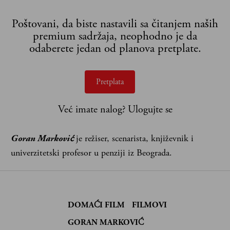
Poštovani, da biste nastavili sa čitanjem naših
premium sadržaja, neophodno je da
odaberete jedan od planova pretplate.
Pretplata
Već imate nalog?
Ulogujte se
Goran Marković
je režiser, scenarista, književnik i
univerzitetski profesor u penziji iz Beograda.
DOMAĆI FILM
FILMOVI
GORAN MARKOVIĆ