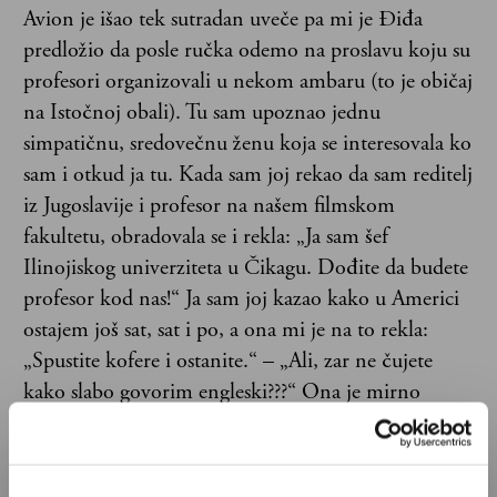
Avion je išao tek sutradan uveče pa mi je Điđa
predložio da posle ručka odemo na proslavu koju su
profesori organizovali u nekom ambaru (to je običaj
na Istočnoj obali). Tu sam upoznao jednu
simpatičnu, sredovečnu ženu koja se interesovala ko
sam i otkud ja tu. Kada sam joj rekao da sam reditelj
iz Jugoslavije i profesor na našem filmskom
fakultetu, obradovala se i rekla: „Ja sam šef
Ilinojiskog univerziteta u Čikagu. Dođite da budete
profesor kod nas!“ Ja sam joj kazao kako u Americi
ostajem još sat, sat i po, a ona mi je na to rekla:
„Spustite kofere i ostanite.“ – „Ali, zar ne čujete
kako slabo govorim engleski???“ Ona je mirno
odgovorila: „Platiću da naučite jezik.“
Imao sam, dakle, sat vremena da okrenem svoj život