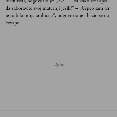
biciklista), odgovorio je: „22!“ – „Pa kako ste uspeli
da zaboravite svoj maternji jezik?“ – „Uspeo sam jer
je to bila moja ambicija“, odgovorio je i bacio se na
ćevape.