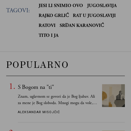
JESI LI SNIMIO OVO
JUGOSLAVIJA
TAGOVI:
RAJKO GRLIĆ
RAT U JUGOSLAVIJI
RATOVI
SRĐAN KARANOVIĆ
TITO I JA
POPULARNO
S Bogom na "ti"
Znam, uglavnom se govori da je Bog ljubav. Ali
za mene je Bog sloboda. Mnogi mogu da vole, a
tek retki mogu da podnesu slobodu
ALEKSANDAR MISOJČIĆ