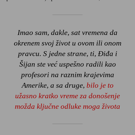
Imao sam, dakle, sat vremena da
okrenem svoj život u ovom ili onom
pravcu. S jedne strane, ti, Điđa i
Šijan ste već uspešno radili kao
profesori na raznim krajevima
Amerike, a sa druge,
bilo je to
užasno kratko vreme za donošenje
možda ključne odluke moga života