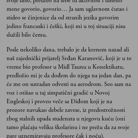
svoje delo, preuzeo na sebe tu aktivnost i umesto
mene govorio, govorio… Ja sam uglavnom ćutao i
stideo se činjenice da od stranih jezika govorim
jedino francuski i češki, koji mi u toj situaciji nisu
služili bilo čemu.
Posle nekoliko dana, trebalo je da krenem nazad ali
naš zajednički prijatelj Srđan Karanović, koji je u to
vreme bio profesor u Midl Taunu u Konektikatu,
predložio mi je da dođem do njega na jedan dan, pa
će me on sutradan odvesti na aerodrom. Seo sam na
voz i otišao u taj simpatični gradić u Novoj
Engleskoj i proveo veče sa Điđom koji je na
prozore navukao debele zavese, iz predostrožnosti
zbog stalnih upada studenata u njegovu kuću (oni
tamo plaćaju veliku školarinu i ne prežu da za svoje
pare uznemiravaju profesore čak i noću).