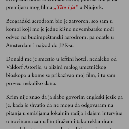
premijeru mog filma
„Tito i ja“
u Njujork.
Beogradski aerodrom bio je zatvoren, seo sam u
kombi koji me je jedne kišne novembarske noći
odveo na budimpeštanski aerodrom, pa odatle u
Amsterdam i najzad do JFK-a.
Donald me je smestio u jeftini hotel, nedaleko od
Valdorf Astorije, u blizini malog umetničkog
bioskopa u kome se prikazivao moj film, i tu sam
proveo nekoliko dana.
Krim nije znao da ja slabo govorim engleski jezik pa
je, kada je shvatio da ne mogu da odgovaram na
pitanja u emisijama lokalnih radija i dajem intervjue
u novinama sa malim tiražem i tako reklamiram