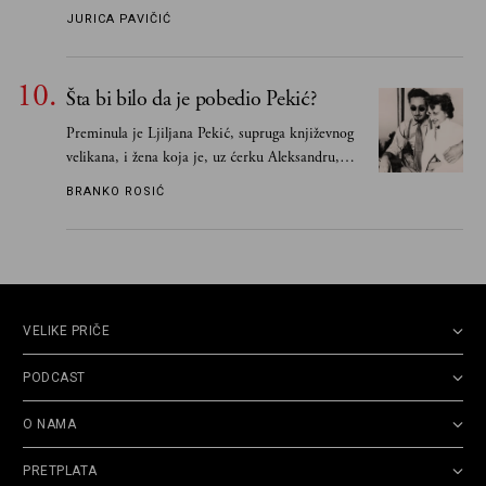
JURICA PAVIČIĆ
Šta bi bilo da je pobedio Pekić?
Preminula je Ljiljana Pekić, supruga književnog
velikana, i žena koja je, uz ćerku Aleksandru,
vodila računa o zaostavštini pisca. Ovu priču o
BRANKO ROSIĆ
njemu, njegovim političkim idejama i svim
propuštenim prilikama u Srbiji, ispričale su
upravo one koje su Borislava Pekića najbolje
poznavale
VELIKE PRIČE
PODCAST
O NAMA
PRETPLATA