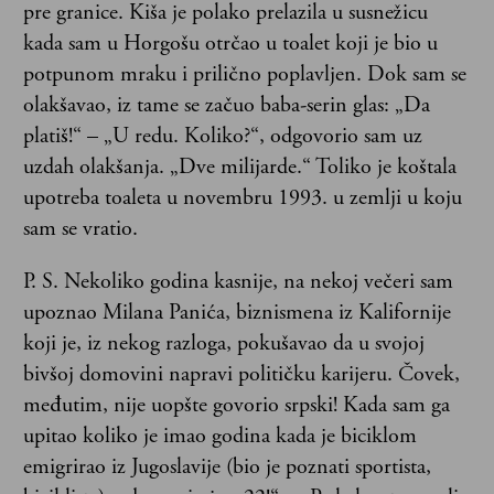
pre granice. Kiša je polako prelazila u susnežicu
kada sam u Horgošu otrčao u toalet koji je bio u
potpunom mraku i prilično poplavljen. Dok sam se
olakšavao, iz tame se začuo baba-serin glas: „Da
platiš!“ – „U redu. Koliko?“, odgovorio sam uz
uzdah olakšanja. „Dve milijarde.“ Toliko je koštala
upotreba toaleta u novembru 1993. u zemlji u koju
sam se vratio.
P. S. Nekoliko godina kasnije, na nekoj večeri sam
upoznao Milana Panića, biznismena iz Kalifornije
koji je, iz nekog razloga, pokušavao da u svojoj
bivšoj domovini napravi političku karijeru. Čovek,
međutim, nije uopšte govorio srpski! Kada sam ga
upitao koliko je imao godina kada je biciklom
emigrirao iz Jugoslavije (bio je poznati sportista,