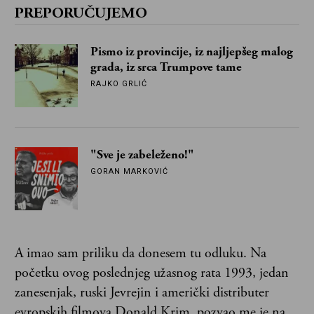
PREPORUČUJEMO
Pismo iz provincije, iz najljepšeg malog
grada, iz srca Trumpove tame
RAJKO GRLIĆ
"Sve je zabeleženo!"
GORAN MARKOVIĆ
A imao sam priliku da donesem tu odluku. Na
početku ovog poslednjeg užasnog rata 1993, jedan
zanesenjak, ruski Jevrejin i američki distributer
evropskih filmova Donald Krim, pozvao me je na