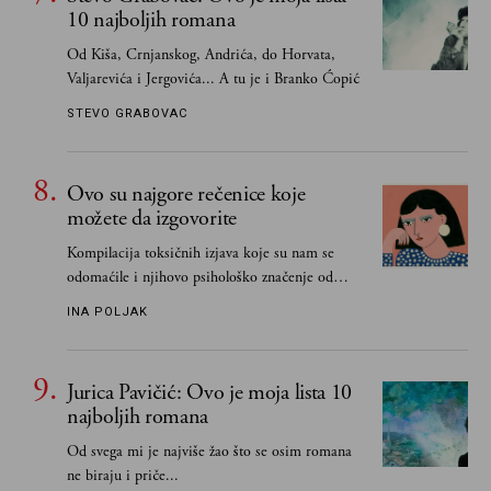
10 najboljih romana
Od Kiša, Crnjanskog, Andrića, do Horvata,
Valjarevića i Jergovića... A tu je i Branko Ćopić
STEVO GRABOVAC
Ovo su najgore rečenice koje
možete da izgovorite
Kompilacija toksičnih izjava koje su nam se
odomaćile i njihovo psihološko značenje od
„Biće ti bolje bez mene“ do „Sve se dešava sa
INA POLJAK
razlogom“
Jurica Pavičić: Ovo je moja lista 10
najboljih romana
Od svega mi je najviše žao što se osim romana
ne biraju i priče...