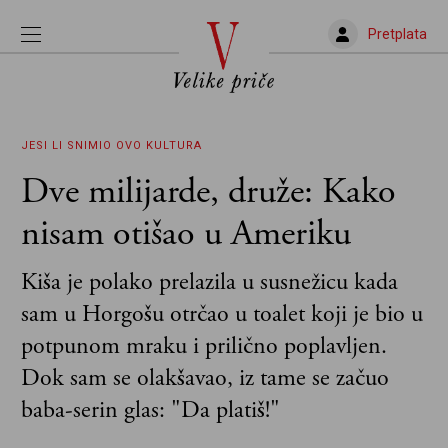
Pretplata
JESI LI SNIMIO OVO
KULTURA
Dve milijarde, druže: Kako
nisam otišao u Ameriku
Kiša je polako prelazila u susnežicu kada
sam u Horgošu otrčao u toalet koji je bio u
potpunom mraku i prilično poplavljen.
Dok sam se olakšavao, iz tame se začuo
baba-serin glas: "Da platiš!"