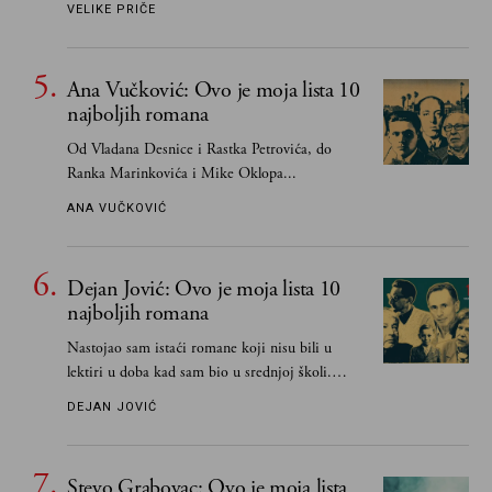
VELIKE PRIČE
Ana Vučković: Ovo je moja lista 10
najboljih romana
Od Vladana Desnice i Rastka Petrovića, do
Ranka Marinkovića i Mike Oklopa...
ANA VUČKOVIĆ
Dejan Jović: Ovo je moja lista 10
najboljih romana
Nastojao sam istaći romane koji nisu bili u
lektiri u doba kad sam bio u srednjoj školi.
Smatrao sam da su "klasici" već dovoljno
DEJAN JOVIĆ
pohvaljeni i istaknuti, pa sam se ograničio na
one romane koje sam čitao ne zato što je to bilo
obavezno, nego po vlastitom izboru
Stevo Grabovac: Ovo je moja lista