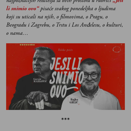
najpoznatijih reditelja sa ovih prostora u rubrici
„Jesi
li snimio ovo“
pisaće svakog ponedeljka o ljudima
koji su uticali na njih, o filmovima, o Pragu, o
Beogradu i Zagrebu, o Trstu i Los Anđelesu, o kulturi,
o nama…
***