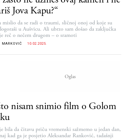
riš Jova Kapu?“
m mislio da se radi o traumi, sličnoj onoj od koje su
i logoraši u Aušvicu. Ali ubrzo sam došao da zaključka
je reč o nečem drugom – o sramoti
 MARKOVIĆ
10.02.2025.
to nisam snimio film o Golom
oku
 je bila da čitavu priču vremenski sažmemo u jedan dan,
onaj kad ga je posjetio Aleksandar Ranković, tadašnji