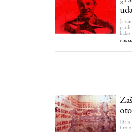
uda
Ja sa
patil
kako 
GORAN
Zaš
ot
Ideja
i to 