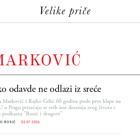
MARKOVIĆ
o odavde ne odlazi iz sreće
 Marković i Rajko Grlić 60 godina posle prve klape na
u Pragu prisećaju se svih šest decenija svog života i
u podkastu "Rosić i drugovi"
O ROSIĆ
02.07.2026.