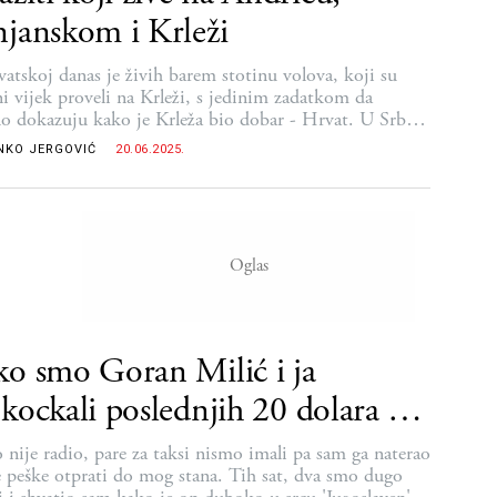
janskom i Krleži
atskoj danas je živih barem stotinu volova, koji su
ni vijek proveli na Krleži, s jedinim zadatkom da
o dokazuju kako je Krleža bio dobar - Hrvat. U Srbiji
k malo bolje s tumačima Andrića, dok je tumačenje
NKO JERGOVIĆ
20.06.2025.
nskog nacionalistička sadomazohistička perverzija
o smo Goran Milić i ja
kockali poslednjih 20 dolara u
antik Sitiju
 nije radio, pare za taksi nismo imali pa sam ga naterao
 peške otprati do mog stana. Tih sat, dva smo dugo