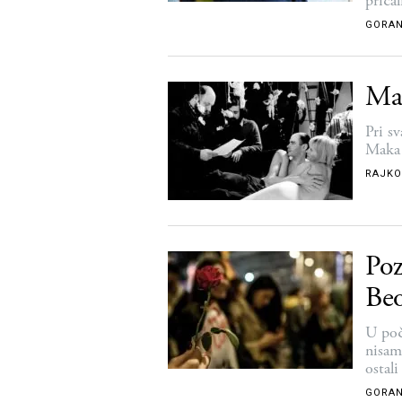
priča
GORAN
Ma
Pri s
Maka 
RAJKO
Poz
Be
U poč
nisam
ostal
GORAN