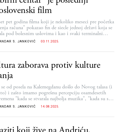
oslovenski film
set pet godina filma koji je nekoliko meseci pre početka
enja računa" pokazao fin de siecle jednoj državi koja se
jala pod bolesnim uslovima i kao i svaki terminalni
ik, imala veličanstvene ali prekratke uzlete lucidnosti i
ANDAR S. JANKOVIĆ
03.11.2025.
riji, plemenito utemeljene ideje
tura zaborava protiv kulture
anja
 se od posela na Kalemegdanu došlo do Novog talasa (i
to) i zašto imamo pogrešnu percepciju osamdesetih
remena "kada se stvarala najbolja muzika", "kada su se
i najbolji filmovi"
ANDAR S. JANKOVIĆ
14.08.2025.
aziti koji žive na Andriću,