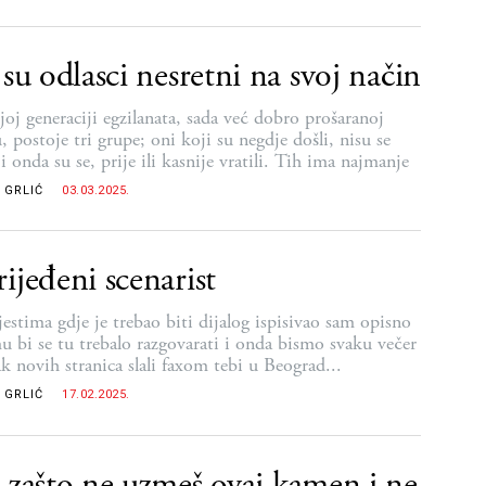
 su odlasci nesretni na svoj način
oj generaciji egzilanata, sada već dobro prošaranoj
 postoje tri grupe; oni koji su negdje došli, nisu se
 i onda su se, prije ili kasnije vratili. Tih ima najmanje
 GRLIĆ
03.03.2025.
ijeđeni scenarist
estima gdje je trebao biti dijalog ispisivao sam opisno
u bi se tu trebalo razgovarati i onda bismo svaku večer
ak novih stranica slali faxom tebi u Beograd...
 GRLIĆ
17.02.2025.
 zašto ne uzmeš ovaj kamen i ne