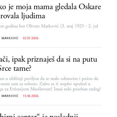
o je moja mama gledala Oskare
erovala ljudima
est godina bez Olivere Marković (3. maj 1925 - 2. jul
)
 MARKOVIĆ
02.07.2026.
či, ipak priznaješ da si na putu
Srce tame?
am u obližnji paviljon da se malo odmorim i počeo da
varam sam sa sobom: Zašto se ti uopšte upuštaš u
gu za Evženijom Musilovom? Imaš neki poseban razlog?
 MARKOVIĆ
15.06.2026.
birni centar“ je poslednji