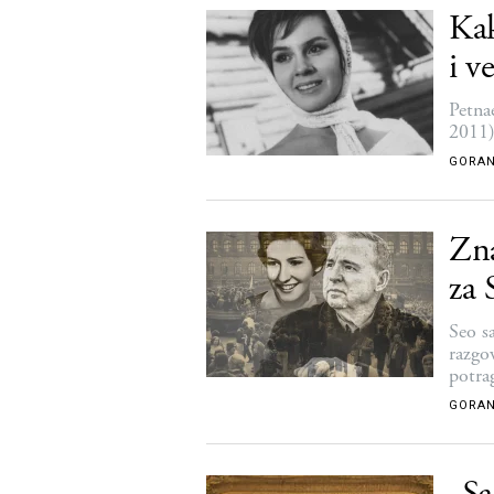
Kak
i v
Petna
2011
GORAN
Zna
za 
Seo s
razgo
potra
GORAN
„Sa