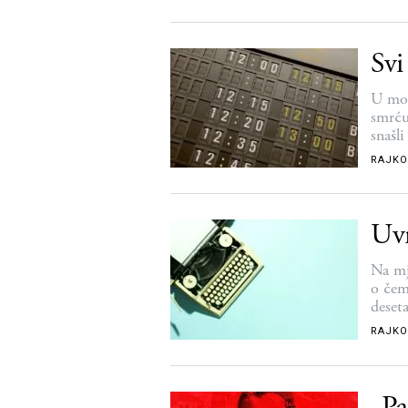
Svi
U moj
smrću,
snašli
RAJKO
Uvr
Na mj
o čem
deset
RAJKO
„Pa