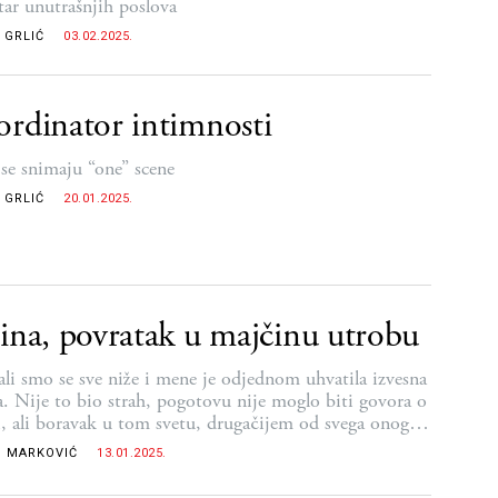
tar unutrašnjih poslova
 GRLIĆ
03.02.2025.
rdinator intimnosti
se snimaju “one” scene
 GRLIĆ
20.01.2025.
ina, povratak u majčinu utrobu
ali smo se sve niže i mene je odjednom uhvatila izvesna
a. Nije to bio strah, pogotovu nije moglo biti govora o
i, ali boravak u tom svetu, drugačijem od svega onoga
e predstavljalo moje životno iskustvo, počeo je da me
 MARKOVIĆ
13.01.2025.
 pritiska