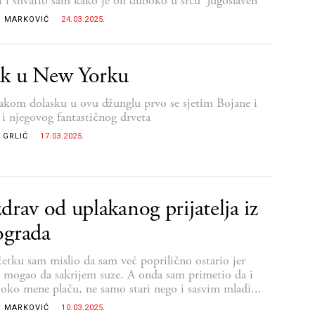
li i shvatio sam kako je on duboko u srcu 'Jugoslaven'
 MARKOVIĆ
24.03.2025.
k u New Yorku
vakom dolasku u ovu džunglu prvo se sjetim Bojane i
i njegovog fantastičnog drveta
 GRLIĆ
17.03.2025.
drav od uplakanog prijatelja iz
ograda
etku sam mislio da sam već poprilično ostario jer
 mogao da sakrijem suze. A onda sam primetio da i
i oko mene plaču, ne samo stari nego i sasvim mladi...
 MARKOVIĆ
10.03.2025.