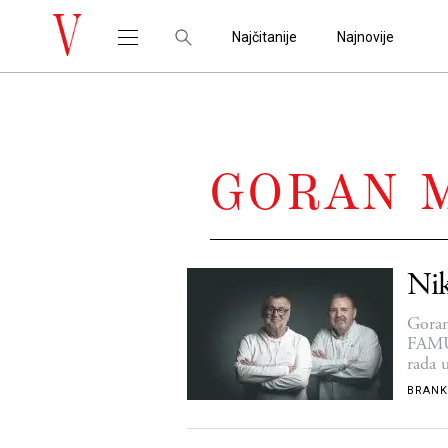
Najčitanije
Najnovije
GORAN 
Nik
Goran
FAMU 
rada 
BRANK