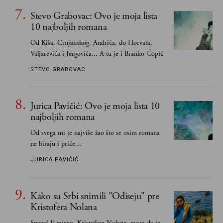
upravo one koje su Borislava Pekića najbolje
Stevo Grabovac: Ovo je moja lista
poznavale
10 najboljih romana
Od Kiša, Crnjanskog, Andrića, do Horvata,
Valjarevića i Jergovića... A tu je i Branko Ćopić
STEVO GRABOVAC
Jurica Pavičić: Ovo je moja lista 10
najboljih romana
Od svega mi je najviše žao što se osim romana
ne biraju i priče...
JURICA PAVIČIĆ
Kako su Srbi snimili "Odiseju" pre
Kristofera Nolana
Spavaš li mirno, Kristofere Nolane, mora da je