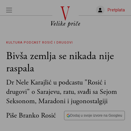
Pretplata
KULTURA
PODCAST
ROSIĆ I DRUGOVI
Bivša zemlja se nikada nije
raspala
Dr Nele Karajlić u podcastu "Rosić i
drugovi" o Sarajevu, ratu, svađi sa Sejom
Seksonom, Maradoni i jugonostalgiji
Piše Branko Rosić
Dodaj u svoje izvore na Googleu