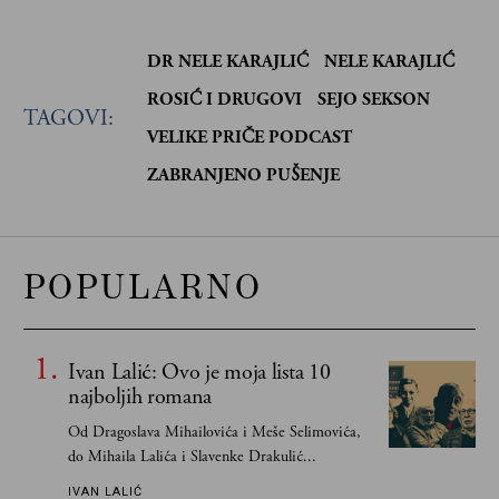
DR NELE KARAJLIĆ
NELE KARAJLIĆ
ROSIĆ I DRUGOVI
SEJO SEKSON
TAGOVI:
VELIKE PRIČE PODCAST
ZABRANJENO PUŠENJE
POPULARNO
Ivan Lalić: Ovo je moja lista 10
najboljih romana
Od Dragoslava Mihailovića i Meše Selimovića,
do Mihaila Lalića i Slavenke Drakulić...
IVAN LALIĆ