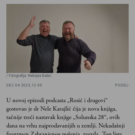
/ Fotografija: Nebojša Babić
DEC 04 2023,
12:00
PODELI
U novoj epizodi podcasta „Rosić i drugovi“
gostovao je dr Nele Karajlić čija je nova knjiga,
tačnije treći nastavak knjige „Solunska 28“, ovih
dana na vrhu najprodavanijih u zemlji. Nekadašnji
frontmen Zabranjenog pušenja, zvezda „Top liste