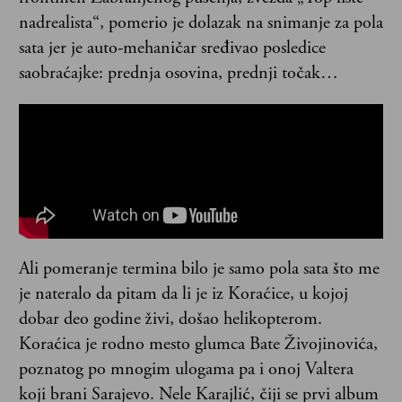
nadrealista“, pomerio je dolazak na snimanje za pola
sata jer je auto-mehaničar sređivao posledice
saobraćajke: prednja osovina, prednji točak…
Ali pomeranje termina bilo je samo pola sata što me
je nateralo da pitam da li je iz Koraćice, u kojoj
dobar deo godine živi, došao helikopterom.
Koraćica je rodno mesto glumca Bate Živojinovića,
poznatog po mnogim ulogama pa i onoj Valtera
koji brani Sarajevo. Nele Karajlić, čiji se prvi album