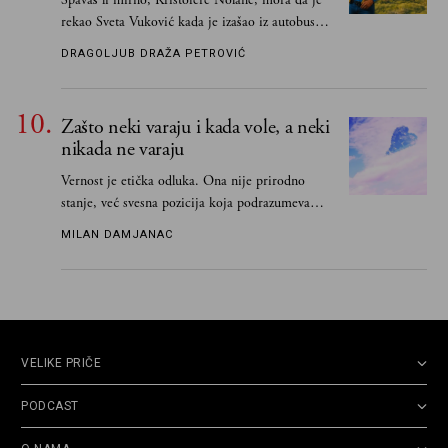
rekao Sveta Vuković kada je izašao iz autobusa i
čim je stigao kući pozvao Vojkana
DRAGOLJUB DRAŽA PETROVIĆ
Borisavljevića, izrecitovao mu stihove, a ovaj se
oduševio i rekao mu da pesmu odmah pošalje
Grku poštom u Grčku
Zašto neki varaju i kada vole, a neki
nikada ne varaju
Vernost je etička odluka. Ona nije prirodno
stanje, već svesna pozicija koja podrazumeva
ograničenje sopstvenih impulsa
MILAN DAMJANAC
VELIKE PRIČE
PODCAST