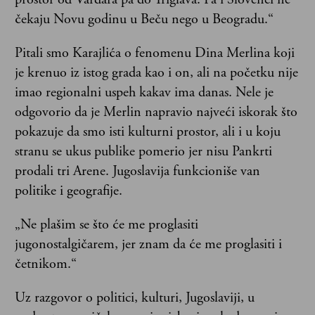
čekaju Novu godinu u Beču nego u Beogradu.“
Pitali smo Karajlića o fenomenu Dina Merlina koji
je krenuo iz istog grada kao i on, ali na početku nije
imao regionalni uspeh kakav ima danas. Nele je
odgovorio da je Merlin napravio najveći iskorak što
pokazuje da smo isti kulturni prostor, ali i u koju
stranu se ukus publike pomerio jer nisu Pankrti
prodali tri Arene. Jugoslavija funkcioniše van
politike i geografije.
„Ne plašim se što će me proglasiti
jugonostalgičarem, jer znam da će me proglasiti i
četnikom.“
Uz razgovor o politici, kulturi, Jugoslaviji, u