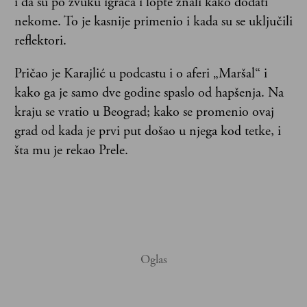
i da su po zvuku igrača i lopte znali kako dodati
nekome. To je kasnije primenio i kada su se uključili
reflektori.
Pričao je Karajlić u podcastu i o aferi „Maršal“ i
kako ga je samo dve godine spaslo od hapšenja. Na
kraju se vratio u Beograd; kako se promenio ovaj
grad od kada je prvi put došao u njega kod tetke, i
šta mu je rekao Prele.