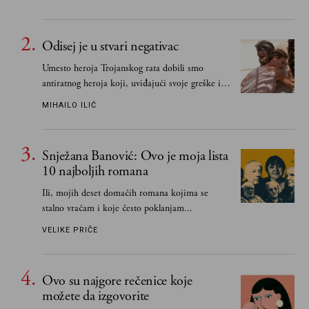
Odisej je u stvari negativac
Umesto heroja Trojanskog rata dobili smo
antiratnog heroja koji, uviđajući svoje greške i
učeći na njima, shvata da postoje stvari koje su
MIHAILO ILIĆ
važnije od svih ratova, slave, novca, herojstva,
čak i pravde
Snježana Banović: Ovo je moja lista
10 najboljih romana
Ili, mojih deset domaćih romana kojima se
stalno vraćam i koje često poklanjam...
VELIKE PRIČE
Ovo su najgore rečenice koje
možete da izgovorite