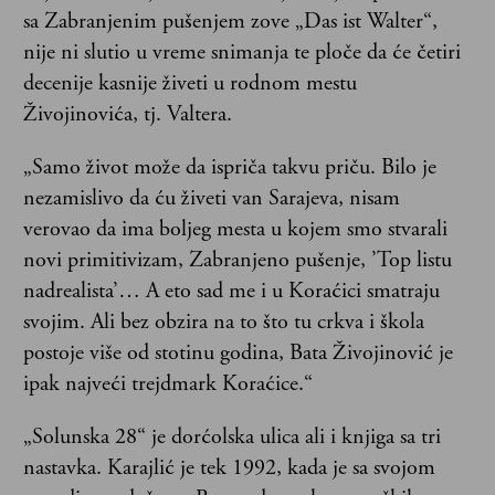
sa Zabranjenim pušenjem zove „Das ist Walter“,
nije ni slutio u vreme snimanja te ploče da će četiri
decenije kasnije živeti u rodnom mestu
Živojinovića, tj. Valtera.
„Samo život može da ispriča takvu priču. Bilo je
nezamislivo da ću živeti van Sarajeva, nisam
verovao da ima boljeg mesta u kojem smo stvarali
novi primitivizam, Zabranjeno pušenje, ’Top listu
nadrealista’… A eto sad me i u Koraćici smatraju
svojim. Ali bez obzira na to što tu crkva i škola
postoje više od stotinu godina, Bata Živojinović je
ipak najveći trejdmark Koraćice.“
„Solunska 28“ je dorćolska ulica ali i knjiga sa tri
nastavka. Karajlić je tek 1992, kada je sa svojom