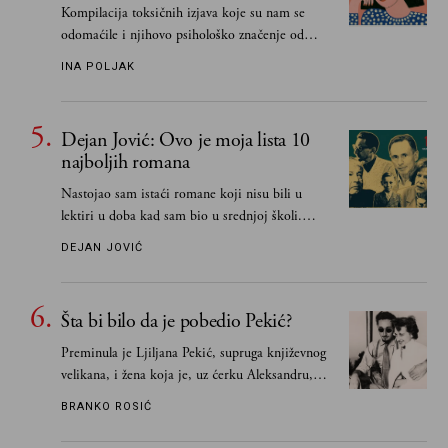
Kompilacija toksičnih izjava koje su nam se
odomaćile i njihovo psihološko značenje od
„Biće ti bolje bez mene“ do „Sve se dešava sa
INA POLJAK
razlogom“
Dejan Jović: Ovo je moja lista 10
najboljih romana
Nastojao sam istaći romane koji nisu bili u
lektiri u doba kad sam bio u srednjoj školi.
Smatrao sam da su "klasici" već dovoljno
DEJAN JOVIĆ
pohvaljeni i istaknuti, pa sam se ograničio na
one romane koje sam čitao ne zato što je to bilo
obavezno, nego po vlastitom izboru
Šta bi bilo da je pobedio Pekić?
Preminula je Ljiljana Pekić, supruga književnog
velikana, i žena koja je, uz ćerku Aleksandru,
vodila računa o zaostavštini pisca. Ovu priču o
BRANKO ROSIĆ
njemu, njegovim političkim idejama i svim
propuštenim prilikama u Srbiji, ispričale su