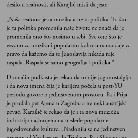
desilo u realnosti, ali Karajlić misli da jeste.
„Naša realnost je ta muzika a ne ta politika. To što
je ta politika promenila naše živote ne znači da je
promenila ono što nosimo u sebi. Sve ono što je
vezano za muziku i popularnu kulturu nama daje za
pravo da kažemo da se Jugoslavija nikada nije
raspala. Raspala se samo geografija i politika.“
Domaćin podkasta je rekao da to nije jugonostalgija
i da nova imena čija je karijera počela u post-YU
periodu govore o jedinstvenom prostoru. Pa i Prija
je prodala pet Arena u Zagrebu a ne neki austrijski
pevač. Karajlić je rekao da je i ta nova muzička
industrija naslonjena na nasleđe popularne
jugoslovenske kulture. „Naslonila se na jedinstven
prostor od Vardara pa do Triglava. Pa i Slovenci ne