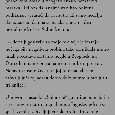
porodicom došao u Beograd s malo nemačkih
maraka i željom da iznajmi stan kao pošteni
podstanar, verujući da će rat trajati samo nedelju
dana, saznao da ima stanarska prava na deo
porodične kuće u Solunskoj ulici.
„U doba Jugoslavije za moje roditelje je imanje
nečega bila negativna osobina tako da nikada nismo
imali predstavu da tamo negde u Beogradu na
Dorćolu imamo prava na neki stambeni prostor.
Naravno nismo živeli u njoj ni dana, ali sam
zahvaljujući toj adresi dobio dokumente u Srbiji a i
tri knjige.“
U novom nastavku „Solunske“ govori se pomalo i o
alternativnoj istoriji i građanima Jugoslavije koji su
spasli zemlju zahvaljujući rokenrolu. To se nije