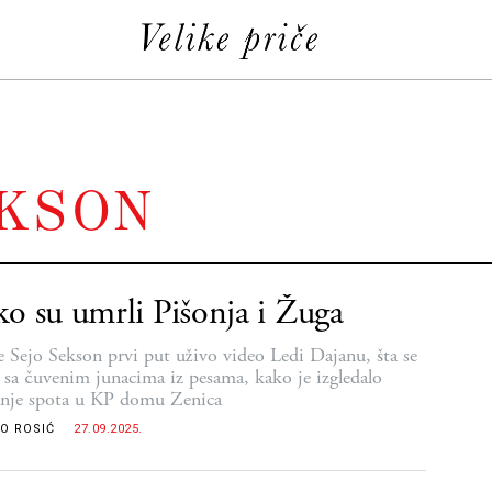
EKSON
o su umrli Pišonja i Žuga
e Sejo Sekson prvi put uživo video Ledi Dajanu, šta se
o sa čuvenim junacima iz pesama, kako je izgledalo
nje spota u KP domu Zenica
O ROSIĆ
27.09.2025.