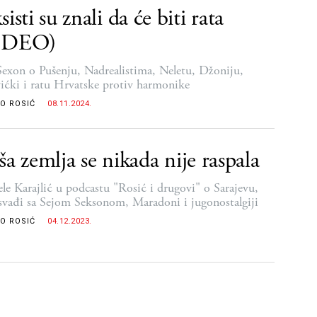
sisti su znali da će biti rata
IDEO)
Sexon o Pušenju, Nadrealistima, Neletu, Džoniju,
vićki i ratu Hrvatske protiv harmonike
O ROSIĆ
08.11.2024.
ša zemlja se nikada nije raspala
le Karajlić u podcastu "Rosić i drugovi" o Sarajevu,
 svađi sa Sejom Seksonom, Maradoni i jugonostalgiji
O ROSIĆ
04.12.2023.