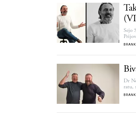
Tak
(V
Sejo 
Prijo
BRANK
Biv
Dr Ne
ratu,
BRANK