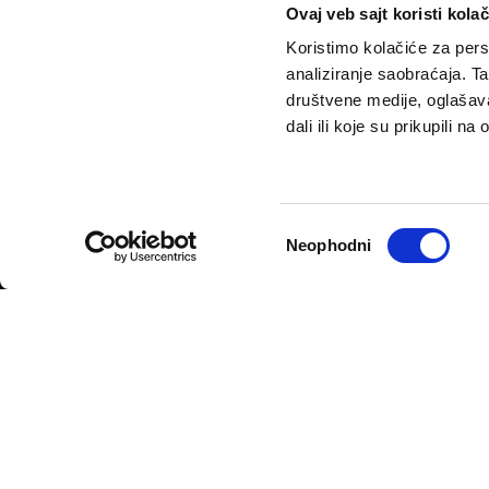
Ovaj veb sajt koristi kolač
Koristimo kolačiće za perso
analiziranje saobraćaja. T
društvene medije, oglašava
dali ili koje su prikupili n
VELIKE PRIČE
PODCAST
Politika
Pantelićev Geor
Sport
Faktor 50+
Избор
Neophodni
Psihologija
Rosić i drugovi
сагласности
Fikcija
Politika privatnosti
Opšti uslovi korišćenja
Politika rekla
© 2026
Velike priče
- TCT News and Entertainment - Sva prava 