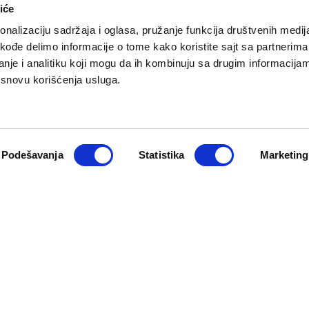
iće
nalizaciju sadržaja i oglasa, pružanje funkcija društvenih medija
akođe delimo informacije o tome kako koristite sajt sa partnerima
nje i analitiku koji mogu da ih kombinuju sa drugim informacija
a osnovu korišćenja usluga.
O NAMA
PRETPLATA
eport
Impresum
Pretplati se
Pokloni prija
Marketing
Podešavanja
Statistika
Marketing
Newsletter
Kontakt
macija
Cookie Policy
zadržana. Developed by
Cubes