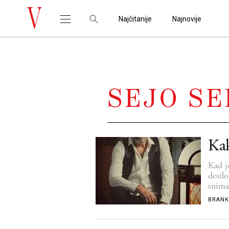
Najčitanije
Najnovije
SEJO S
Kak
Kad j
desil
snima
BRANK