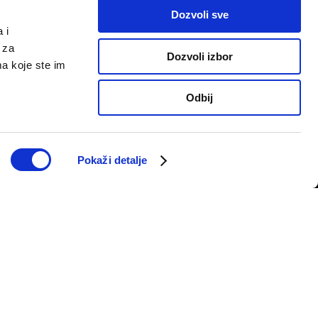
Dozvoli sve
 i
 za
Dozvoli izbor
ma koje ste im
Odbij
PRATITE NAS
telju
Pokaži detalje