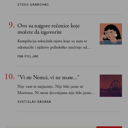
STEVO GRABOVAC
Ovo su najgore rečenice koje
možete da izgovorite
Kompilacija toksičnih izjava koje su nam se
odomaćile i njihovo psihološko značenje od
„Biće ti bolje bez mene“ do „Sve se dešava sa
INA POLJAK
razlogom“
"Vi ste Nemci, vi ne znate..."
Nije vam to najjasnije. Nije bilo jasno ni
Martensu. Ni meni decenijama nije bilo jasno...
SVETISLAV BASARA