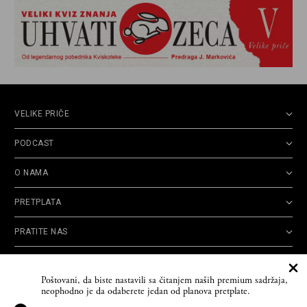
VELIKE PRIČE
PODCAST
O NAMA
PRETPLATA
PRATITE NAS
Politika
Opšti uslovi
Politika
Cookie
Poštovani, da biste nastavili sa čitanjem naših premium sadržaja,
privatnosti
korišćenja
reklamacija
Policy
neophodno je da odaberete jedan od planova pretplate.
© 2026
Velike priče
- TCT News and Entertainment - Sva prava zadržana. Developed
by
Cubes