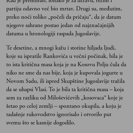
Kad je preminuo, ionako je za državu, režim i
partiju odavno već bio mrtav. Drugi su, međutim,
preko noći toliko „počeli da pričaju“, da je datum
njegove sahrane postao jedan od najznačajnijih
datuma u hronologiji raspada Jugoslavije.
Te desetine, a mnogi kažu i stotine hiljada ljudi,
koje su ispratile Rankovića u večni počinak, bila je
to ista kritična masa koja je na Kosovu Polju čula da
niko ne sme da nas bije, koja je kupovala jogurte u
Novom Sadu, ili ispred Skupštine Jugoslavije tražila
da se uhapsi Vlasi. To je bila ta kritična masa – koja
sem za razliku od Miloševićevih „kosovaca“ koje je
šetao po celoj zemlji – spontano okupila, a koju je
tadašnje rukovodstvo ignorisalo i otvorilo put
svemu što se kasnije dogodilo.