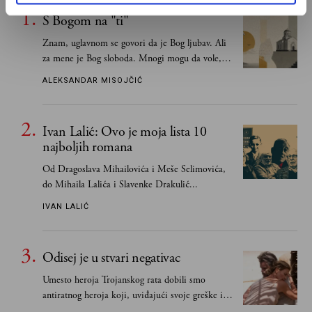
S Bogom na "ti"
Znam, uglavnom se govori da je Bog ljubav. Ali
za mene je Bog sloboda. Mnogi mogu da vole, a
tek retki mogu da podnesu slobodu
ALEKSANDAR MISOJČIĆ
Ivan Lalić: Ovo je moja lista 10
najboljih romana
Od Dragoslava Mihailovića i Meše Selimovića,
do Mihaila Lalića i Slavenke Drakulić...
IVAN LALIĆ
Odisej je u stvari negativac
Umesto heroja Trojanskog rata dobili smo
antiratnog heroja koji, uviđajući svoje greške i
učeći na njima, shvata da postoje stvari koje su