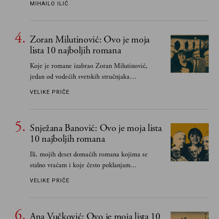
MIHAILO ILIĆ
važnije od svih ratova, slave, novca, herojstva,
čak i pravde
Zoran Milutinović: Ovo je moja
lista 10 najboljih romana
Koje je romane izabrao Zoran Milutinović,
jedan od vodećih svetskih stručnjaka
južnoslovenske književnosti
VELIKE PRIČE
Snježana Banović: Ovo je moja lista
10 najboljih romana
Ili, mojih deset domaćih romana kojima se
stalno vraćam i koje često poklanjam...
VELIKE PRIČE
Ana Vučković: Ovo je moja lista 10