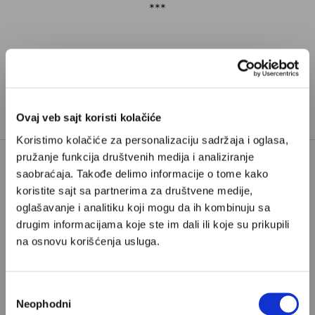
***
Ovaj veb sajt koristi kolačiće
Koristimo kolačiće za personalizaciju sadržaja i oglasa,
pružanje funkcija društvenih medija i analiziranje
saobraćaja. Takođe delimo informacije o tome kako
Poštovani, da biste nastavili sa čitanjem naših
koristite sajt sa partnerima za društvene medije,
premium sadržaja, neophodno je da
oglašavanje i analitiku koji mogu da ih kombinuju sa
odaberete jedan od planova pretplate.
drugim informacijama koje ste im dali ili koje su prikupili
na osnovu korišćenja usluga.
Pretplata
Избор
Neophodni
Već imate nalog?
Ulogujte se
сагласности