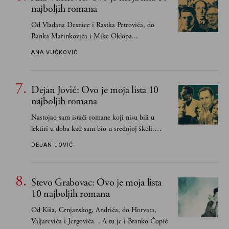
najboljih romana
Od Vladana Desnice i Rastka Petrovića, do
Ranka Marinkovića i Mike Oklopa...
ANA VUČKOVIĆ
Dejan Jović: Ovo je moja lista 10
najboljih romana
Nastojao sam istaći romane koji nisu bili u
lektiri u doba kad sam bio u srednjoj školi.
Smatrao sam da su "klasici" već dovoljno
DEJAN JOVIĆ
pohvaljeni i istaknuti, pa sam se ograničio na
one romane koje sam čitao ne zato što je to bilo
obavezno, nego po vlastitom izboru
Stevo Grabovac: Ovo je moja lista
10 najboljih romana
Od Kiša, Crnjanskog, Andrića, do Horvata,
Valjarevića i Jergovića... A tu je i Branko Ćopić