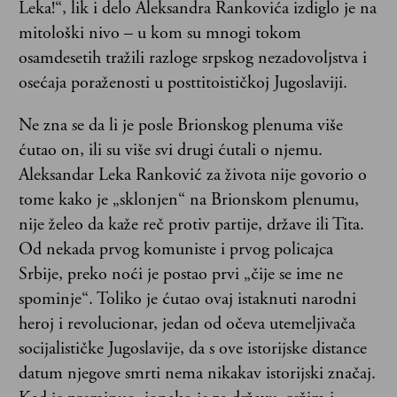
Leka!“, lik i delo Aleksandra Rankovića izdiglo je na
mitološki nivo – u ko
m
su mnogi tokom
osamdesetih tražili razloge srpskog nezadovoljstva i
osećaja poraženosti u posttitoističkoj Jugoslaviji.
Ne zna se da li je posle Brionskog plenuma više
ćutao on, ili su više svi drugi ćutali o njemu.
Aleksandar Leka Ranković za života nije govorio o
tome kako je „sklonjen“ na Brionskom plenumu,
nije želeo da kaže reč protiv partije, države ili Tita.
Od nekada prvog komuniste i prvog policajca
Srbije, preko noći je postao prvi „čije se ime ne
spominje“. Toliko je ćutao ovaj istaknuti narodni
heroj i revolucionar, jedan od očeva utemeljivača
socijalističke Jugoslavije, da s ove istorijske distance
datum njegove smrti nema nikakav istorijski značaj.