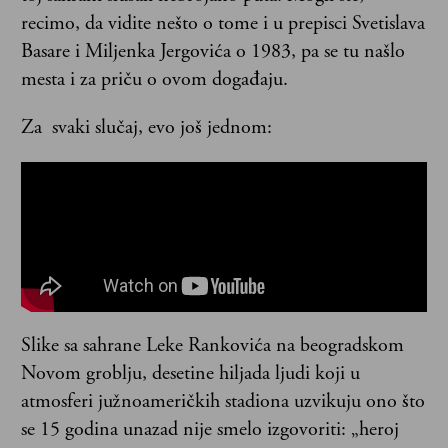
recimo, da vidite nešto o tome i u prepisci Svetislava
Basare i Miljenka Jergovića o 1983, pa se tu našlo
mesta i za priču o ovom događaju.
Za svaki slučaj, evo još jednom:
Slike sa sahrane Leke Rankovića na beogradskom
Novom groblju, desetine hiljada ljudi koji u
atmosferi južnoameričkih stadiona uzvikuju ono što
se 15 godina unazad nije smelo izgovoriti: „heroj