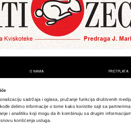
O NAMA
PRETPLATA
eport
Impresum
Pretplati se
Pokloni prija
Marketing
iće
Newsletter
Kontakt
nalizaciju sadržaja i oglasa, pružanje funkcija društvenih medija
akođe delimo informacije o tome kako koristite sajt sa partnerima
nje i analitiku koji mogu da ih kombinuju sa drugim informacija
a osnovu korišćenja usluga.
macija
Cookie Policy
zadržana. Developed by
Cubes