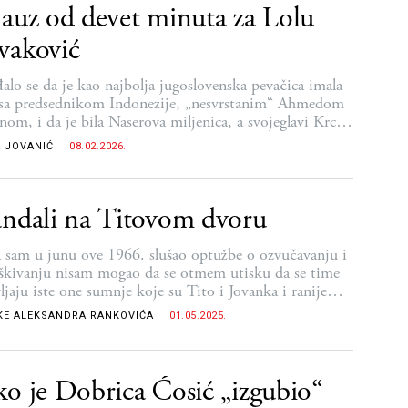
auz od devet minuta za Lolu
vaković
alo se da je kao najbolja jugoslovenska pevačica imala
 sa predsednikom Indonezije, „nesvrstanim“ Ahmedom
nom, i da je bila Naserova miljenica, a svojeglavi Krcun
že-bolje izvadio ruku iz džepa, kada je, jednom,
 JOVANIĆ
08.02.2026.
jno, u Košutnjaku, prošla pored njega
ndali na Titovom dvoru
 sam u junu ove 1966. slušao optužbe o ozvučavanju i
uškivanju nisam mogao da se otmem utisku da se time
ljaju iste one sumnje koje su Tito i Jovanka i ranije
"
KE ALEKSANDRA RANKOVIĆA
01.05.2025.
o je Dobrica Ćosić „izgubio“