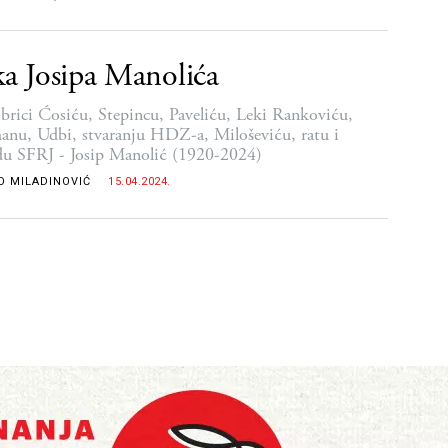
ka Josipa Manolića
rici Ćosiću, Stepincu, Paveliću, Leki Rankoviću,
nu, Udbi, stvaranju HDZ-a, Miloševiću, ratu i
du SFRJ - Josip Manolić (1920-2024)
O MILADINOVIĆ
15.04.2024.