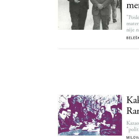
me
"Posl
mater
nije n
ga kor
BELEŠ
Kak
Ra
Kazao
"polit
MILOVA