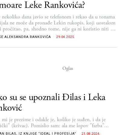
moare Leke Rankovića?
e nekoliko dana javio se telefonom i rekao da u tonama
ijala ne može da pronađe Lekin rukopis, koji uostalom
i pročitao, pa, shodno tome, nije ga ni koristio niti će
istiti..."
KE ALEKSANDRA RANKOVIĆA
29.04.2025.
o su se upoznali Đilas i Leka
nković
 mi je prezime i odakle je, koliko je suđen, i da je
ički" (krivac). Pomislio sam: ala me lopov "farba"...
N ĐILAS, IZ KNJIGE “IDEAL I PROFESIJA”
21.08.2024.