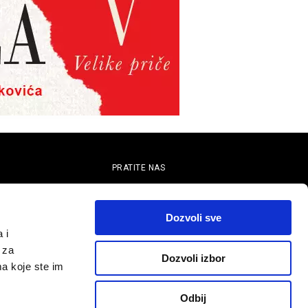
PRATITE NAS
telju
Dozvoli sve
 i
 za
Dozvoli izbor
ma koje ste im
Odbij