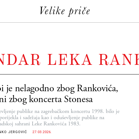
NDAR LEKA RAN
i je nelagodno zbog Rankovića,
i zbog koncerta Stonesa
vljenje publike na zagrebačkom koncertu 1998. bilo je
porijekla i sadržaja kao i oduševljenje publike na
adskoj sahrani Leke Rankovića 1983.
NKO JERGOVIĆ
27.03.2026.