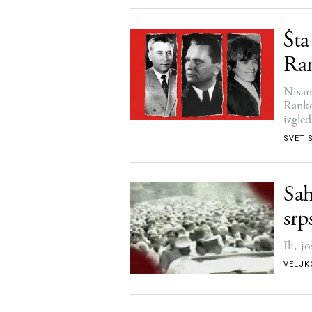
Šta
Ran
Nisam
Ranko
izgle
je um
SVETI
Sah
srp
Ili, 
VELJK