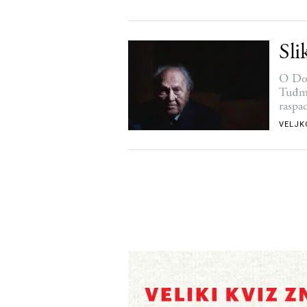
Sli
O Dob
Tuđma
raspa
VELJK