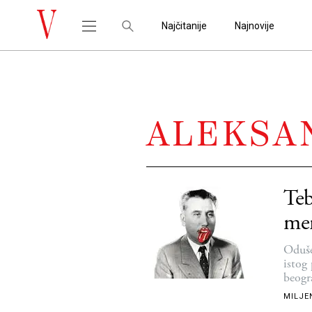
Najčitanije
Najnovije
ALEKSA
Teb
men
Oduše
istog 
beogr
MILJE