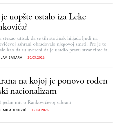
 je uopšte ostalo iza Leke
kovića?
 stekao utisak da se tih stotinak hiljada ljudi na
vićevoj sahrani obradovalo njegovoj smrti. Pre je to
dalo kao da su uvereni da je uradio pravu stvar time što
ro
SLAV BASARA
20.03.2026.
rana na kojoj je ponovo rođen
ski nacionalizam
još jedan mit o Rankovićevoj sahrani
O MILADINOVIĆ
12.03.2026.