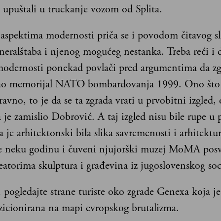
upuštali u truckanje vozom od Splita.
aspektima modernosti priča se i povodom čitavog sl
neralštaba i njenog mogućeg nestanka. Treba reći i d
 modernosti ponekad povlači pred argumentima da zg
ao memorijal NATO bombardovanja 1999. Ono što 
ravno, to je da se ta zgrada vrati u prvobitni izgled,
je zamislio Dobrović. A taj izgled nisu bile rupe u 
a je arhitektonski bila slika savremenosti i arhitektu
re neku godinu i čuveni njujorški muzej MoMA posv
eatorima skulptura i građevina iz jugoslovenskog soc
pogledajte strane turiste oko zgrade Genexa koja je
zicionirana na mapi evropskog brutalizma.