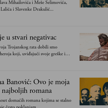
ava Mihailovića i Meše Selimovića,
Lalića i Slavenke Drakulić...
je u stvari negativac
oja Trojanskog rata dobili smo
heroja koji, uviđajući svoje greške i
ima, shvata da postoje stvari koje su
svih ratova, slave, novca, herojstva, čak
na Banović: Ovo je moja
0 najboljih romana
 deset domaćih romana kojima se stalno
je često poklanjam...