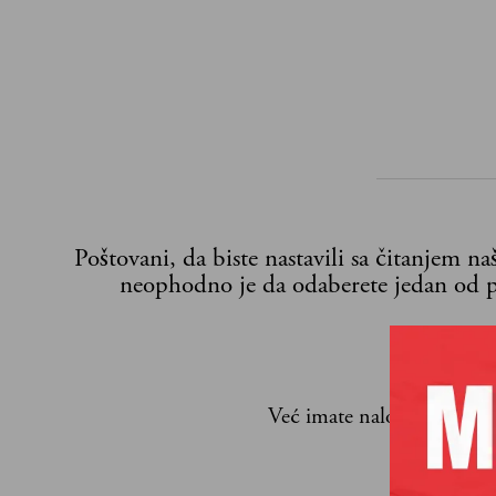
Poštovani, da biste nastavili sa čitanjem n
neophodno je da odaberete jedan od p
Već imate nalog?
Ulogujte
Branko Ros