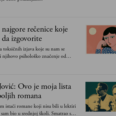
najgore rečenice koje
da izgovorite
 toksičnih izjava koje su nam se
i njihovo psihološko značenje od
lje bez mene“ do „Sve se dešava sa
ović: Ovo je moja lista
boljih romana
m istaći romane koji nisu bili u lektiri
 sam bio u srednjoj školi. Smatrao sam