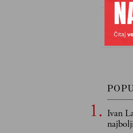
TAGOVI
POP
Ivan La
najbol