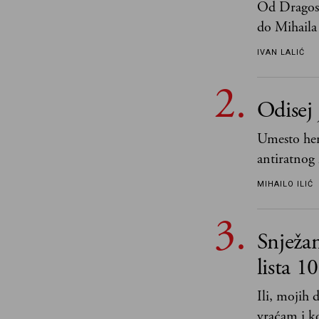
Od Dragosl
do Mihaila 
IVAN LALIĆ
Odisej 
Umesto her
antiratnog 
učeći na nj
MIHAILO ILIĆ
važnije od 
i pravde
Snježa
lista 1
Ili, mojih
vraćam i ko