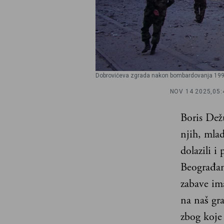
Dobrovićeva zgrada nakon bombardovanja 1999.
NOV 14 2025,
05:
Boris Dežu
njih, mla
dolazili i
Beograđani
zabave im
na naš gr
zbog koje