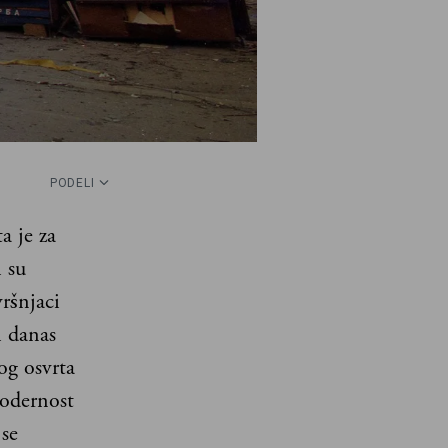
PODELI
a je za
 su
vršnjaci
i danas
og osvrta
modernost
se