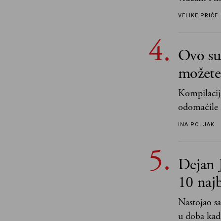
VELIKE PRIČE
Ovo su 
možete 
Kompilacija
odomaćile 
„Biće ti bo
INA POLJAK
razlogom“
Dejan J
10 naj
Nastojao sa
u doba kad