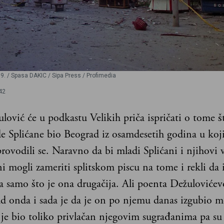
 / Spasa DAKIC / Sipa Press / Profimedia
42
lović će u podkastu Velikih priča ispričati o tome št
de Splićane bio Beograd iz osamdesetih godina u koji
 provodili se. Naravno da bi mladi Splićani i njihovi 
 mogli zameriti splitskom piscu na tome i rekli da 
a samo što je ona drugačija. Ali poenta Dežulovićev
ad onda i sada je da je on po njemu danas izgubio 
 je bio toliko privlačan njegovim sugrađanima pa su 