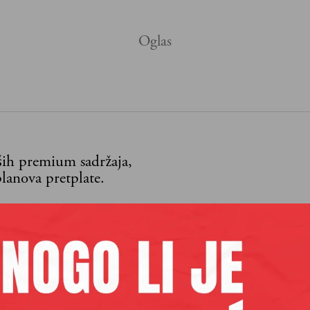
aših premium sadržaja,
lanova pretplate.
Pretplata
 se
ić
je urednik kulture na Velikim pričama.