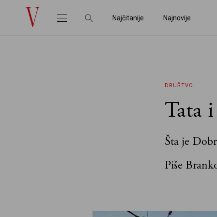
Najčitanije
Najnovije
DRUŠTVO
Tata i
Šta je Dobr
Piše Brank