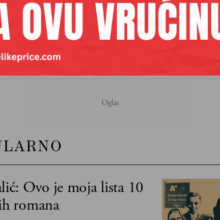
ARHITEKTURA
BEOGRAD
DŽARED KUŠNER
GENER
:
NATO BOMBARDOVANJE
NIKOLA DOBROVIĆ
ULARNO
lić: Ovo je moja lista 10
jih romana