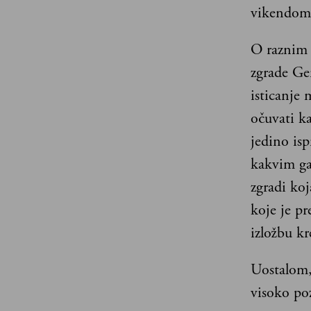
vikendom 
O raznim 
zgrade Ge
isticanje
očuvati k
jedino isp
kakvim ga 
zgradi koj
koje je p
izložbu kr
Uostalom, 
visoko po