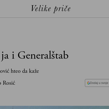
 ja i Generalštab
ović hteo da kaže
o Rosić
Dodaj u svoje