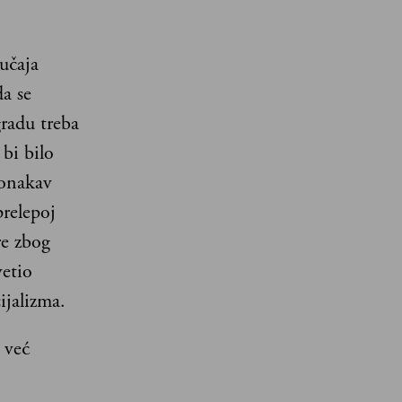
učaja
a se
radu treba
bi bilo
 onakav
prelepoj
re zbog
etio
ijalizma.
 već