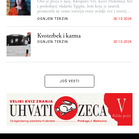
Ovo je priča o njoj, Kleopatri VII, kćeri Ptolemeja XII
i poslednjoj vladarki Egipta, ženi koja je zauvek
promenila ne samo istoriju svoje zemlje već i istoriju
čitavog Rimskog carstva
OGNJEN TERZIN
26.10.2024.
Kvoterbek i karma
OGNJEN TERZIN
20.10.2024.
JOŠ VESTI