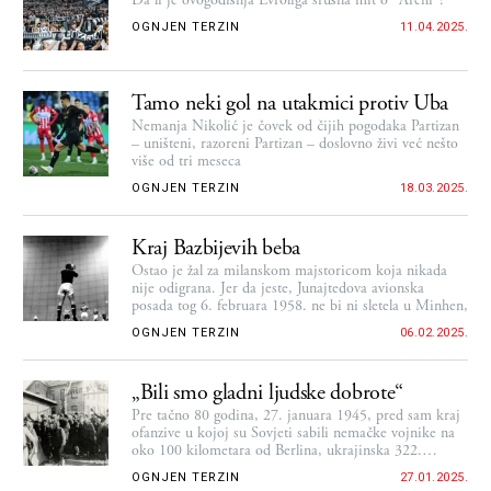
Da li je ovogodišnja Evroliga srušila mit o "Areni"?
OGNJEN TERZIN
11.04.2025.
Tamo neki gol na utakmici protiv Uba
Nemanja Nikolić je čovek od čijih pogodaka Partizan
– uništeni, razoreni Partizan – doslovno živi već nešto
više od tri meseca
OGNJEN TERZIN
18.03.2025.
Kraj Bazbijevih beba
Ostao je žal za milanskom majstoricom koja nikada
nije odigrana. Jer da jeste, Junajtedova avionska
posada tog 6. februara 1958. ne bi ni sletela u Minhen,
OGNJEN TERZIN
06.02.2025.
„Bili smo gladni ljudske dobrote“
Pre tačno 80 godina, 27. januara 1945, pred sam kraj
ofanzive u kojoj su Sovjeti sabili nemačke vojnike na
oko 100 kilometara od Berlina, ukrajinska 322.
streljačka divizija Crvene armije ušla je u Aušvic…
OGNJEN TERZIN
27.01.2025.