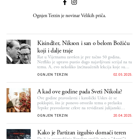
Ognjen Terzin
je novinar Velikih priča.
Kisindžer, Nikson i san o belom Božiću
koji i dalje traje
Rat u Vijetnamu završen je pre tačno 50 godina,
Netfliks je upravo pustio dugo najavljivani serijal na tu
temu. A, evo nekoliko (ne)naučenih lekcija koje su
aktuelne i danas
OGNJEN TERZIN
02.05.2025.
A kad ove godine pada Sveti Nikola?
Ove godine pravoslavni i katolički Uskrs će se
poklopiti, što je ponovo otvorilo temu o prelasku
Srpske pravoslavne crkve na revidirani julijanski
kalendar Milutina Milankovića. Potencijalna promena
OGNJEN TERZIN
20.04.2025.
datuma krsne slave samo je jedna u nizu kočnica koji
sprečavaju "pomirenje" kalendara. Koje su ostale?
Kako je Partizan izgubio domaći teren