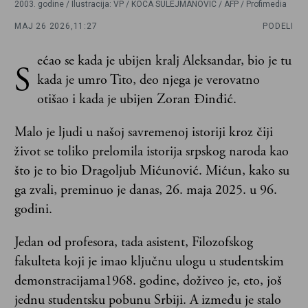
2003. godine / Ilustracija: VP / KOCA SULEJMANOVIC / AFP / Profimedia
MAJ 26 2026,
11:27
PODELI
ećao se kada je ubijen kralj Aleksandar, bio je tu
S
kada je umro Tito, deo njega je verovatno
otišao i kada je ubijen Zoran Đinđić.
Malo je ljudi u našoj savremenoj istoriji kroz čiji
život se toliko prelomila istorija srpskog naroda kao
što je to bio Dragoljub Mićunović. Mićun, kako su
ga zvali, preminuo je danas, 26. maja 2025. u 96.
godini.
Jedan od profesora, tada asistent, Filozofskog
fakulteta koji je imao ključnu ulogu u studentskim
demonstracijama1968. godine, doživeo je, eto, još
jednu studentsku pobunu Srbiji. A između je stalo