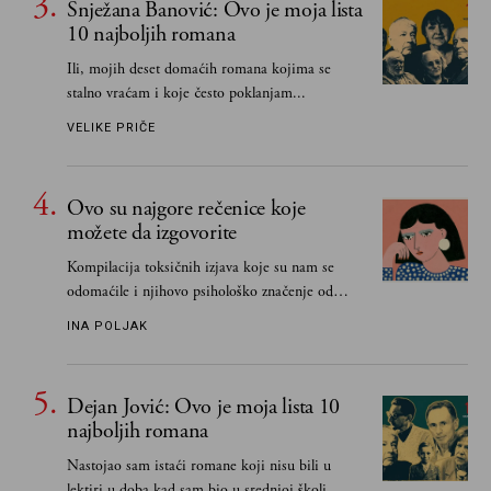
Snježana Banović: Ovo je moja lista
10 najboljih romana
Ili, mojih deset domaćih romana kojima se
stalno vraćam i koje često poklanjam...
VELIKE PRIČE
Ovo su najgore rečenice koje
možete da izgovorite
Kompilacija toksičnih izjava koje su nam se
odomaćile i njihovo psihološko značenje od
„Biće ti bolje bez mene“ do „Sve se dešava sa
INA POLJAK
razlogom“
Dejan Jović: Ovo je moja lista 10
najboljih romana
Nastojao sam istaći romane koji nisu bili u
lektiri u doba kad sam bio u srednjoj školi.