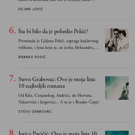
Smatrao sam da su "klasici" već dovoljno
DEJAN JOVIĆ
pohvaljeni i istaknuti, pa sam se ograničio na
one romane koje sam čitao ne zato što je to bilo
obavezno, nego po vlastitom izboru
Šta bi bilo da je pobedio Pekić?
Preminula je Ljiljana Pekić, supruga književnog
velikana, i žena koja je, uz ćerku Aleksandru,
vodila računa o zaostavštini pisca. Ovu priču o
BRANKO ROSIĆ
njemu, njegovim političkim idejama i svim
propuštenim prilikama u Srbiji, ispričale su
upravo one koje su Borislava Pekića najbolje
Stevo Grabovac: Ovo je moja lista
poznavale
10 najboljih romana
Od Kiša, Crnjanskog, Andrića, do Horvata,
Valjarevića i Jergovića... A tu je i Branko Ćopić
STEVO GRABOVAC
Jurica Pavičić: Ovo je moja lista 10