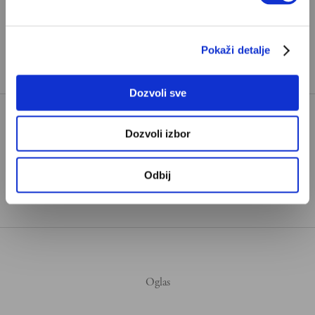
Već imate nalog?
Ulogujte se
Pokaži detalje
Redakcija Velikih priča.
Dozvoli sve
Dozvoli izbor
DEMOKRATSKA STRANKA
TAGOVI:
DRAGOLJUB MIĆUNOVIĆ
Odbij
IN MEMORIAM
JUGOSLAVIJA