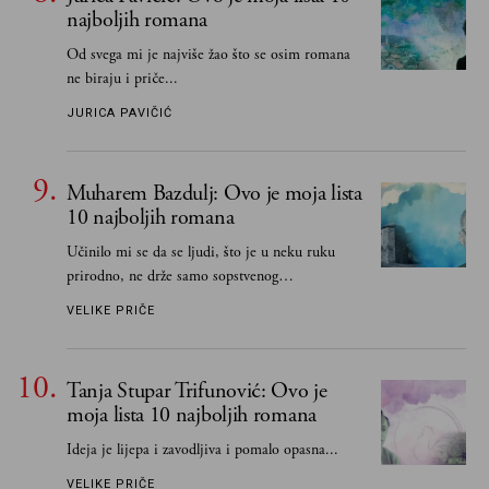
najboljih romana
Od svega mi je najviše žao što se osim romana
ne biraju i priče...
JURICA PAVIČIĆ
Muharem Bazdulj: Ovo je moja lista
10 najboljih romana
Učinilo mi se da se ljudi, što je u neku ruku
prirodno, ne drže samo sopstvenog
senzibiliteta... Pokušao sam (biće, samo
VELIKE PRIČE
pokušao) da to izbegnem
Tanja Stupar Trifunović: Ovo je
moja lista 10 najboljih romana
Ideja je lijepa i zavodljiva i pomalo opasna...
VELIKE PRIČE