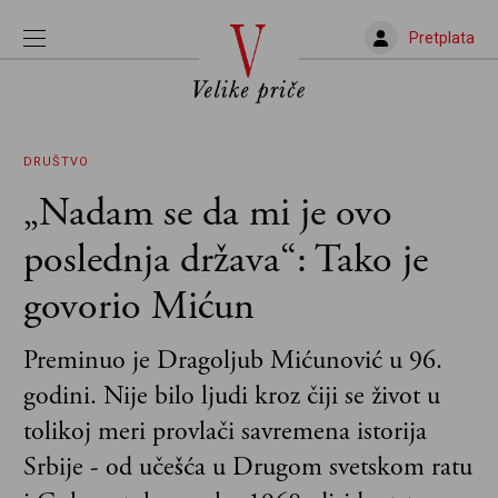
Pretplata
DRUŠTVO
„Nadam se da mi je ovo
poslednja država“: Tako je
govorio Mićun
Preminuo je Dragoljub Mićunović u 96.
godini. Nije bilo ljudi kroz čiji se život u
tolikoj meri provlači savremena istorija
Srbije - od učešća u Drugom svetskom ratu