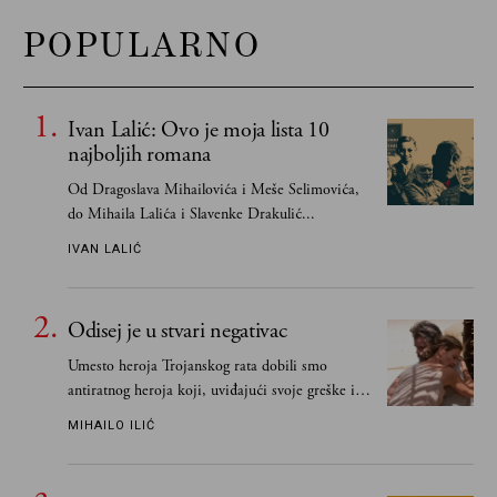
POPULARNO
Ivan Lalić: Ovo je moja lista 10
najboljih romana
Od Dragoslava Mihailovića i Meše Selimovića,
do Mihaila Lalića i Slavenke Drakulić...
IVAN LALIĆ
Odisej je u stvari negativac
Umesto heroja Trojanskog rata dobili smo
antiratnog heroja koji, uviđajući svoje greške i
učeći na njima, shvata da postoje stvari koje su
MIHAILO ILIĆ
važnije od svih ratova, slave, novca, herojstva,
čak i pravde