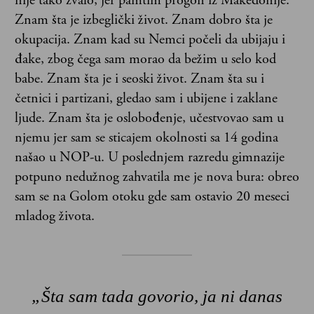
nije tako zvalo, jer pamtim progon iz Makedonije.
Znam šta je izbeglički život. Znam dobro šta je
okupacija. Znam kad su Nemci počeli da ubijaju i
đake, zbog čega sam morao da bežim u selo kod
babe. Znam šta je i seoski život. Znam šta su i
četnici i partizani, gledao sam i ubijene i zaklane
ljude. Znam šta je oslobođenje, učestvovao sam u
njemu jer sam se sticajem okolnosti sa 14 godina
našao u NOP-u. U poslednjem razredu gimnazije
potpuno nedužnog zahvatila me je nova bura: obreo
sam se na Golom otoku gde sam ostavio 20 meseci
mladog života.
„Šta sam tada govorio, ja ni danas