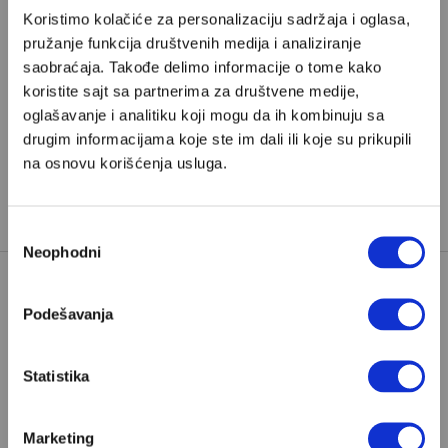
posla, borba za goli opstanak, haranga štampe i spas
Koristimo kolačiće za personalizaciju sadržaja i oglasa,
odlaskom u inostranstvo zbog progona sa
pružanje funkcija društvenih medija i analiziranje
Univerziteta.
saobraćaja. Takođe delimo informacije o tome kako
koristite sajt sa partnerima za društvene medije,
oglašavanje i analitiku koji mogu da ih kombinuju sa
drugim informacijama koje ste im dali ili koje su prikupili
na osnovu korišćenja usluga.
Избор
Neophodni
сагласности
Podešavanja
Poštovani, da biste nastavili sa čitanjem naših
premium sadržaja, neophodno je da
odaberete jedan od planova pretplate.
Statistika
Pretplata
Marketing