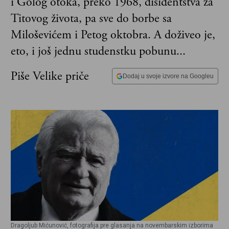
i Golog otoka, preko 1968, disidentstva za
Titovog života, pa sve do borbe sa
Miloševićem i Petog oktobra. A doživeo je,
eto, i još jednu studenstku pobunu...
Piše Velike priče
Dodaj u svoje izvore na Googleu
Dragoljub Mićunović, fotografija pre glasanja na novembarskim izborima