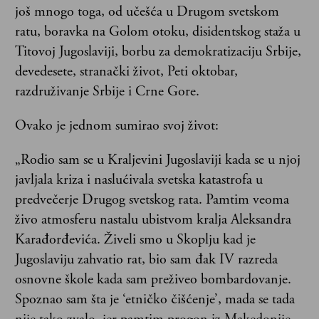
još mnogo toga, od učešća u Drugom svetskom
ratu, boravka na Golom otoku, disidentskog staža u
Titovoj Jugoslaviji, borbu za demokratizaciju Srbije,
devedesete, stranački život, Peti oktobar,
razdruživanje Srbije i Crne Gore.
Ovako je jednom sumirao svoj život:
„Rodio sam se u Kraljevini Jugoslaviji kada se u njoj
javljala kriza i naslućivala svetska katastrofa u
predvečerje Drugog svetskog rata. Pamtim veoma
živo atmosferu nastalu ubistvom kralja Aleksandra
Karađorđevića. Živeli smo u Skoplju kad je
Jugoslaviju zahvatio rat, bio sam đak IV razreda
osnovne škole kada sam preživeo bombardovanje.
Spoznao sam šta je ‘etničko čišćenje’, mada se tada