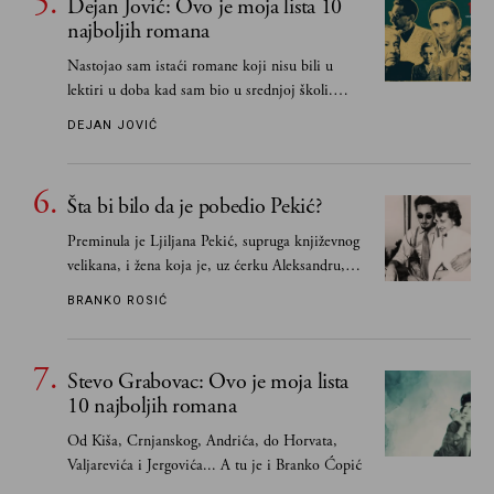
Dejan Jović: Ovo je moja lista 10
najboljih romana
Nastojao sam istaći romane koji nisu bili u
lektiri u doba kad sam bio u srednjoj školi.
Smatrao sam da su "klasici" već dovoljno
DEJAN JOVIĆ
pohvaljeni i istaknuti, pa sam se ograničio na
one romane koje sam čitao ne zato što je to bilo
obavezno, nego po vlastitom izboru
Šta bi bilo da je pobedio Pekić?
Preminula je Ljiljana Pekić, supruga književnog
velikana, i žena koja je, uz ćerku Aleksandru,
vodila računa o zaostavštini pisca. Ovu priču o
BRANKO ROSIĆ
njemu, njegovim političkim idejama i svim
propuštenim prilikama u Srbiji, ispričale su
upravo one koje su Borislava Pekića najbolje
Stevo Grabovac: Ovo je moja lista
poznavale
10 najboljih romana
Od Kiša, Crnjanskog, Andrića, do Horvata,
Valjarevića i Jergovića... A tu je i Branko Ćopić