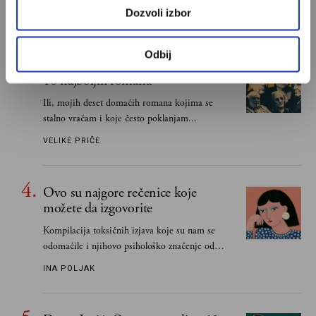
učeći na njima, shvata da postoje stvari koje su
Dozvoli izbor
MIHAILO ILIĆ
važnije od svih ratova, slave, novca, herojstva,
čak i pravde
Odbij
Snježana Banović: Ovo je moja lista
10 najboljih romana
Ili, mojih deset domaćih romana kojima se
stalno vraćam i koje često poklanjam...
VELIKE PRIČE
Ovo su najgore rečenice koje
možete da izgovorite
Kompilacija toksičnih izjava koje su nam se
odomaćile i njihovo psihološko značenje od
„Biće ti bolje bez mene“ do „Sve se dešava sa
INA POLJAK
razlogom“