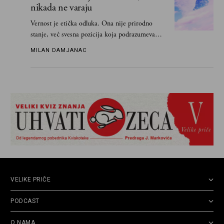
nikada ne varaju
Vernost je etička odluka. Ona nije prirodno
stanje, već svesna pozicija koja podrazumeva
ograničenje sopstvenih impulsa
MILAN DAMJANAC
VELIKE PRIČE
PODCAST
O NAMA