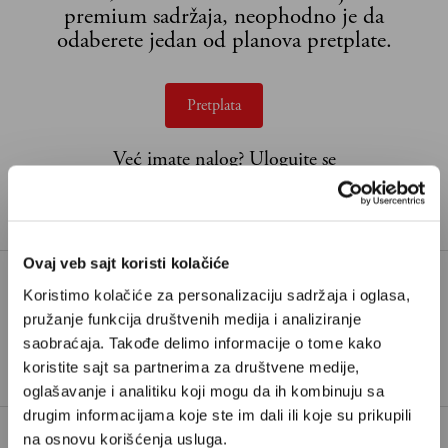
premium sadržaja, neophodno je da
odaberete jedan od planova pretplate.
Pretplata
Već imate nalog?
Ulogujte se
Pavle Zlatić
je direktor digitalnih operacija Velikih priča.
Ovaj veb sajt koristi kolačiće
Koristimo kolačiće za personalizaciju sadržaja i oglasa,
AI
KINA I SAD
pružanje funkcija društvenih medija i analiziranje
TAGOVI:
saobraćaja. Takođe delimo informacije o tome kako
VEŠTAČKA INTELIGENCIJA
koristite sajt sa partnerima za društvene medije,
oglašavanje i analitiku koji mogu da ih kombinuju sa
drugim informacijama koje ste im dali ili koje su prikupili
na osnovu korišćenja usluga.