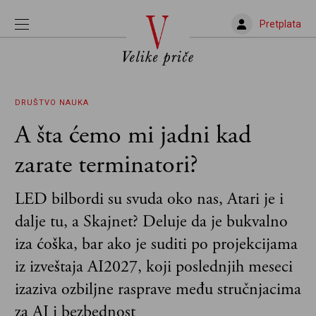
Pretplata
DRUŠTVO
NAUKA
A šta ćemo mi jadni kad
zarate terminatori?
LED bilbordi su svuda oko nas, Atari je i
dalje tu, a Skajnet? Deluje da je bukvalno
iza ćoška, bar ako je suditi po projekcijama
iz izveštaja AI2027, koji poslednjih meseci
izaziva ozbiljne rasprave među stručnjacima
za AI i bezbednost