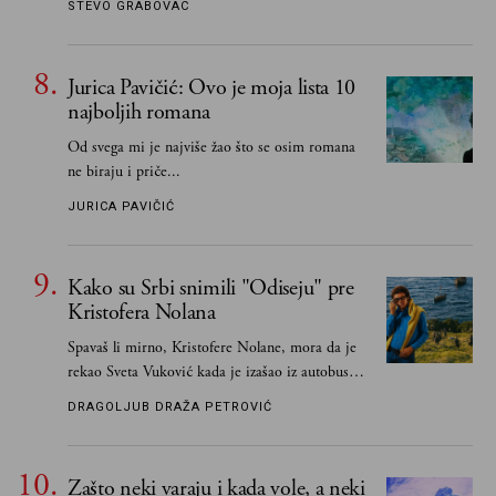
STEVO GRABOVAC
Jurica Pavičić: Ovo je moja lista 10
najboljih romana
Od svega mi je najviše žao što se osim romana
ne biraju i priče...
JURICA PAVIČIĆ
Kako su Srbi snimili "Odiseju" pre
Kristofera Nolana
Spavaš li mirno, Kristofere Nolane, mora da je
rekao Sveta Vuković kada je izašao iz autobusa i
čim je stigao kući pozvao Vojkana
DRAGOLJUB DRAŽA PETROVIĆ
Borisavljevića, izrecitovao mu stihove, a ovaj se
oduševio i rekao mu da pesmu odmah pošalje
Grku poštom u Grčku
Zašto neki varaju i kada vole, a neki