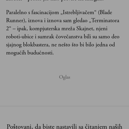
Paralelno s fascinacijom „Istrebljivačem“ (Blade
Runner), iznova i iznova sam gledao „Terminatora
2“ – ipak, kompjuterska mreža Skajnet, njeni
roboti-ubice i sumrak čovečanstva bili su samo deo
sjajnog blokbastera, ne nešto što bi bilo jedna od
mogućih budućnosti.
Poštovani, da biste nastavili sa čitanjem naših