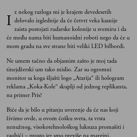
z nekog razloga mi je krajem devedesetih
I
delovalo izglednije da će četvrt veka kasnije
zaista postojati rudarske kolonije u svemiru i da
će među nama biti humanoidni roboti nego da će u
mom gradu na sve strane biti veliki LED bilbordi.
Ne umem tačno da objasnim zašto je moj tada
tinejdžerski um tako mislio. Zar su ogromni
monitor sa koga šljašti logo „Atarija“ ili hologram
reklama „Koka-Kole“ skuplji od jednog replikanta,
na primer Pris?
Biće da je bilo u pitanju uverenje da će nas koji
živimo ovde, u ovom ćošku sveta, ta vrsta
nenužnog, visokotehnološkog luksuza promašiti i
zaobići – prosto jer smo previše na margini.