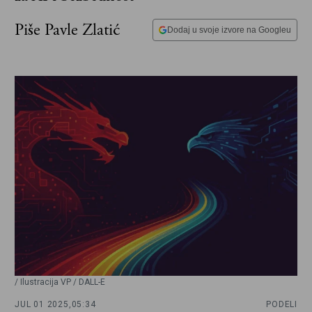
Piše Pavle Zlatić
Dodaj u svoje izvore na Googleu
/ Ilustracija VP / DALL-E
JUL 01 2025,
05:34
PODELI