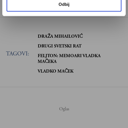
Odbij
Veljko Miladinović
je izvršni urednik Velikih priča
DRAŽA MIHAILOVIĆ
DRUGI SVETSKI RAT
TAGOVI:
FELJTON: MEMOARI VLADKA
MAČEKA
VLADKO MAČEK