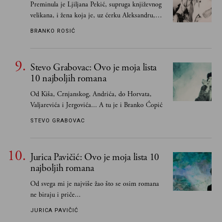
Preminula je Ljiljana Pekić, supruga književnog
velikana, i žena koja je, uz ćerku Aleksandru,
vodila računa o zaostavštini pisca. Ovu priču o
BRANKO ROSIĆ
njemu, njegovim političkim idejama i svim
propuštenim prilikama u Srbiji, ispričale su
upravo one koje su Borislava Pekića najbolje
Stevo Grabovac: Ovo je moja lista
poznavale
10 najboljih romana
Od Kiša, Crnjanskog, Andrića, do Horvata,
Valjarevića i Jergovića... A tu je i Branko Ćopić
STEVO GRABOVAC
Jurica Pavičić: Ovo je moja lista 10
najboljih romana
Od svega mi je najviše žao što se osim romana
ne biraju i priče...
JURICA PAVIČIĆ