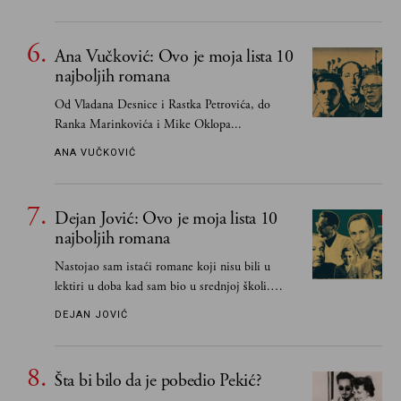
razlogom“
Ana Vučković: Ovo je moja lista 10
najboljih romana
Od Vladana Desnice i Rastka Petrovića, do
Ranka Marinkovića i Mike Oklopa...
ANA VUČKOVIĆ
Dejan Jović: Ovo je moja lista 10
najboljih romana
Nastojao sam istaći romane koji nisu bili u
lektiri u doba kad sam bio u srednjoj školi.
Smatrao sam da su "klasici" već dovoljno
DEJAN JOVIĆ
pohvaljeni i istaknuti, pa sam se ograničio na
one romane koje sam čitao ne zato što je to bilo
obavezno, nego po vlastitom izboru
Šta bi bilo da je pobedio Pekić?