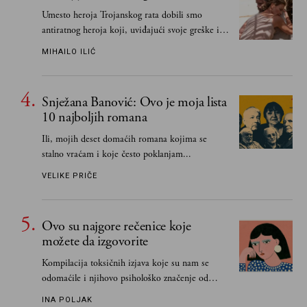
Umesto heroja Trojanskog rata dobili smo
antiratnog heroja koji, uviđajući svoje greške i
učeći na njima, shvata da postoje stvari koje su
MIHAILO ILIĆ
važnije od svih ratova, slave, novca, herojstva,
čak i pravde
Snježana Banović: Ovo je moja lista
10 najboljih romana
Ili, mojih deset domaćih romana kojima se
stalno vraćam i koje često poklanjam...
VELIKE PRIČE
Ovo su najgore rečenice koje
možete da izgovorite
Kompilacija toksičnih izjava koje su nam se
odomaćile i njihovo psihološko značenje od
„Biće ti bolje bez mene“ do „Sve se dešava sa
INA POLJAK