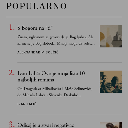
POPULARNO
S Bogom na "ti"
Znam, uglavnom se govori da je Bog ljubav. Ali
za mene je Bog sloboda. Mnogi mogu da vole, a
tek retki mogu da podnesu slobodu
ALEKSANDAR MISOJČIĆ
Ivan Lalić: Ovo je moja lista 10
najboljih romana
Od Dragoslava Mihailovića i Meše Selimovića,
do Mihaila Lalića i Slavenke Drakulić...
IVAN LALIĆ
Odisej je u stvari negativac