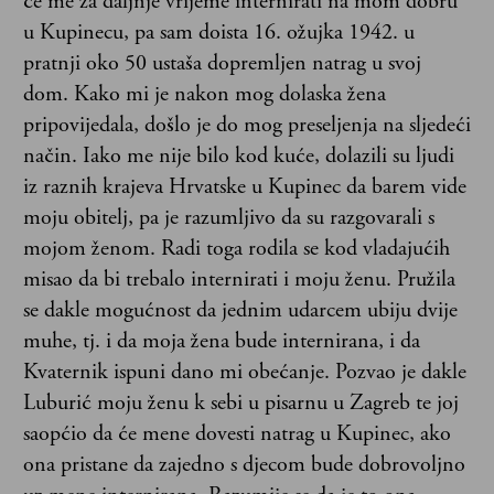
će me za daljnje vrijeme internirati na mom dobru
u Kupinecu, pa sam doista 16. ožujka 1942. u
pratnji oko 50 ustaša dopremljen natrag u svoj
dom. Kako mi je nakon mog dolaska žena
pripovijedala, došlo je do mog preseljenja na sljedeći
način. Iako me nije bilo kod kuće, dolazili su ljudi
iz raznih krajeva Hrvatske u Kupinec da barem vide
moju obitelj, pa je razumljivo da su razgovarali s
mojom ženom. Radi toga rodila se kod vladajućih
misao da bi trebalo internirati i moju ženu. Pružila
se dakle mogućnost da jednim udarcem ubiju dvije
muhe, tj. i da moja žena bude internirana, i da
Kvaternik ispuni dano mi obećanje. Pozvao je dakle
Luburić moju ženu k sebi u pisarnu u Zagreb te joj
saopćio da će mene dovesti natrag u Kupinec, ako
ona pristane da zajedno s djecom bude dobrovoljno