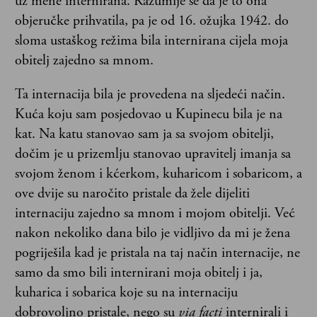
uz mene internirana. Razumije se da je to ona
objeručke prihvatila, pa je od 16. ožujka 1942. do
sloma ustaškog režima bila internirana cijela moja
obitelj zajedno sa mnom.
Ta internacija bila je provedena na sljedeći način.
Kuća koju sam posjedovao u Kupinecu bila je na
kat. Na katu stanovao sam ja sa svojom obitelji,
dočim je u prizemlju stanovao upravitelj imanja sa
svojom ženom i kćerkom, kuharicom i sobaricom, a
ove dvije su naročito pristale da žele dijeliti
internaciju zajedno sa mnom i mojom obitelji. Već
nakon nekoliko dana bilo je vidljivo da mi je žena
pogriješila kad je pristala na taj način internacije, ne
samo da smo bili internirani moja obitelj i ja,
kuharica i sobarica koje su na internaciju
dobrovoljno pristale, nego su
via facti
internirali i