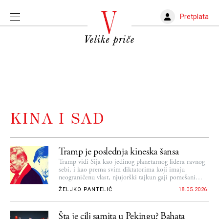
Pretplata
KINA I SAD
Tramp je poslednja kineska šansa
Tramp vidi Sija kao jedinog planetarnog lidera ravnog
sebi, i kao prema svim diktatorima koji imaju
neograničenu vlast, njujorški tajkun gaji pomešani
sentiment zavisti i divljenja
ŽELJKO PANTELIĆ
18.05.2026.
Šta je cilj samita u Pekingu? Bahata