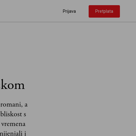
Prijava
Pretplata
vskom
i romani, a
bliskost s
a vremena
jenjali i