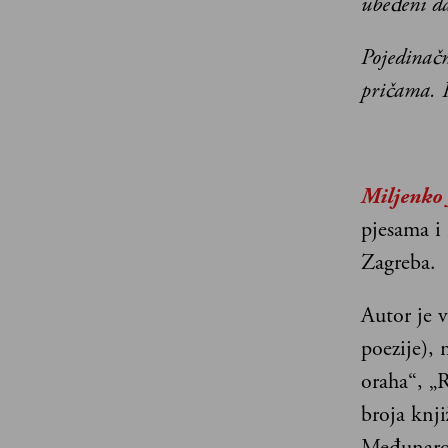
ubeđeni da
Pojedinačn
pričama. K
Miljenko 
pjesama i 
Zagreba.
Autor je v
poezije), 
oraha“, „
broja knj
Međunarod