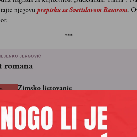
itajte njegovu
prepisku sa Svetislavom Basarom
. O
or:
***
MILJENKO JERGOVIĆ
t romana
Zimsko ljetovanje
Vladan Desnica, 1950.
Travnička hronika