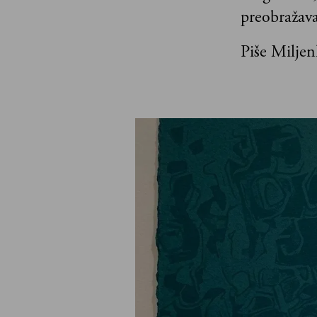
preobražava
Piše Miljen