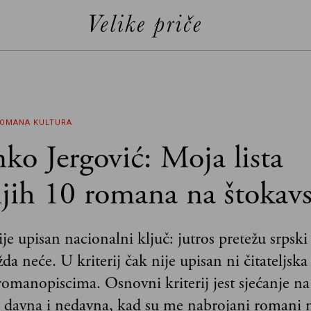
ROMANA
KULTURA
ko Jergović: Moja lista
ljih 10 romana na štoka
ije upisan nacionalni ključ: jutros pretežu srpsk
a neće. U kriterij čak nije upisan ni čitateljska 
omanopiscima. Osnovni kriterij jest sjećanje n
 davna i nedavna, kad su me nabrojani romani mi