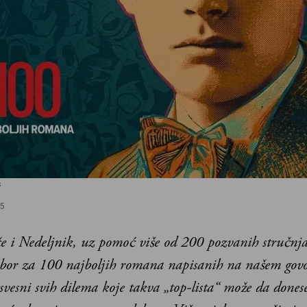
s
15
če i Nedeljnik, uz pomoć više od 200 pozvanih stručnj
zbor za 100 najboljih romana napisanih na našem go
svesni svih dilema koje takva „top-lista“ može da dones