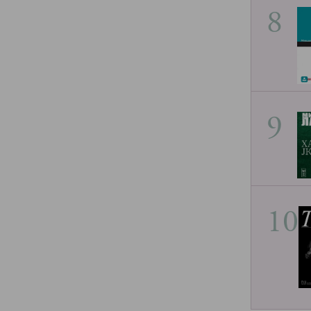
8
9
10