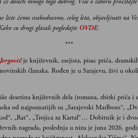
 će doneti mnogo toga dobrog. Više o izboru pročitajt
e liste ćemo svakodnevno, celog leta, objavljivati na Ve
ako su drugi glasali pogledajte
OVDE
.
***
Jergović
je književnik, esejista, pisac priča, dramski
novinskih članaka. Rođen je u Sarajevu, živi u okol
iše desetina književnih dela (romana, zbirki priča i e
neka od najpoznatijih su „Sarajevski Marlboro“, „Dv
Rod“, „Rat“, „Trojica za Kartal“… Dobitnik je i dvo
iževnih nagrada, poslednja u nizu je juna 2026. godi
na nagrada za književnost „Aleksandar Tišma“. Na