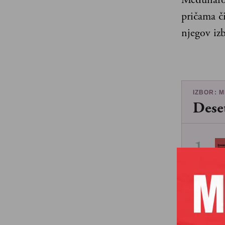
pričama č
njegov izb
IZBOR: 
Dese
1