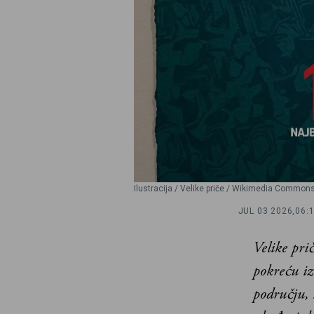
Ilustracija / Velike priče / Wikimedia Common
JUL 03 2026,
06:
Velike pri
pokreću i
području, 