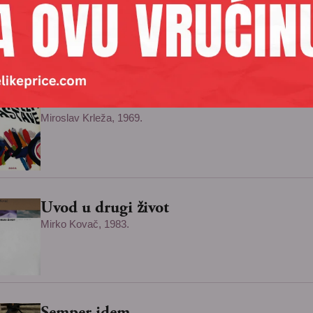
Ivo Andrić, 1945.
Zastave
Miroslav Krleža, 1969.
Uvod u drugi život
Mirko Kovač, 1983.
Semper idem