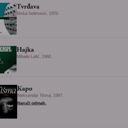
Tvrđava
Meša Selimović, 1970.
Hajka
Mihailo Lalić, 1960.
Kapo
Aleksandar Tišma, 1987.
Naruči odmah.