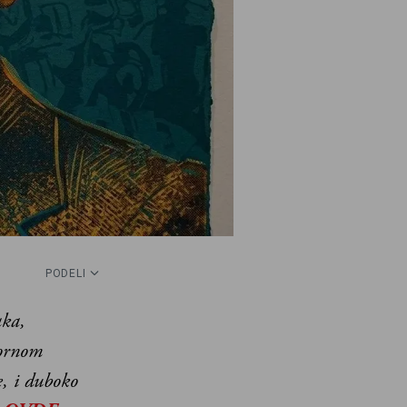
PODELI
aka,
vornom
e, i duboko