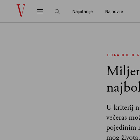
Najčitanije
Najnovije
100 NAJBOLJIH 
Miljen
najbo
U kriterij n
večeras možd
pojedinim r
mog života,