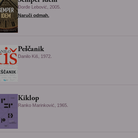
Đorđe Lebović, 2005.
Naruči odmah.
Peščanik
Danilo Kiš, 1972.
Kiklop
Ranko Marinković, 1965.