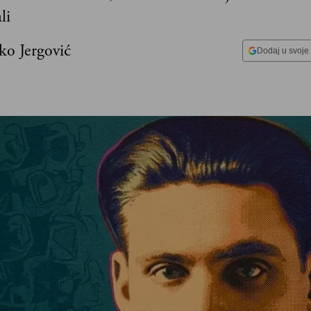
li
ko Jergović
Dodaj u svoje