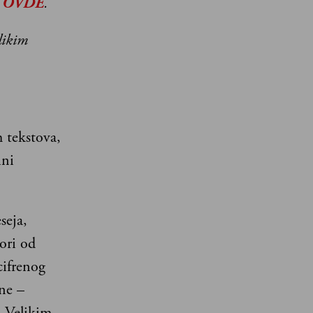
e
OVDE
.
likim
h tekstova,
ini
seja,
ori od
cifrenog
ne –
 Velikim