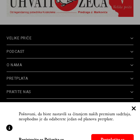
VELIKE PRIČE
PODCAST
O NAMA
PRETPLATA
PRATITE NAS
Politika
Opšti uslovi
Politika
Cookie
Poštovani, da biste nastavili sa čitanjem naših premium sadržaja,
privatnosti
korišćenja
reklamacija
Policy
neophodno je da odaberete jedan od planova pretplate.
© 2026
Velike priče
- TCT News and Entertainment - Sva prava zadržana. Developed
by
Cubes
Registrujte se
-
Prijavite se
Pretplatite se