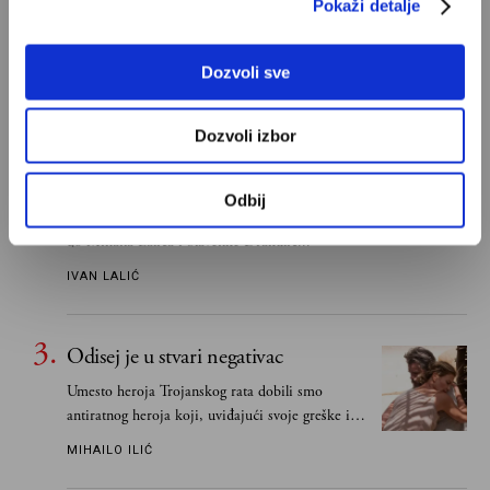
Pokaži detalje
Znam, uglavnom se govori da je Bog ljubav. Ali
za mene je Bog sloboda. Mnogi mogu da vole, a
tek retki mogu da podnesu slobodu
Dozvoli sve
ALEKSANDAR MISOJČIĆ
Dozvoli izbor
Ivan Lalić: Ovo je moja lista 10
najboljih romana
Odbij
Od Dragoslava Mihailovića i Meše Selimovića,
do Mihaila Lalića i Slavenke Drakulić...
IVAN LALIĆ
Odisej je u stvari negativac
Umesto heroja Trojanskog rata dobili smo
antiratnog heroja koji, uviđajući svoje greške i
učeći na njima, shvata da postoje stvari koje su
MIHAILO ILIĆ
važnije od svih ratova, slave, novca, herojstva,
čak i pravde