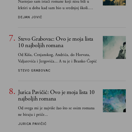
Nastojao sam istaći romane koji nisu bili u
lektiri u doba kad sam bio u srednjoj školi.
Smatrao sam da su "klasici" već dovoljno
DEJAN JOVIĆ
pohvaljeni i istaknuti, pa sam se ograničio na
one romane koje sam čitao ne zato što je to bilo
obavezno, nego po vlastitom izboru
Stevo Grabovac: Ovo je moja lista
10 najboljih romana
Od Kiša, Crnjanskog, Andrića, do Horvata,
Valjarevića i Jergovića... A tu je i Branko Ćopić
STEVO GRABOVAC
Jurica Pavičić: Ovo je moja lista 10
najboljih romana
Od svega mi je najviše žao što se osim romana
ne biraju i priče...
JURICA PAVIČIĆ