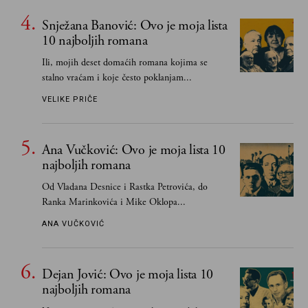
Snježana Banović: Ovo je moja lista
10 najboljih romana
Ili, mojih deset domaćih romana kojima se
stalno vraćam i koje često poklanjam...
VELIKE PRIČE
Ana Vučković: Ovo je moja lista 10
najboljih romana
Od Vladana Desnice i Rastka Petrovića, do
Ranka Marinkovića i Mike Oklopa...
ANA VUČKOVIĆ
Dejan Jović: Ovo je moja lista 10
najboljih romana