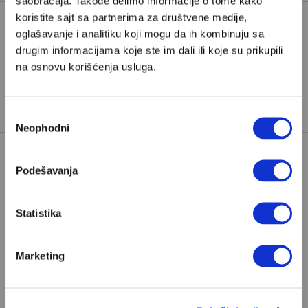
saobraćaja. Takođe delimo informacije o tome kako
koristite sajt sa partnerima za društvene medije,
oglašavanje i analitiku koji mogu da ih kombinuju sa
ALEKSANDAR RADIĆ
drugim informacijama koje ste im dali ili koje su prikupili
na osnovu korišćenja usluga.
TAGOVI:
RAT U UKRAJINI
RUSIJA
UKRAJINA
VLADIMIR ZELENSKI
Избор
Neophodni
сагласности
Podešavanja
Statistika
POPULARNO
Marketing
S Bogom na "ti"