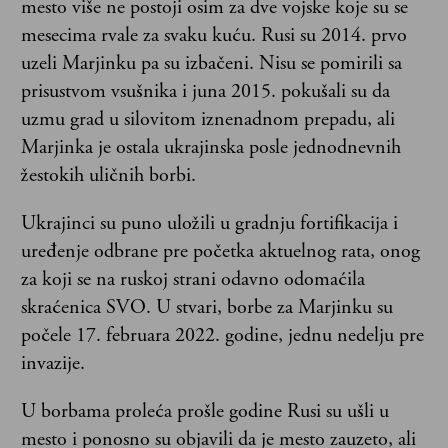
mesto više ne postoji osim za dve vojske koje su se
mesecima rvale za svaku kuću. Rusi su 2014. prvo
uzeli Marjinku pa su izbačeni. Nisu se pomirili sa
prisustvom vsušnika i juna 2015. pokušali su da
uzmu grad u silovitom iznenadnom prepadu, ali
Marjinka je ostala ukrajinska posle jednodnevnih
žestokih uličnih borbi.
Ukrajinci su puno uložili u gradnju fortifikacija i
uređenje odbrane pre početka aktuelnog rata, onog
za koji se na ruskoj strani odavno odomaćila
skraćenica SVO. U stvari, borbe za Marjinku su
počele 17. februara 2022. godine, jednu nedelju pre
invazije.
U borbama proleća prošle godine Rusi su ušli u
mesto i ponosno su objavili da je mesto zauzeto, ali