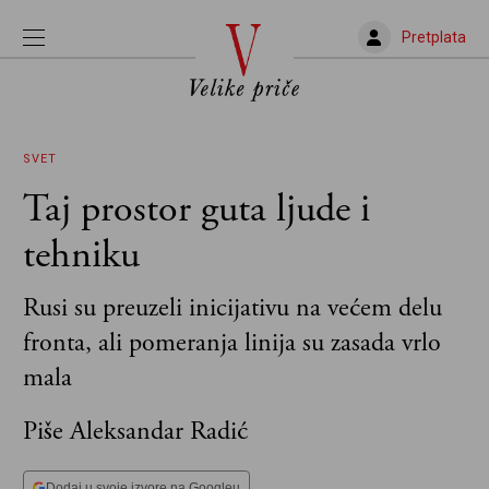
Pretplata
SVET
Taj prostor guta ljude i
tehniku
Rusi su preuzeli inicijativu na većem delu
fronta, ali pomeranja linija su zasada vrlo
mala
Piše Aleksandar Radić
Dodaj u svoje izvore na Googleu