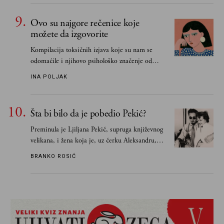
Ovo su najgore rečenice koje
možete da izgovorite
Kompilacija toksičnih izjava koje su nam se
odomaćile i njihovo psihološko značenje od
„Biće ti bolje bez mene“ do „Sve se dešava sa
INA POLJAK
razlogom“
Šta bi bilo da je pobedio Pekić?
Preminula je Ljiljana Pekić, supruga književnog
velikana, i žena koja je, uz ćerku Aleksandru,
vodila računa o zaostavštini pisca. Ovu priču o
BRANKO ROSIĆ
njemu, njegovim političkim idejama i svim
propuštenim prilikama u Srbiji, ispričale su
upravo one koje su Borislava Pekića najbolje
poznavale