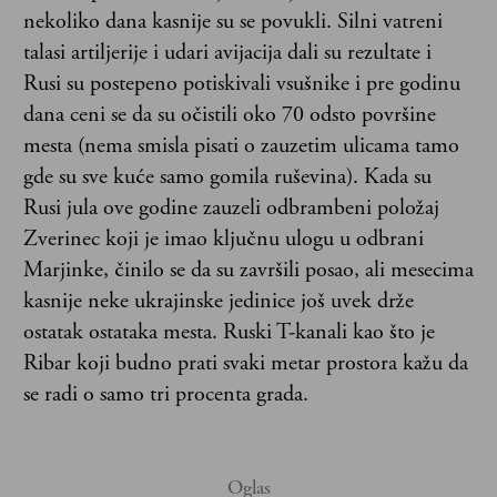
nekoliko dana kasnije su se povukli. Silni vatreni
talasi artiljerije i udari avijacija dali su rezultate i
Rusi su postepeno potiskivali vsušnike i pre godinu
dana ceni se da su očistili oko 70 odsto površine
mesta (nema smisla pisati o zauzetim ulicama tamo
gde su sve kuće samo gomila ruševina). Kada su
Rusi jula ove godine zauzeli odbrambeni položaj
Zverinec koji je imao ključnu ulogu u odbrani
Marjinke, činilo se da su završili posao, ali mesecima
kasnije neke ukrajinske jedinice još uvek drže
ostatak ostataka mesta. Ruski T-kanali kao što je
Ribar koji budno prati svaki metar prostora kažu da
se radi o samo tri procenta grada.