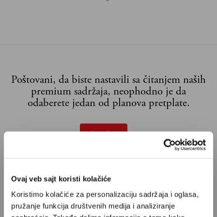
Poštovani, da biste nastavili sa čitanjem naših
premium sadržaja, neophodno je da
odaberete jedan od planova pretplate.
Pretplata
Već imate nalog?
Ulogujte se
Ovaj veb sajt koristi kolačiće
Aleksandar Radić
je vojni analitičar iz Beograda i stalni
Koristimo kolačiće za personalizaciju sadržaja i oglasa,
saradnik Velikih priča.
pružanje funkcija društvenih medija i analiziranje