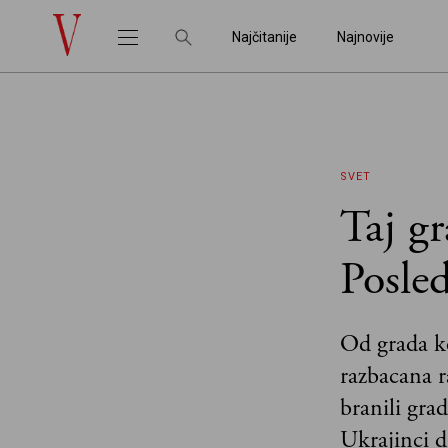
Najčitanije
Najnovije
SVET
Taj gr
Posled
Od grada ko
razbacana ra
branili gra
Ukrajinci d