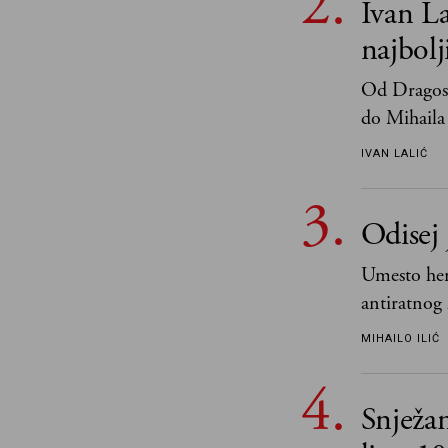
Ivan La
najbol
Od Dragosl
do Mihaila 
IVAN LALIĆ
Odisej 
Umesto her
antiratnog 
učeći na nj
MIHAILO ILIĆ
važnije od 
i pravde
Snježa