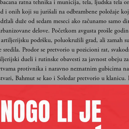
bacana ratna tehnika i municija, tela, ljudska tela o
ad i onih koji su jurišali na odbrambene položaje koj
 držali duže od sedam meseci ako računamo samo di
urbanizovane delove. Početkom avgusta prošle godin
artiljerijsku podršku, poluokružili grad, ali zamah su 
 sredila. Prodor se pretvorio u pozicioni rat, svakod
tiljerijski dueli i rutinske obavesti za javnost obeju z
žrtvama protivnika i naravno neznatnim gubicima na
stvari, Bahmut se kao i Soledar pretvorio u klanicu.
elje u nedelju vodile u Ulici Patrisa Lumumbe, na is
adu.