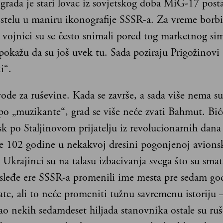
grada je stari lovac iz sovjetskog doba MiG-17 post
stelu u maniru ikonografije SSSR-a. Za vreme borbi
 vojnici su se često snimali pored tog marketnog si
pokažu da su još uvek tu. Sada poziraju Prigožinovi
i“.
vode za ruševine. Kada se završe, a sada više nema s
po „muzikante“, grad se više neće zvati Bahmut. Bi
 po Staljinovom prijatelju iz revolucionarnih dana 
re 102 godine u nekakvoj dresini pogonjenoj avion
krajinci su na talasu izbacivanja svega što su smatr
asleđe ere SSSR-a promenili ime mesta pre sedam go
ate, ali to neće promeniti tužnu savremenu istoriju 
ao nekih sedamdeset hiljada stanovnika ostale su ruš