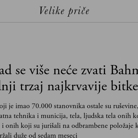
ad se više neće zvati Bah
nji trzaj najkrvavije bitke
ji je imao 70.000 stanovnika ostale su ruševine
tna tehnika i municija, tela, ljudska tela onih ko
d i onih koji su jurišali na odbrambene položaje 
ržali duže od sedam meseci