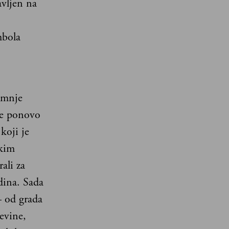
avljen na
mbola
umnje
će ponovo
koji je
skim
ali za
dina. Sada
– od grada
evine,