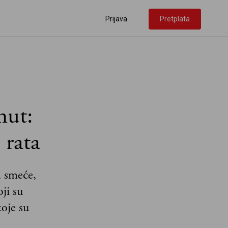
Prijava
Pretplata
mut:
 rata
, smeće,
ji su
koje su