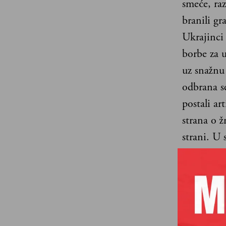
smeće, raz
branili gr
Ukrajinci
borbe za 
uz snažnu 
odbrana se
postali ar
strana o 
strani. U 
se iz ned
prilazu gr