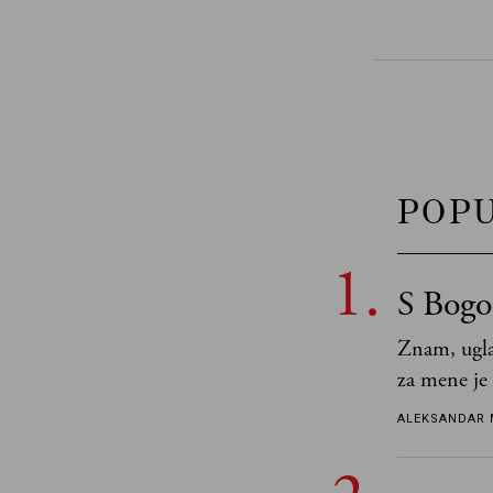
POP
S Bogo
Znam, ugla
za mene je
tek retki 
ALEKSANDAR 