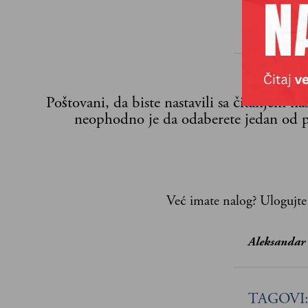
Poštovani, da biste nastavili sa čitanjem n
neophodno je da odaberete jedan od p
Već imate nalog?
Ulogujte
Aleksandar
TAGOVI