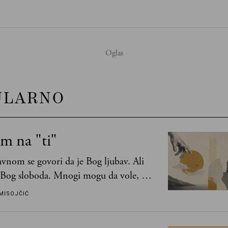
ULARNO
m na "ti"
vnom se govori da je Bog ljubav. Ali
 Bog sloboda. Mnogi mogu da vole, a
mogu da podnesu slobodu
MISOJČIĆ