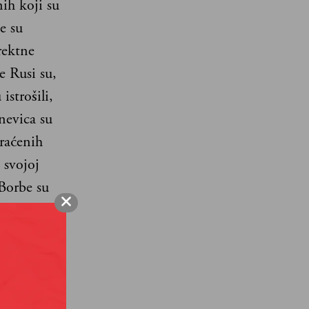
nih koji su
e su
rektne
e Rusi su,
istrošili,
nevica su
araćenih
 svojoj
 Borbe su
točnom