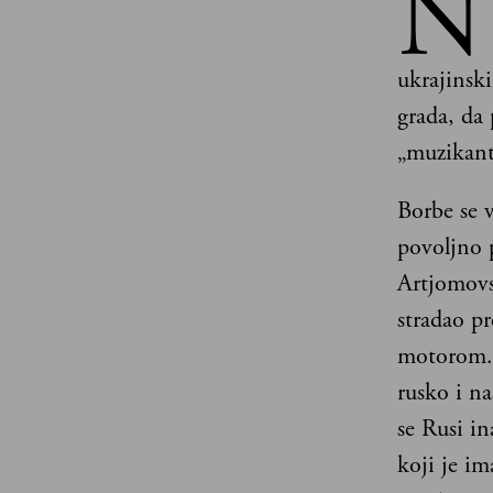
N
ukrajinski
grada, da 
„muzikant
Borbe se 
povoljno 
Artjomovsk
stradao p
motorom. U
rusko i n
se Rusi in
koji je im