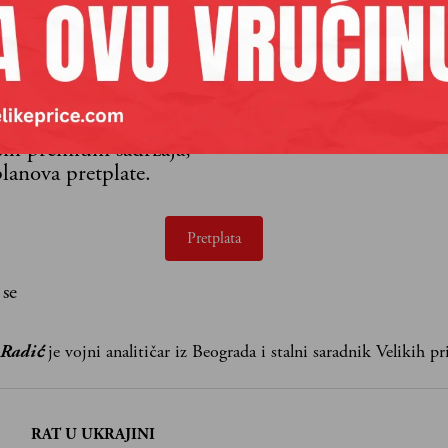
aših premium sadržaja,
lanova pretplate.
Pretplata
 se
 Radić
je vojni analitičar iz Beograda i stalni saradnik Velikih pr
:
RAT U UKRAJINI