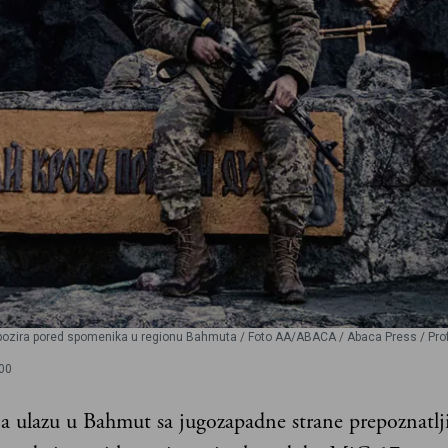
c pozira pored spomenika u regionu Bahmuta / Foto AA/ABACA / Abaca Press / Pro
00
a ulazu u Bahmut sa jugozapadne strane prepoznatlj