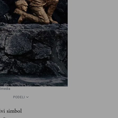
fimedia
PODELI
ivi simbol