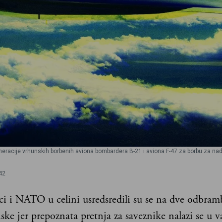
eneracije vrhunskih borbenih aviona bombardera B-21 i aviona F-47 za borbu za na
42
i i NATO u celini usredsredili su se na dve odbra
iske jer prepoznata pretnja za saveznike nalazi se u