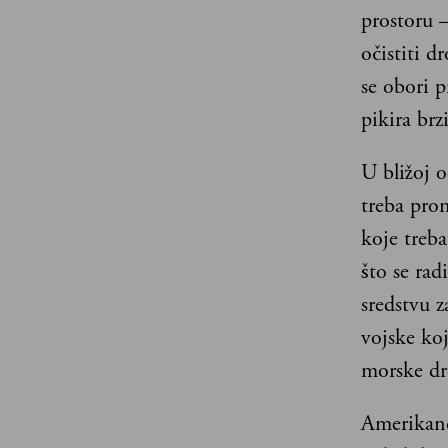
prostoru –
očistiti d
se obori p
pikira br
U bližoj 
treba pron
koje treb
što se ra
sredstvu z
vojske ko
morske dro
Amerikanc