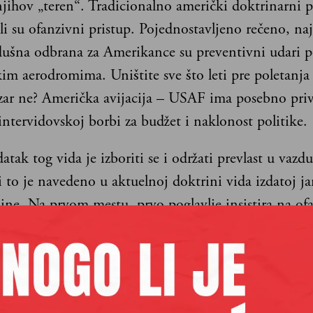
njihov „teren“. Tradicionalno američki doktrinarni p
li su ofanzivni pristup. Pojednostavljeno rečeno, naj
dušna odbrana za Amerikance su preventivni udari 
im aerodromima. Uništite sve što leti pre poletanja i 
zar ne? Američka avijacija – USAF ima posebno pri
intervidovskoj borbi za budžet i naklonost politike.
atak tog vida je izboriti se i održati prevlast u vaz
i to je navedeno u aktuelnoj doktrini vida izdatoj j
ine. Na prvom mestu, prvo poglavlje insistira na o
Offensive Counterair), predviđena su vatrena dejstv
im resursima, suzbijanje PVO, lovačka pratnja za za
sta avijacije i jedinica na zemlji i moru i lovačke patr