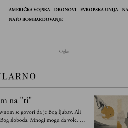
AMERIČKA VOJSKA
DRONOVI
EVROPSKA UNIJA
NA
:
NATO BOMBARDOVANJE
ULARNO
m na "ti"
vnom se govori da je Bog ljubav. Ali
 Bog sloboda. Mnogi mogu da vole, a