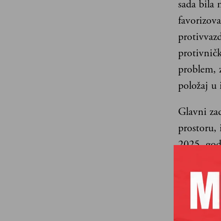
sada bila 
favorizova
protivvaz
protivničk
problem, 
položaj u 
Glavni zad
prostoru, 
2025. god
pristupu (
protivničk
ostalih vr