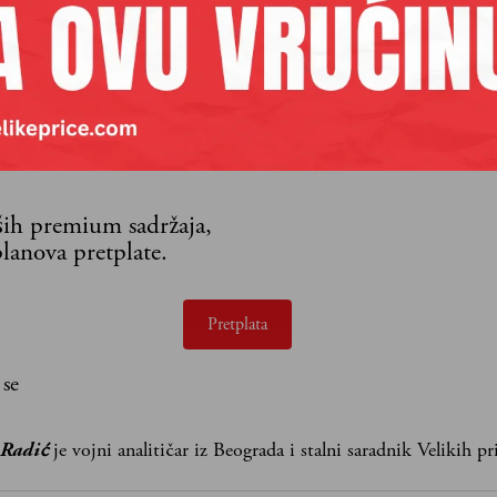
aših premium sadržaja,
lanova pretplate.
Pretplata
 se
 Radić
je vojni analitičar iz Beograda i stalni saradnik Velikih pr