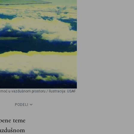
dmoć u vazdušnom prostoru / Ilustracija: USAF
PODELI
mbene teme
 vazdušnom