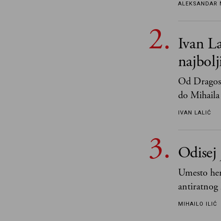
tek retki 
ALEKSANDAR 
Ivan La
najbol
Od Dragosl
do Mihaila 
IVAN LALIĆ
Odisej 
Umesto her
antiratnog 
učeći na nj
MIHAILO ILIĆ
važnije od 