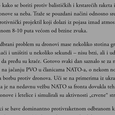
 kako se boriti protiv balističkih i krstarećih raketa 
ronove sa neba. Traže se pouzdani načini odnosno sr
rotivnički projektil koji dolazi iz pojasa iznad atmosf
zinom 8-10 puta većom od brzine zvuka.
odbrani problem su dronovi mase nekoliko stotina g
aći i uništiti u nekoliko sekundi – nisu brzi, ali i ud
a da pređu su kraće. Gotovo svaki dan saznalo se za 
di na jačanju PVO u članicama NATO-a, o nekom 
a borbu protiv dronova. Uči se na primerima iz ukra
ja je na nedavnu vežbu NATO sa fronta dovukla teh
nove i letelice i simulirali su aktivnosti „crvene“ st
i se bave dominantno protivraketnom odbranom ko