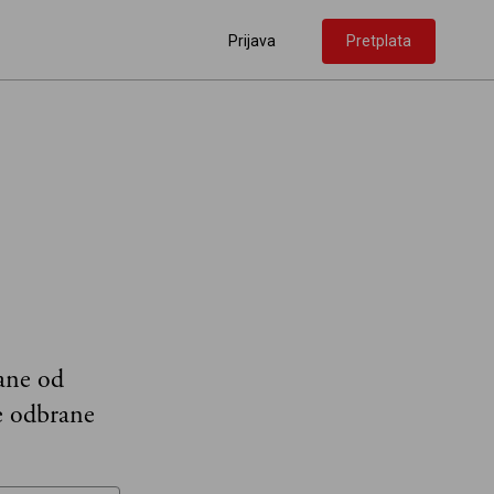
Prijava
Pretplata
ane od
e odbrane