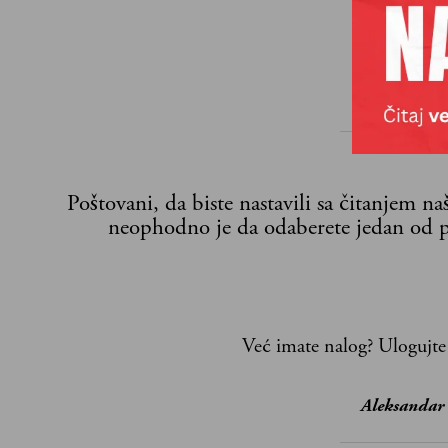
Poštovani, da biste nastavili sa čitanjem n
neophodno je da odaberete jedan od p
Već imate nalog?
Ulogujte
Aleksandar