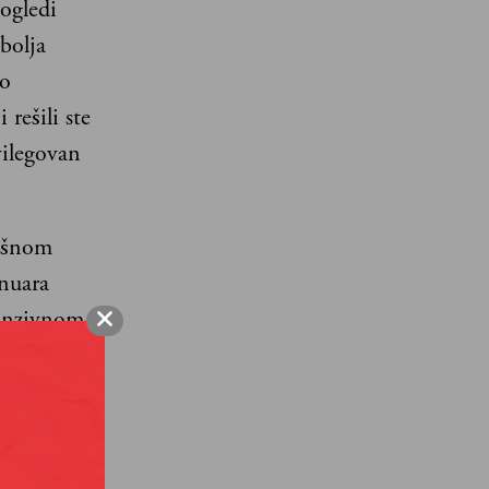
ogledi
bolja
po
rešili ste
vilegovan
dušnom
anuara
fanzivnom
a po
štitu
ole.