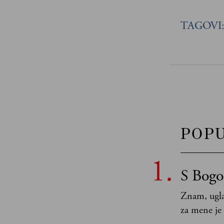
TAGOVI
POP
S Bogo
Znam, ugla
za mene je