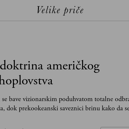
doktrina američkog
hoplovstva
 se bave vizionarskim poduhvatom totalne odbr
ta, dok prekookeanski saveznici brinu kako da s