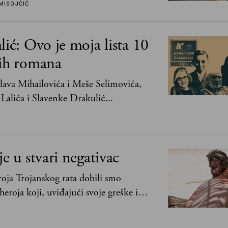
mogu da podnesu slobodu
MISOJČIĆ
lić: Ovo je moja lista 10
jih romana
ava Mihailovića i Meše Selimovića,
Lalića i Slavenke Drakulić...
je u stvari negativac
oja Trojanskog rata dobili smo
heroja koji, uviđajući svoje greške i
ima, shvata da postoje stvari koje su
svih ratova, slave, novca, herojstva, čak