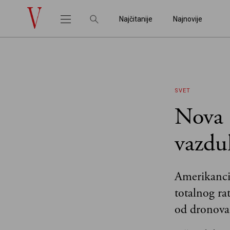
Najčitanije
Najnovije
SVET
Nova 
vazdu
Amerikanci
totalnog ra
od dronova