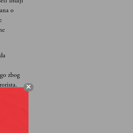
eti Indiji
lana o
e
ne
da
ego zbog
rorista.