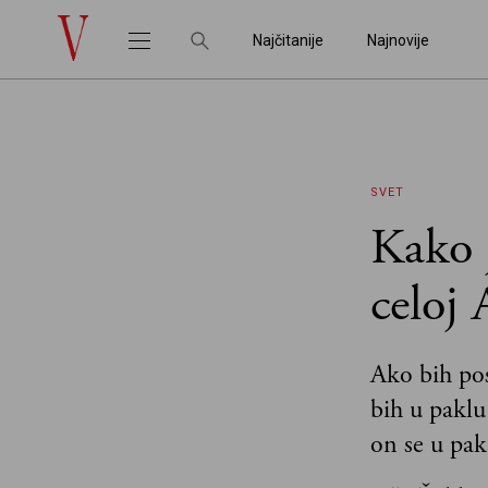
Najčitanije
Najnovije
SVET
Kako j
celoj 
Ako bih pos
bih u paklu
on se u pak