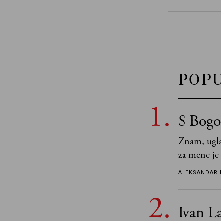
POP
S Bogo
Znam, ugla
za mene je
tek retki 
ALEKSANDAR 
Ivan La