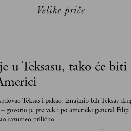
e u Teksasu, tako će biti
Americi
edovao Teksas i pakao, iznajmio bih Teksas dru
 – govorio je pre vek i po američki general Filip 
ao razumeo prilično