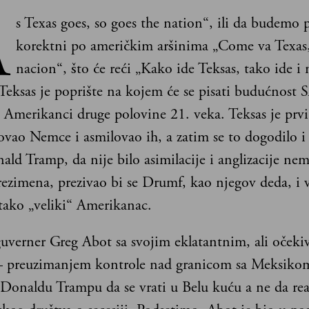
A
s Texas goes, so goes the nation“, ili da budemo p
korektni po američkim aršinima „Come va Texas, 
nacion“, što će reći „Kako ide Teksas, tako ide i 
Teksas je poprište na kojem će se pisati budućnost 
i Amerikanci druge polovine 21. veka. Teksas je prvi
ovao Nemce i asmilovao ih, a zatim se to dogodilo i
ld Tramp, da nije bilo asimilacije i anglizacije ne
rezimena, prezivao bi se Drumf, kao njegov deda, i 
 tako „veliki“ Amerikanac.
guverner Greg Abot sa svojim eklatantnim, ali oček
 preuzimanjem kontrole nad granicom sa Meksikom 
onaldu Trampu da se vrati u Belu kuću a ne da real