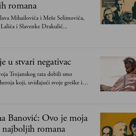
jih romana
ava Mihailovića i Meše Selimovića,
Lalića i Slavenke Drakulić...
je u stvari negativac
oja Trojanskog rata dobili smo
heroja koji, uviđajući svoje greške i
ima, shvata da postoje stvari koje su
svih ratova, slave, novca, herojstva, čak
na Banović: Ovo je moja
0 najboljih romana