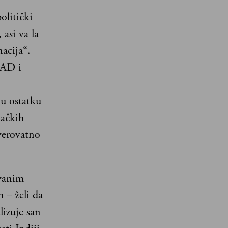
olitički
asi va la
nacija“.
SAD i
 u ostatku
mačkih
verovatno
ivanim
– želi da
izuje san