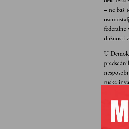
dela teksa
– ne baš 
osamostalj
federalne 
dužnosti z
U Demokra
predsedni
nesposobno
ruske inva