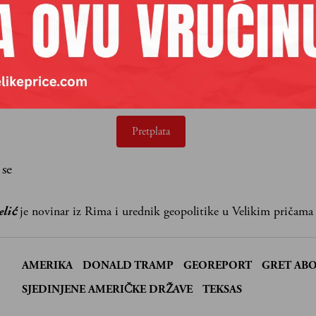
aših premium sadržaja,
lanova pretplate.
Pretplata
 se
elić
je novinar iz Rima i urednik geopolitike u Velikim pričama
AMERIKA
DONALD TRAMP
GEOREPORT
GRET AB
:
SJEDINJENE AMERIČKE DRŽAVE
TEKSAS