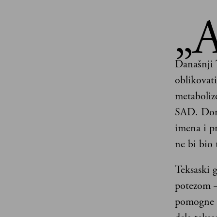
„
Današnji 
oblikovat
metaboliz
SAD. Dona
imena i p
ne bi bio
Teksaski 
potezom –
pomogne D