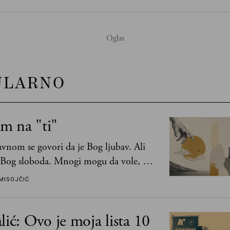
ULARNO
m na "ti"
vnom se govori da je Bog ljubav. Ali
 Bog sloboda. Mnogi mogu da vole, a
mogu da podnesu slobodu
MISOJČIĆ
lić: Ovo je moja lista 10