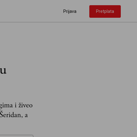
Prijava
Pretplata
 u
gima i živeo
Šeridan, a