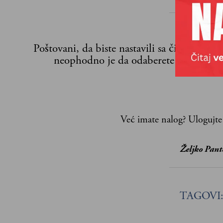
Poštovani, da biste nastavili sa čitanjem n
neophodno je da odaberete jedan od p
Već imate nalog?
Ulogujte
Željko Pant
TAGOVI