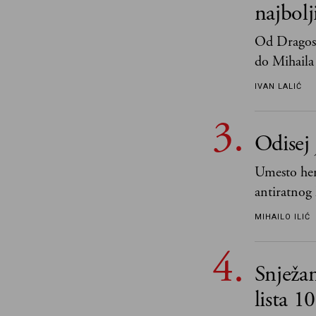
najbol
Od Dragosl
do Mihaila 
IVAN LALIĆ
Odisej 
Umesto her
antiratnog 
učeći na nj
MIHAILO ILIĆ
važnije od 
i pravde
Snježa
lista 1