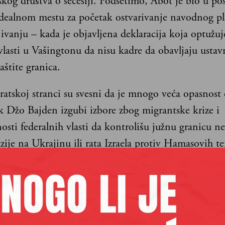
skog društva o secesiji. Podsetimo, Abot je bio u pos
idealnom mestu za početak ostvarivanje navodnog p
ivanju – kada je objavljena deklaracija koja optužuj
vlasti u Vašingtonu da nisu kadre da obavljaju ustav
aštite granica.
tskoj stranci su svesni da je mnogo veća opasnost 
k Džo Bajden izgubi izbore zbog migrantske krize i
sti federalnih vlasti da kontrolišu južnu granicu n
zije na Ukrajinu ili rata Izraela protiv Hamasovih te