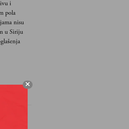
ivu i
m pola
ljama nisu
m u Siriju
oglašenja