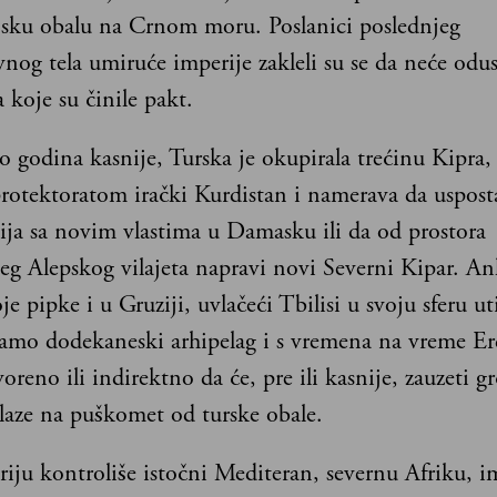
ijsku obalu na Crnom moru. Poslanici poslednjeg
og tela umiruće imperije zakleli su se da neće odus
a koje su činile pakt.
o godina kasnije, Turska je okupirala trećinu Kipra,
rotektoratom irački Kurdistan i namerava da usposta
cija sa novim vlastima u Damasku ili da od prostora
eg Alepskog vilajeta napravi novi Severni Kipar. An
oje pipke i u Gruziji, uvlačeći Tbilisi u svoju sferu ut
samo dodekaneski arhipelag i s vremena na vreme E
voreno ili indirektno da će, pre ili kasnije, zauzeti g
alaze na puškomet od turske obale.
riju kontroliše istočni Mediteran, severnu Afriku, i