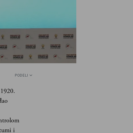
PODELI
 1920.
đao
ntrolom
tumi i