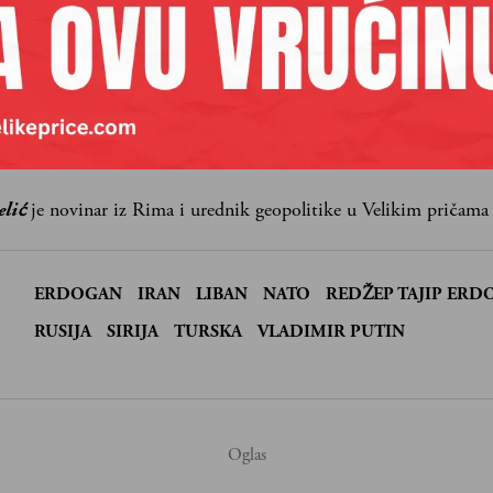
lanova pretplate.
Pretplata
 se
elić
je novinar iz Rima i urednik geopolitike u Velikim pričama
ERDOGAN
IRAN
LIBAN
NATO
REDŽEP TAJIP ERD
:
RUSIJA
SIRIJA
TURSKA
VLADIMIR PUTIN