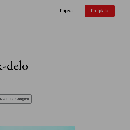
Prijava
Pretplata
k-delo
 izvore na Googleu