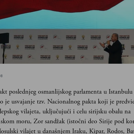
08
 akt poslednjeg osmanlijskog parlamenta u Istanbulu
o je usvajanje tzv. Nacionalnog pakta koji je predvi
epskog vilajeta, uključujući i celu sirijsku obalu na
skom moru, Zor sandžak (istočni deo Sirije pod ko
osulski vilajet u današnjem Iraku, Kipar, Rodos, Ba