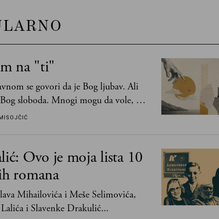
ULARNO
m na "ti"
vnom se govori da je Bog ljubav. Ali
 Bog sloboda. Mnogi mogu da vole, a
mogu da podnesu slobodu
MISOJČIĆ
lić: Ovo je moja lista 10
jih romana
ava Mihailovića i Meše Selimovića,
Lalića i Slavenke Drakulić...