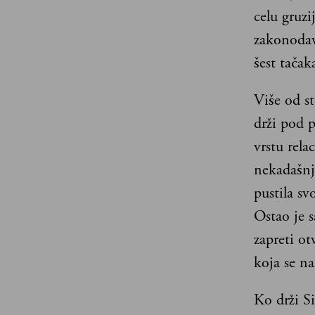
celu gruz
zakonodavn
šest tačak
Više od st
drži pod p
vrstu rela
nekadašnj
pustila sv
Ostao je 
zapreti ot
koja se n
Ko drži Si