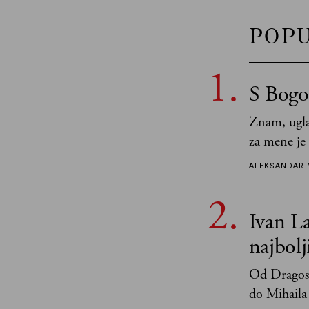
POP
S Bogo
Znam, ugla
za mene je
tek retki 
ALEKSANDAR 
Ivan La
najbol
Od Dragosl
do Mihaila 