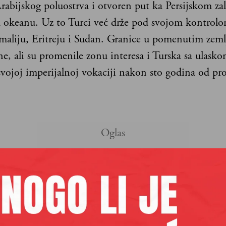
rabijskog poluostrva i otvoren put ka Persijskom zal
 okeanu. Uz to Turci već drže pod svojom kontrolo
omaliju, Eritreju i Sudan. Granice u pomenutim zem
, ali su promenile zonu interesa i Turska sa ulasko
 svojoj imperijalnoj vokaciji nakon sto godina od pr
aših premium sadržaja,