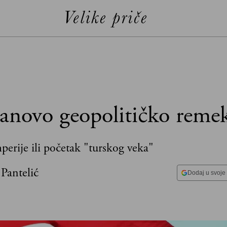
anovo geopolitičko reme
perije ili početak "turskog veka"
 Pantelić
Dodaj u svoje