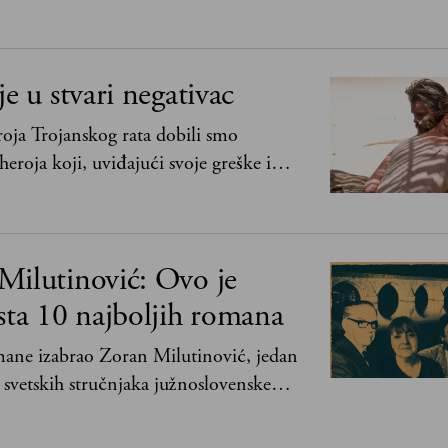
je u stvari negativac
oja Trojanskog rata dobili smo
heroja koji, uviđajući svoje greške i
ima, shvata da postoje stvari koje su
svih ratova, slave, novca, herojstva, čak
Milutinović: Ovo je
sta 10 najboljih romana
mane izabrao Zoran Milutinović, jedan
 svetskih stručnjaka južnoslovenske
i