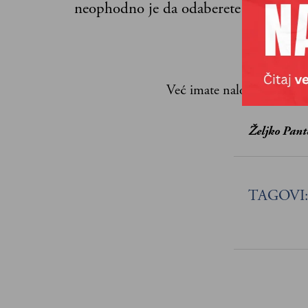
neophodno je da odaberete jedan od p
Već imate nalog?
Ulogujte
Željko Pant
TAGOVI