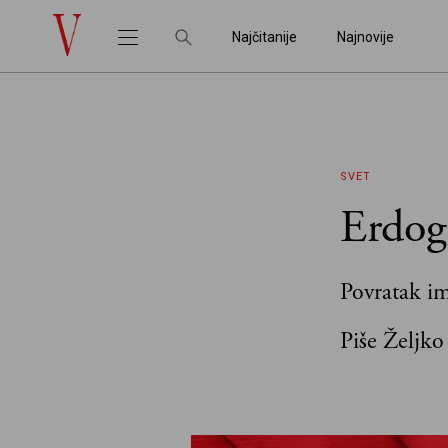
Najčitanije
Najnovije
SVET
Erdog
Povratak im
Piše Željko