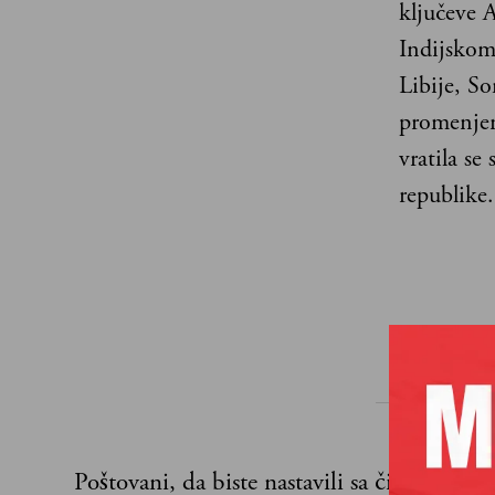
ključeve A
Indijskom
Libije, S
promenjene
vratila se
republike.
Poštovani, da biste nastavili sa čitanjem n