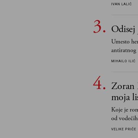
IVAN LALIĆ
Odisej 
Umesto her
antiratnog 
učeći na nj
MIHAILO ILIĆ
važnije od 
i pravde
Zoran 
moja li
Koje je ro
od vodećih
književnost
VELIKE PRIČE