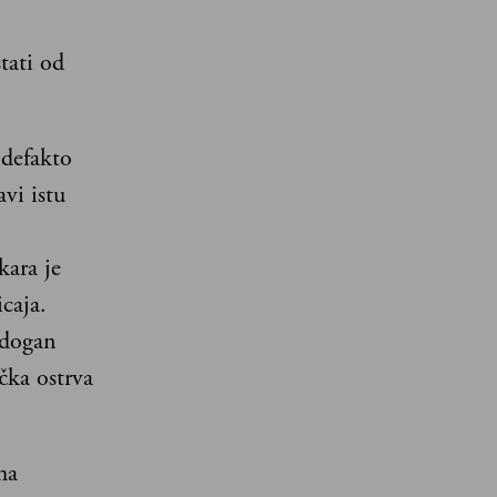
tati od
 defakto
vi istu
kara je
icaja.
rdogan
rčka ostrva
ma