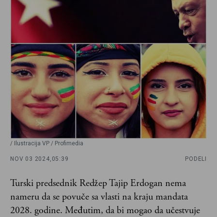
/ Ilustracija VP / Profimedia
NOV 03 2024,
05:39
PODELI
Turski predsednik Redžep Tajip Erdogan nema
nameru da se povuče sa vlasti na kraju mandata
2028. godine. Međutim, da bi mogao da učestvuje