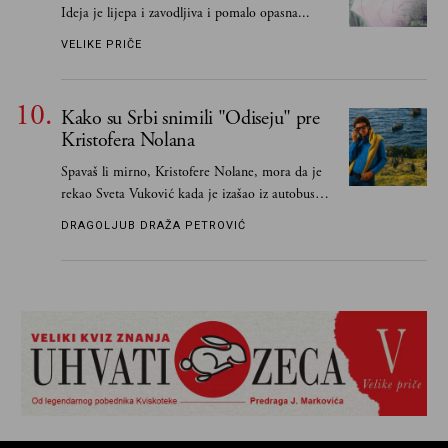
Ideja je lijepa i zavodljiva i pomalo opasna...
VELIKE PRIČE
Kako su Srbi snimili "Odiseju" pre
Kristofera Nolana
Spavaš li mirno, Kristofere Nolane, mora da je
rekao Sveta Vuković kada je izašao iz autobusa i
čim je stigao kući pozvao Vojkana
DRAGOLJUB DRAŽA PETROVIĆ
Borisavljevića, izrecitovao mu stihove, a ovaj se
oduševio i rekao mu da pesmu odmah pošalje
Grku poštom u Grčku