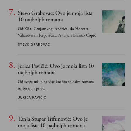
propuštenim prilikama u Srbiji, ispričale su
upravo one koje su Borislava Pekića najbolje
Stevo Grabovac: Ovo je moja lista
poznavale
10 najboljih romana
Od Kiša, Crnjanskog, Andrića, do Horvata,
Valjarevića i Jergovića... A tu je i Branko Ćopić
STEVO GRABOVAC
Jurica Pavičić: Ovo je moja lista 10
najboljih romana
Od svega mi je najviše žao što se osim romana
ne biraju i priče...
JURICA PAVIČIĆ
Tanja Stupar Trifunović: Ovo je
moja lista 10 najboljih romana