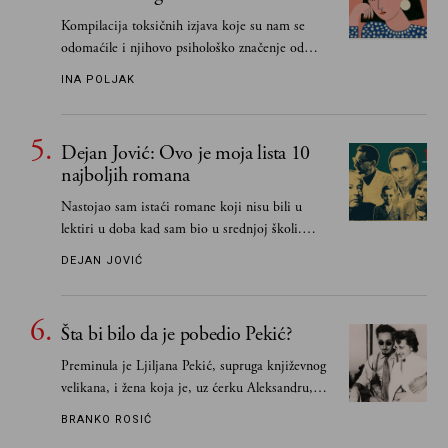
Kompilacija toksičnih izjava koje su nam se
odomaćile i njihovo psihološko značenje od
„Biće ti bolje bez mene“ do „Sve se dešava sa
INA POLJAK
razlogom“
Dejan Jović: Ovo je moja lista 10
najboljih romana
Nastojao sam istaći romane koji nisu bili u
lektiri u doba kad sam bio u srednjoj školi.
Smatrao sam da su "klasici" već dovoljno
DEJAN JOVIĆ
pohvaljeni i istaknuti, pa sam se ograničio na
one romane koje sam čitao ne zato što je to bilo
obavezno, nego po vlastitom izboru
Šta bi bilo da je pobedio Pekić?
Preminula je Ljiljana Pekić, supruga književnog
velikana, i žena koja je, uz ćerku Aleksandru,
vodila računa o zaostavštini pisca. Ovu priču o
BRANKO ROSIĆ
njemu, njegovim političkim idejama i svim