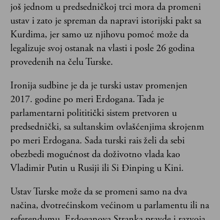
još jednom u predsedničkoj trci mora da promeni
ustav i zato je spreman da napravi istorijski pakt sa
Kurdima, jer samo uz njihovu pomoć može da
legalizuje svoj ostanak na vlasti i posle 26 godina
provedenih na čelu Turske.
Ironija sudbine je da je turski ustav promenjen
2017. godine po meri Erdogana. Tada je
parlamentarni polititički sistem pretvoren u
predsednički, sa sultanskim ovlašćenjima skrojenm
po meri Erdogana. Sada turski rais želi da sebi
obezbedi mogućnost da doživotno vlada kao
Vladimir Putin u Rusiji ili Si Đinping u Kini.
Ustav Turske može da se promeni samo na dva
načina, dvotrećinskom većinom u parlamentu ili na
referendumu. Erdoganova Stranka pravde i razvoja