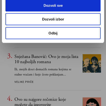
IVAN LALIĆ
Dozvoli sve
Odisej je u stvari negativac
Dozvoli izbor
Umesto heroja Trojanskog rata dobili smo
antiratnog heroja koji, uviđajući svoje greške i
Odbij
učeći na njima, shvata da postoje stvari koje su
MIHAILO ILIĆ
važnije od svih ratova, slave, novca, herojstva,
čak i pravde
Snježana Banović: Ovo je moja lista
10 najboljih romana
Ili, mojih deset domaćih romana kojima se
stalno vraćam i koje često poklanjam...
VELIKE PRIČE
Ovo su najgore rečenice koje
možete da izgovorite