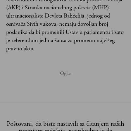
(AKP) i Stranka nacionalnog pokreta (MHP)
ultranacionaliste Devleta Bahčelija, jednog od
osnivača Sivih vukova, nemaju dovoljan broj
poslanika da bi promenili Ustav u parlamentu i zato
je referendum jedina šansa za promenu najvišeg
pravno akta.
Poštovani, da biste nastavili sa čitanjem naših
premium sadržaja, neophodno je da