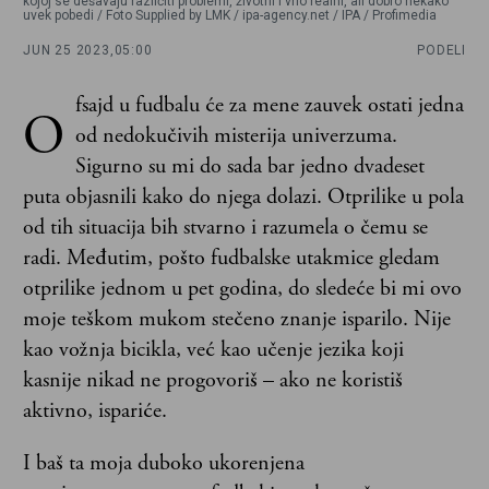
kojoj se dešavaju različiti problemi, životni i vrlo realni, ali dobro nekako
uvek pobedi / Foto Supplied by LMK / ipa-agency.net / IPA / Profimedia
JUN 25 2023,
05:00
PODELI
fsajd u fudbalu će za mene zauvek ostati jedna
O
od nedokučivih misterija univerzuma.
Sigurno su mi do sada bar jedno dvadeset
puta objasnili kako do njega dolazi. Otprilike u pola
od tih situacija bih stvarno i razumela o čemu se
radi. Međutim, pošto fudbalske utakmice gledam
otprilike jednom u pet godina, do sledeće bi mi ovo
moje teškom mukom stečeno znanje isparilo. Nije
kao vožnja bicikla, već kao učenje jezika koji
kasnije nikad ne progovoriš – ako ne koristiš
aktivno, ispariće.
I baš ta moja duboko ukorenjena