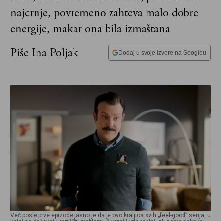
najcrnje, povremeno zahteva malo dobre
energije, makar ona bila izmaštana
Piše Ina Poljak
Dodaj u svoje izvore na Googleu
Već posle prve epizode jasno je da je ovo kraljica svih „feel-good” serija, u