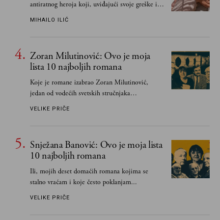
antiratnog heroja koji, uviđajući svoje greške i
učeći na njima, shvata da postoje stvari koje su
MIHAILO ILIĆ
važnije od svih ratova, slave, novca, herojstva,
čak i pravde
Zoran Milutinović: Ovo je moja
lista 10 najboljih romana
Koje je romane izabrao Zoran Milutinović,
jedan od vodećih svetskih stručnjaka
južnoslovenske književnosti
VELIKE PRIČE
Snježana Banović: Ovo je moja lista
10 najboljih romana
Ili, mojih deset domaćih romana kojima se
stalno vraćam i koje često poklanjam...
VELIKE PRIČE