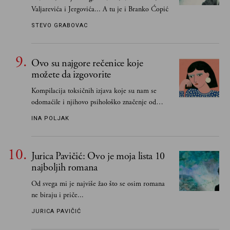
Valjarevića i Jergovića... A tu je i Branko Ćopić
STEVO GRABOVAC
Ovo su najgore rečenice koje
možete da izgovorite
Kompilacija toksičnih izjava koje su nam se
odomaćile i njihovo psihološko značenje od
„Biće ti bolje bez mene“ do „Sve se dešava sa
INA POLJAK
razlogom“
Jurica Pavičić: Ovo je moja lista 10
najboljih romana
Od svega mi je najviše žao što se osim romana
ne biraju i priče...
JURICA PAVIČIĆ