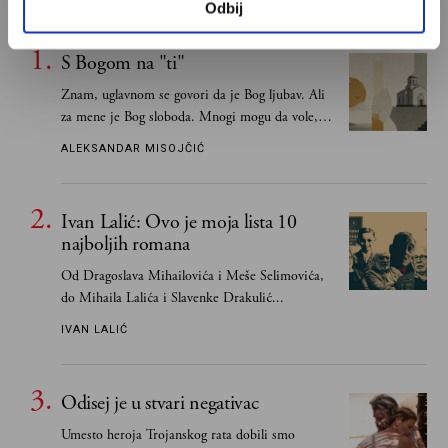
Odbij
S Bogom na "ti"
Znam, uglavnom se govori da je Bog ljubav. Ali
za mene je Bog sloboda. Mnogi mogu da vole, a
tek retki mogu da podnesu slobodu
ALEKSANDAR MISOJČIĆ
Ivan Lalić: Ovo je moja lista 10
najboljih romana
Od Dragoslava Mihailovića i Meše Selimovića,
do Mihaila Lalića i Slavenke Drakulić...
IVAN LALIĆ
Odisej je u stvari negativac
Umesto heroja Trojanskog rata dobili smo