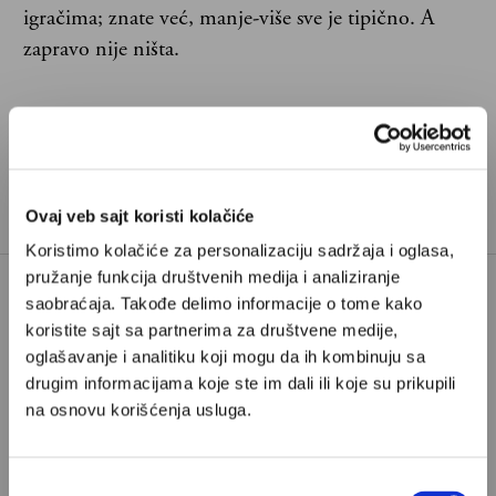
igračima; znate već, manje-više sve je tipično. A
zapravo nije ništa.
Ovaj veb sajt koristi kolačiće
Koristimo kolačiće za personalizaciju sadržaja i oglasa,
pružanje funkcija društvenih medija i analiziranje
saobraćaja. Takođe delimo informacije o tome kako
Poštovani, da biste nastavili sa čitanjem naših
koristite sajt sa partnerima za društvene medije,
premium sadržaja, neophodno je da
oglašavanje i analitiku koji mogu da ih kombinuju sa
odaberete jedan od planova pretplate.
drugim informacijama koje ste im dali ili koje su prikupili
na osnovu korišćenja usluga.
Pretplata
Избор