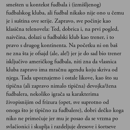
smešten u kontekst fudbala i (izmišljenog)
fudbalskog kluba, ali fudbal nikako nije ono u čemu
je i suština ove serije. Zapravo, sve počinje kao
klasična telenovela: Ted, dobrica i, na prvi pogled,
naivčina, dolazi u fudbalski klub kao trener, i to
pravo s drugog kontinenta. Na početku ni on baš
ne zna šta je ofsajd (ale, ale!) jer je do sad bio trener
isključivo američkog fudbala, niti zna da vlasnica
kluba zapravo ima mračnu agendu koju skriva od
njega. Tada upoznajemo i ostale likove, kao što su
tipična (ali zapravo nimalo tipična) devojka/žena
fudbalera, nekoliko igrača sa karakterima
živopisnijim od frizura (opet, sve suprotno od
onoga što je tipično za fudbalere), dobri dečko koga
niko ne primećuje jer mu je posao da se vrzma po
svlačionici i skuplja i razdeljuje dresove i šortseve