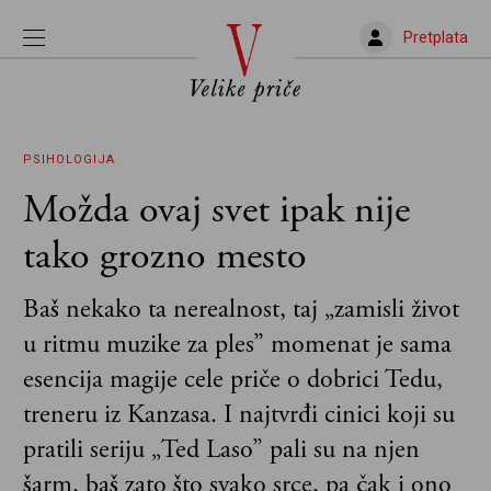
Pretplata
PSIHOLOGIJA
Možda ovaj svet ipak nije
tako grozno mesto
Baš nekako ta nerealnost, taj „zamisli život
u ritmu muzike za ples” momenat je sama
esencija magije cele priče o dobrici Tedu,
treneru iz Kanzasa. I najtvrđi cinici koji su
pratili seriju „Ted Laso” pali su na njen
šarm, baš zato što svako srce, pa čak i ono