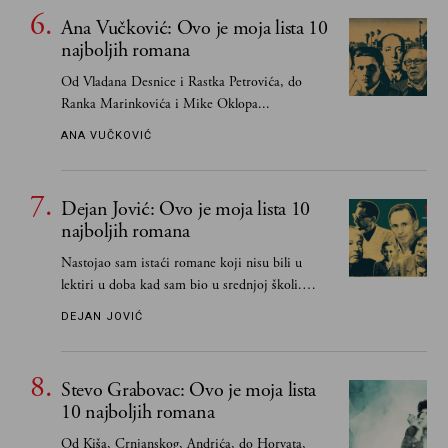
Ana Vučković: Ovo je moja lista 10
najboljih romana
Od Vladana Desnice i Rastka Petrovića, do
Ranka Marinkovića i Mike Oklopa...
ANA VUČKOVIĆ
Dejan Jović: Ovo je moja lista 10
najboljih romana
Nastojao sam istaći romane koji nisu bili u
lektiri u doba kad sam bio u srednjoj školi.
Smatrao sam da su "klasici" već dovoljno
DEJAN JOVIĆ
pohvaljeni i istaknuti, pa sam se ograničio na
one romane koje sam čitao ne zato što je to bilo
obavezno, nego po vlastitom izboru
Stevo Grabovac: Ovo je moja lista
10 najboljih romana
Od Kiša, Crnjanskog, Andrića, do Horvata,