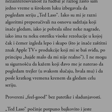
nezainteresovanost za fudbal je razlog zašto sam
jedno vreme u širokom luku izbegavala da
pogledam seriju „Ted Laso”. Iako su mi je razni
algoritmi preporučivali na osnovu sadržaja koji
inače gledam, iako je pobrala silne neke nagrade,
iako ima tu neku estetiku visoke rezolucije u kojoj
čak i čemer izgleda lepo i skupo (što je inače zaštitni
znak Apple TV+ produkcije koji mi se baš sviđa, po
principu „hajde malo da mi nije realno”). I ne mogu
sa sigurnošću da kažem koji đavo me je naterao da
pogledam trejler (u svakom slučaju, hvala mu) i da
posle kratkog vremena krenem da gledam celu
seriju.
Provereni „feel-good” bez patetike i sladunjavosti.
„Ted Laso” počinje potpuno bajkovito i jeste